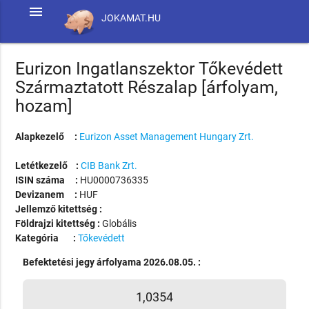
menu
JOKAMAT.HU
Eurizon Ingatlanszektor Tőkevédett
Származtatott Részalap [árfolyam,
hozam]
Alapkezelő :
Eurizon Asset Management Hungary Zrt.
Letétkezelő :
CIB Bank Zrt.
ISIN száma :
HU0000736335
Devizanem :
HUF
Jellemző kitettség :
Földrajzi kitettség :
Globális
Kategória :
Tőkevédett
Befektetési jegy árfolyama 2026.08.05. :
1,0354