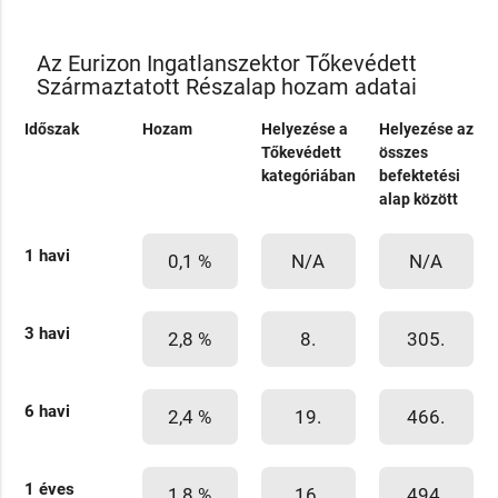
Az Eurizon Ingatlanszektor Tőkevédett
Származtatott Részalap hozam adatai
Időszak
Hozam
Helyezése a
Helyezése az
Tőkevédett
összes
kategóriában
befektetési
alap között
1 havi
0,1 %
N/A
N/A
3 havi
2,8 %
8.
305.
6 havi
2,4 %
19.
466.
1 éves
1,8 %
16.
494.