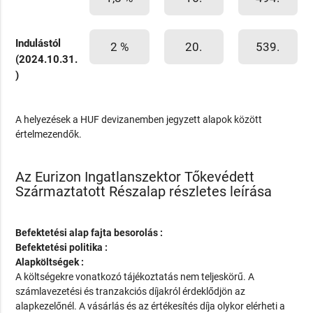
Indulástól
2 %
20.
539.
(2024.10.31.
)
A helyezések a HUF devizanemben jegyzett alapok között
értelmezendők.
Az Eurizon Ingatlanszektor Tőkevédett
Származtatott Részalap részletes leírása
Befektetési alap fajta besorolás :
Befektetési politika :
Alapköltségek :
A költségekre vonatkozó tájékoztatás nem teljeskörű. A
számlavezetési és tranzakciós díjakról érdeklődjön az
alapkezelőnél. A vásárlás és az értékesítés díja olykor elérheti a