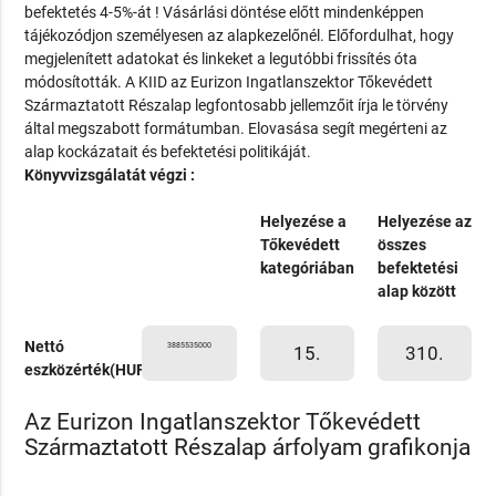
befektetés 4-5%-át ! Vásárlási döntése előtt mindenképpen
tájékozódjon személyesen az alapkezelőnél. Előfordulhat, hogy
megjelenített adatokat és linkeket a legutóbbi frissítés óta
módosították. A KIID az Eurizon Ingatlanszektor Tőkevédett
Származtatott Részalap legfontosabb jellemzőit írja le törvény
által megszabott formátumban. Elovasása segít megérteni az
alap kockázatait és befektetési politikáját.
Könyvvizsgálatát végzi :
Helyezése a
Helyezése az
Tőkevédett
összes
kategóriában
befektetési
alap között
Nettó
3885535000
15.
310.
eszközérték(HUF)
Az Eurizon Ingatlanszektor Tőkevédett
Származtatott Részalap árfolyam grafikonja