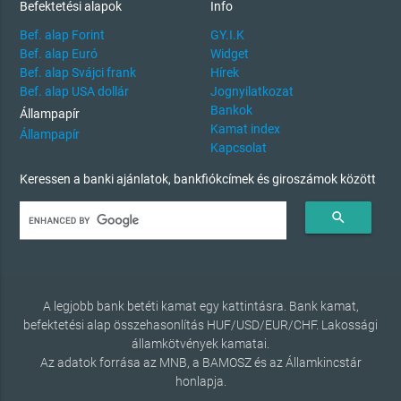
Befektetési alapok
Info
Bef. alap Forint
GY.I.K
Bef. alap Euró
Widget
Bef. alap Svájci frank
Hírek
Bef. alap USA dollár
Jognyilatkozat
Bankok
Állampapír
Kamat index
Állampapír
Kapcsolat
Keressen a banki ajánlatok, bankfiókcímek és giroszámok között
search
A legjobb bank betéti kamat egy kattintásra. Bank kamat,
befektetési alap összehasonlítás HUF/USD/EUR/CHF. Lakossági
államkötvények kamatai.
Az adatok forrása az MNB, a BAMOSZ és az Államkincstár
honlapja.