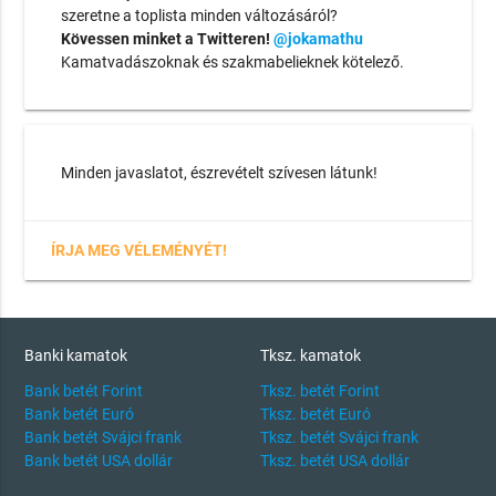
szeretne a toplista minden változásáról?
Kövessen minket a Twitteren!
@jokamathu
Kamatvadászoknak és szakmabelieknek kötelező.
Minden javaslatot, észrevételt szívesen látunk!
ÍRJA MEG VÉLEMÉNYÉT!
Banki kamatok
Tksz. kamatok
Bank betét Forint
Tksz. betét Forint
Bank betét Euró
Tksz. betét Euró
Bank betét Svájci frank
Tksz. betét Svájci frank
Bank betét USA dollár
Tksz. betét USA dollár