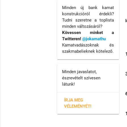
Minden új bank kamat
konstrukcióról érdekli?
Tudni szeretne a toplista
minden változásáról?
Kövessen minket a
Twitteren!
@jokamathu
Kamatvadászoknak és
szakmabelieknek kötelező.
Minden javaslatot,
észrevételt szívesen
látunk!
ÍRJA MEG
VÉLEMÉNYÉT!