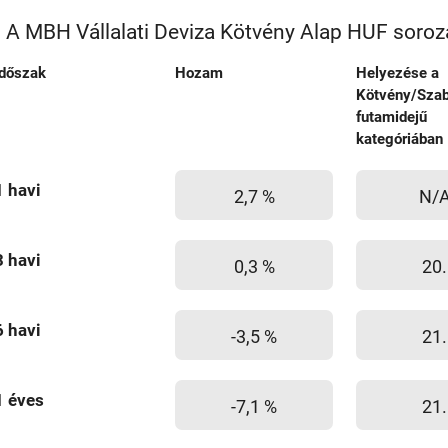
A MBH Vállalati Deviza Kötvény Alap HUF soroz
Időszak
Hozam
Helyezése a
Kötvény/Sza
futamidejű
kategóriában
1 havi
2,7 %
N/
3 havi
0,3 %
20.
6 havi
-3,5 %
21.
1 éves
-7,1 %
21.