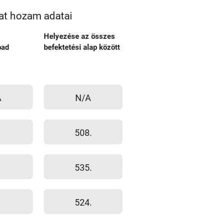
at hozam adatai
Helyezése az összes
bad
befektetési alap között
A
N/A
508.
535.
524.