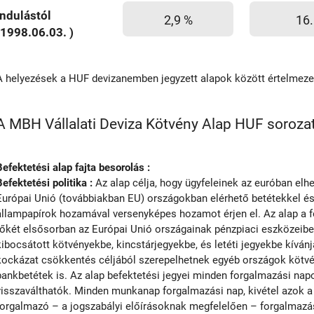
Indulástól
2,9 %
16.
(1998.06.03. )
A helyezések a HUF devizanemben jegyzett alapok között értelmez
A MBH Vállalati Deviza Kötvény Alap HUF sorozat 
Befektetési alap fajta besorolás :
Befektetési politika :
Az alap célja, hogy ügyfeleinek az euróban elhe
Európai Unió (továbbiakban EU) országokban elérhető betétekkel és
állampapírok hozamával versenyképes hozamot érjen el. Az alap a 
tőkét elsősorban az Európai Unió országainak pénzpiaci eszközeib
kibocsátott kötvényekbe, kincstárjegyekbe, és letéti jegyekbe kívánja
kockázat csökkentés céljából szerepelhetnek egyéb országok kötvén
bankbetétek is. Az alap befektetési jegyei minden forgalmazási na
visszaválthatók. Minden munkanap forgalmazási nap, kivétel azok 
forgalmazó – a jogszabályi előírásoknak megfelelően – forgalmazási