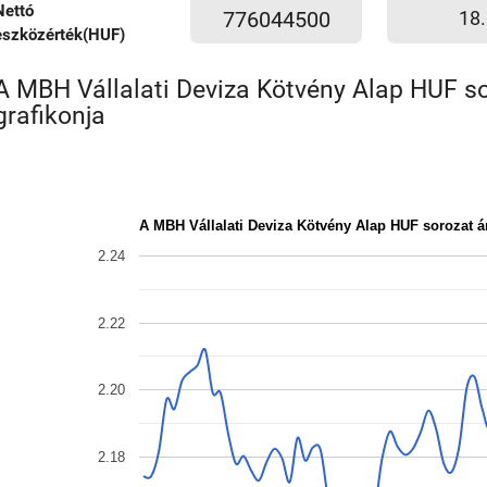
Nettó
776044500
18.
eszközérték(HUF)
A MBH Vállalati Deviza Kötvény Alap HUF s
grafikonja
A MBH Vállalati Deviza Kötvény Alap HUF sorozat 
2.24
2.22
2.20
2.18