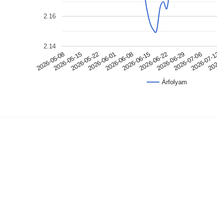
2.16
2.14
2026-07-06
2026-06-08
2026-05-08
2026-07-
2026-06-15
2026-05-15
202
2026-06-22
2026-05-22
2026-06-29
2026-06-01
Árfolyam