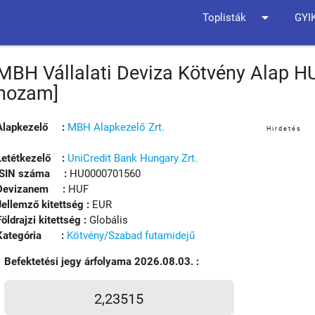
arrow_drop_down
Toplisták
GYI
MBH Vállalati Deviza Kötvény Alap HU
hozam]
Alapkezelő :
MBH Alapkezelő Zrt.
Hirdetés
Letétkezelő :
UniCredit Bank Hungary Zrt.
ISIN száma :
HU0000701560
Devizanem :
HUF
Jellemző kitettség :
EUR
Földrajzi kitettség :
Globális
Kategória :
Kötvény/Szabad futamidejű
Befektetési jegy árfolyama 2026.08.03. :
2,23515