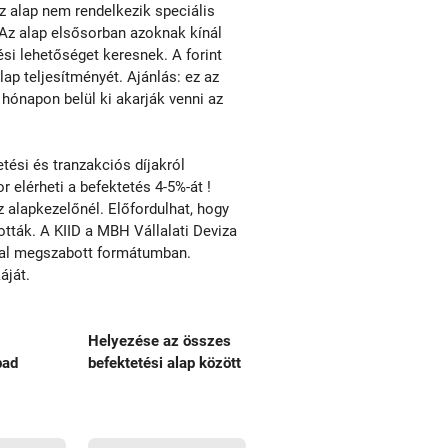
Az alap nem rendelkezik speciális
. Az alap elsősorban azoknak kínál
ési lehetőséget keresnek. A forint
ap teljesítményét. Ajánlás: ez az
hónapon belül ki akarják venni az
ési és tranzakciós díjakról
r elérheti a befektetés 4-5%-át !
alapkezelőnél. Előfordulhat, hogy
ották. A KIID a MBH Vállalati Deviza
ltal megszabott formátumban.
áját.
Helyezése az összes
bad
befektetési alap között