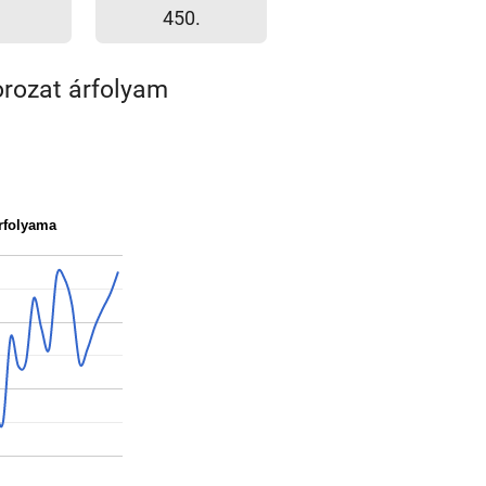
450.
orozat árfolyam
árfolyama