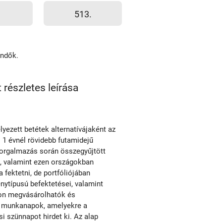
513.
endők.
részletes leírása
lyezett betétek alternatívájaként az
 1 évnél rövidebb futamidejű
forgalmazás során összegyűjtött
e, valamint ezen országokban
 fektetni, de portfóliójában
ytípusú befektetései, valamint
pon megvásárolhatók és
a munkanapok, amelyekre a
 szünnapot hirdet ki. Az alap