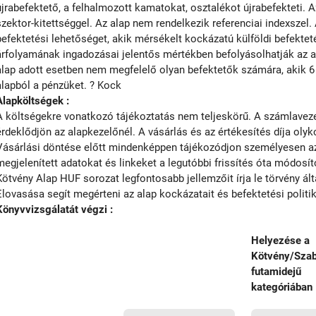
újrabefektető, a felhalmozott kamatokat, osztalékot újrabefekteti. 
szektor-kitettséggel. Az alap nem rendelkezik referenciai indexszel
befektetési lehetőséget, akik mérsékelt kockázatú külföldi befektet
árfolyamának ingadozásai jelentős mértékben befolyásolhatják az al
alap adott esetben nem megfelelő olyan befektetők számára, akik 6 
alapból a pénzüket. ? Kock
Alapköltségek :
A költségekre vonatkozó tájékoztatás nem teljeskörű. A számlavezet
érdeklődjön az alapkezelőnél. A vásárlás és az értékesítés díja olyko
Vásárlási döntése előtt mindenképpen tájékozódjon személyesen az 
megjelenített adatokat és linkeket a legutóbbi frissítés óta módosít
Kötvény Alap HUF sorozat legfontosabb jellemzőit írja le törvény á
Elovasása segít megérteni az alap kockázatait és befektetési politik
Könyvvizsgálatát végzi :
Helyezése a
Kötvény/Sza
futamidejű
kategóriában