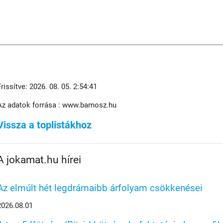
Frissítve: 2026. 08. 05. 2:54:41
Az adatok forrása : www.bamosz.hu
Vissza a toplistákhoz
A jokamat.hu hírei
Az elmúlt hét legdrámaibb árfolyam csökkenései
2026.08.01