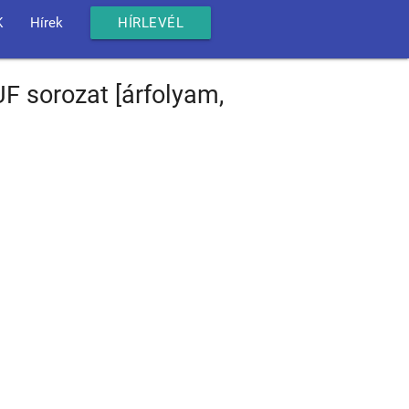
K
Hírek
HÍRLEVÉL
F sorozat [árfolyam,