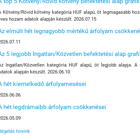
A top 5 Kötvény/Rövid kötvény befektetési alap grafi
A Kötvény/Rövid kötvény kategória HUF alapú, öt legmagasabb hoza
éves hozam adatok alapján készült. 2026.07.15
Az elmúlt hét legnagyobb mértékű árfolyam csökkené
2026.07.11
Az 5 legjobb Ingatlan/Közvetlen befektetési alap graf
Az Ingatlan/Közvetlen kategória HUF alapú, öt legjobb alapja. A
adatok alapján készült. 2026.06.10
A hét kiemelkedő árfolyamesései
2026.06.06
A hét legdrámaibb árfolyam csökkenései
2026.05.09
Régebbi híreink