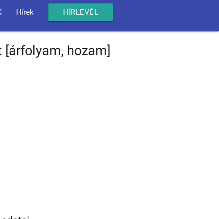
K
Hírek
HÍRLEVÉL
t [árfolyam, hozam]