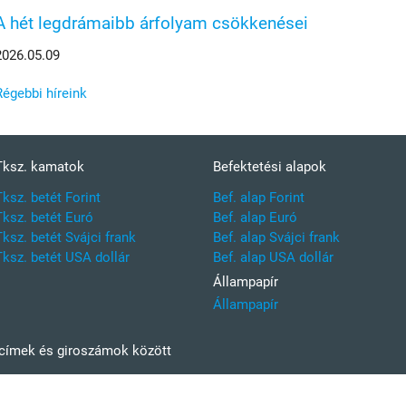
A hét legdrámaibb árfolyam csökkenései
2026.05.09
Régebbi híreink
Tksz. kamatok
Befektetési alapok
Tksz. betét Forint
Bef. alap Forint
Tksz. betét Euró
Bef. alap Euró
Tksz. betét Svájci frank
Bef. alap Svájci frank
Tksz. betét USA dollár
Bef. alap USA dollár
Állampapír
Állampapír
kcímek és giroszámok között