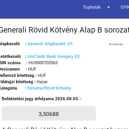
arrow_drop_down
Toplisták
GYI
Generali Rövid Kötvény Alap B soroza
Alapkezelő :
Generali Alapkezelő Zrt.
Hirdetés
Letétkezelő :
UniCredit Bank Hungary Zrt.
ISIN száma :
HU0000702063
Devizanem :
HUF
Jellemző kitettség :
HUF
Földrajzi kitettség :
Hazai
Kategória :
Kötvény/Rövid kötvény
Befektetési jegy árfolyama 2026.08.05. :
3,50688