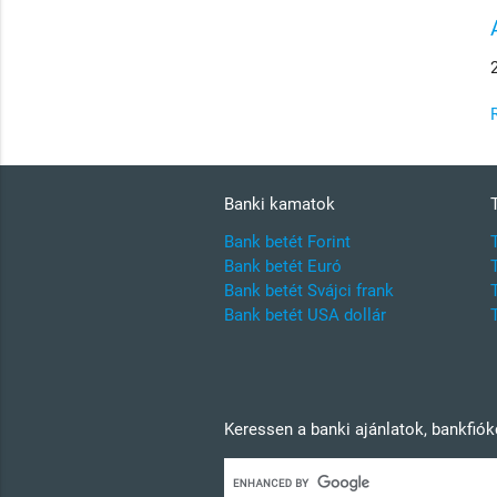
Banki kamatok
Bank betét Forint
Bank betét Euró
Bank betét Svájci frank
Bank betét USA dollár
Keressen a banki ajánlatok, bankfió