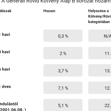
A Generali Rövid Kötvény Alap B sorozat hozam
Időszak
Hozam
Helyezése a
Kötvény/Rövi
kategóriában
1 havi
0,3 %
N/
3 havi
2 %
11.
6 havi
3,7 %
13.
1 éves
7,1 %
12.
Indulástól
5,1 %
22.
(2001.06.08. )