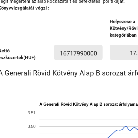
segít megérteni az alap kockázatait és befektetési politikáját.
Könyvvizsgálatát végzi :
Helyezése a
Kötvény/Rövi
kategóriában
Nettó
16717990000
17.
eszközérték(HUF)
A Generali Rövid Kötvény Alap B sorozat árf
A Generali Rövid Kötvény Alap B sorozat árfolyam
3.51
3.50