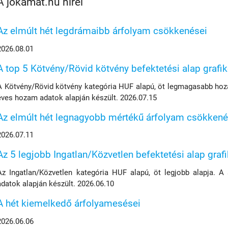
A jokamat.hu hírei
Az elmúlt hét legdrámaibb árfolyam csökkenései
2026.08.01
A top 5 Kötvény/Rövid kötvény befektetési alap grafi
A Kötvény/Rövid kötvény kategória HUF alapú, öt legmagasabb hoza
éves hozam adatok alapján készült. 2026.07.15
Az elmúlt hét legnagyobb mértékű árfolyam csökkené
2026.07.11
Az 5 legjobb Ingatlan/Közvetlen befektetési alap graf
Az Ingatlan/Közvetlen kategória HUF alapú, öt legjobb alapja. A
adatok alapján készült. 2026.06.10
A hét kiemelkedő árfolyamesései
2026.06.06