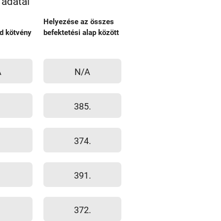
 adatai
Helyezése az összes
d kötvény
befektetési alap között
A
N/A
385.
374.
391.
372.