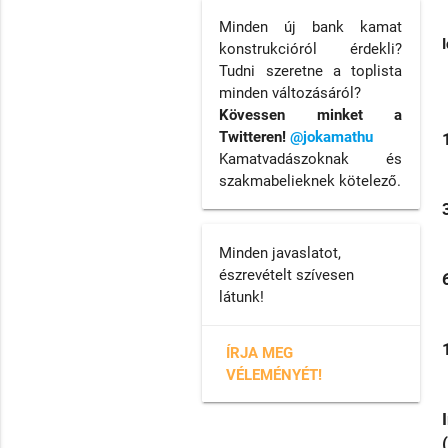
Minden új bank kamat
konstrukcióról érdekli?
Tudni szeretne a toplista
minden változásáról?
Kövessen minket a
Twitteren!
@jokamathu
Kamatvadászoknak és
szakmabelieknek kötelező.
Minden javaslatot,
észrevételt szívesen
látunk!
ÍRJA MEG
VÉLEMÉNYÉT!