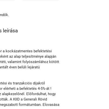
endők.
 leírása
kor a kockázatmentes befektetési
eként az alap teljesítménye alapján
téti, valamint folyószámlához kötött
tált éven belüli lejáratú
ési és tranzakciós díjakról
r elérheti a befektetés 4-5%-át !
alapkezelőnél. Előfordulhat, hogy
ották. A KIID a Generali Rövid
al megszabott formátumban. Elovasása