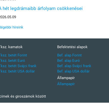
A hét legdrámaibb árfolyam csökkenései
2026.05.09
Régebbi híreink
Tksz. kamatok
Befektetési alapok
Tksz. betét Forint
Bef. alap Forint
Tksz. betét Euró
Bef. alap Euró
Tksz. betét Svájci frank
Bef. alap Svájci frank
Tksz. betét USA dollár
Bef. alap USA dollár
Állampapír
Állampapír
kcímek és giroszámok között