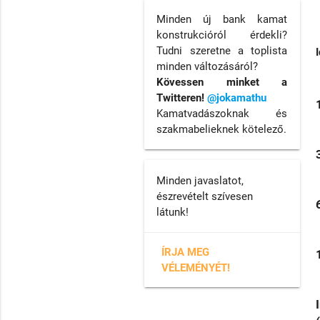
Minden új bank kamat
konstrukcióról érdekli?
Tudni szeretne a toplista
minden változásáról?
Kövessen minket a
Twitteren!
@jokamathu
Kamatvadászoknak és
szakmabelieknek kötelező.
Minden javaslatot,
észrevételt szívesen
látunk!
ÍRJA MEG
VÉLEMÉNYÉT!