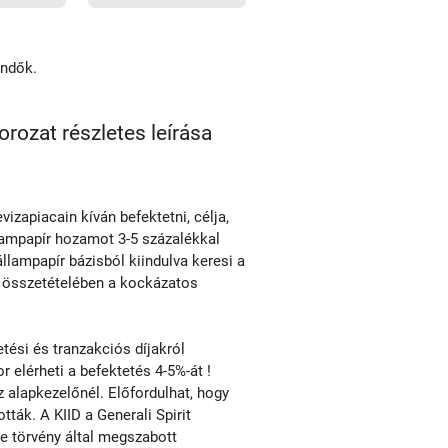
endők.
orozat részletes leírása
vizapiacain kíván befektetni, célja,
lampapír hozamot 3-5 százalékkal
lampapír bázisból kiindulva keresi a
ó összetételében a kockázatos
ési és tranzakciós díjakról
r elérheti a befektetés 4-5%-át !
alapkezelőnél. Előfordulhat, hogy
tták. A KIID a Generali Spirit
le törvény által megszabott