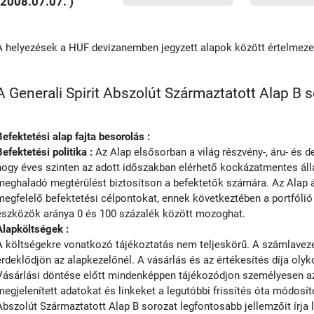
(2008.07.07. )
A helyezések a HUF devizanemben jegyzett alapok között értelmez
A Generali Spirit Abszolút Származtatott Alap B s
Befektetési alap fajta besorolás :
Befektetési politika :
Az Alap elsősorban a világ részvény-, áru- és de
hogy éves szinten az adott időszakban elérhető kockázatmentes ál
meghaladó megtérülést biztosítson a befektetők számára. Az Alap ál
megfelelő befektetési célpontokat, ennek következtében a portfóli
eszközök aránya 0 és 100 százalék között mozoghat.
Alapköltségek :
A költségekre vonatkozó tájékoztatás nem teljeskörű. A számlavezet
érdeklődjön az alapkezelőnél. A vásárlás és az értékesítés díja olyko
Vásárlási döntése előtt mindenképpen tájékozódjon személyesen az 
megjelenített adatokat és linkeket a legutóbbi frissítés óta módosíto
Abszolút Származtatott Alap B sorozat legfontosabb jellemzőit írja 