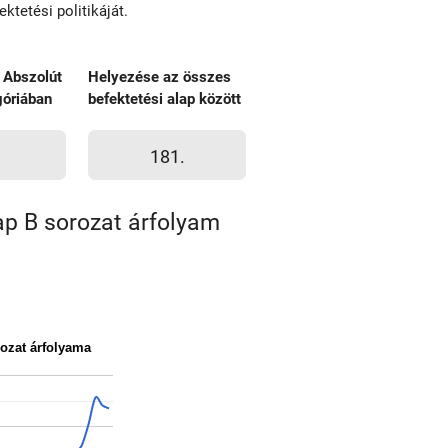
tetési politikáját.
 Abszolút
Helyezése az összes
óriában
befektetési alap között
181.
ap B sorozat árfolyam
rozat árfolyama