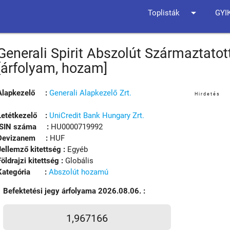
arrow_drop_down
Toplisták
GYI
Generali Spirit Abszolút Származtatot
[árfolyam, hozam]
Alapkezelő :
Generali Alapkezelő Zrt.
Hirdetés
Letétkezelő :
UniCredit Bank Hungary Zrt.
ISIN száma :
HU0000719992
Devizanem :
HUF
Jellemző kitettség :
Egyéb
Földrajzi kitettség :
Globális
Kategória :
Abszolút hozamú
Befektetési jegy árfolyama 2026.08.06. :
1,967166