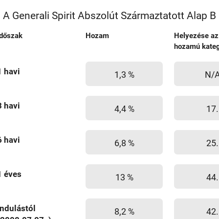
A Generali Spirit Abszolút Származtatott Alap 
Időszak
Hozam
Helyezése az
hozamú kateg
1 havi
1,3 %
N/
3 havi
4,4 %
17.
6 havi
6,8 %
25.
1 éves
13 %
44.
Indulástól
8,2 %
42.