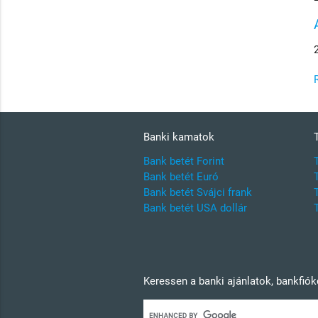
Banki kamatok
Bank betét Forint
Bank betét Euró
Bank betét Svájci frank
Bank betét USA dollár
Keressen a banki ajánlatok, bankfió