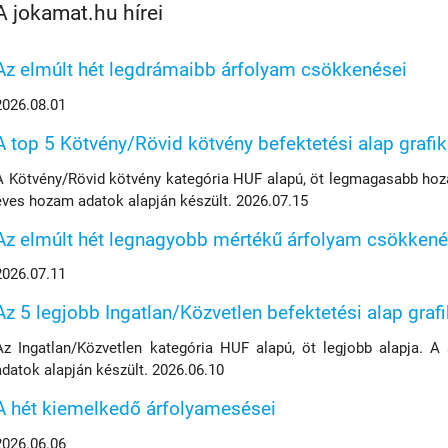
A jokamat.hu hírei
Az elmúlt hét legdrámaibb árfolyam csökkenései
2026.08.01
A top 5 Kötvény/Rövid kötvény befektetési alap grafi
A Kötvény/Rövid kötvény kategória HUF alapú, öt legmagasabb hoza
éves hozam adatok alapján készült. 2026.07.15
Az elmúlt hét legnagyobb mértékű árfolyam csökkené
2026.07.11
Az 5 legjobb Ingatlan/Közvetlen befektetési alap graf
Az Ingatlan/Közvetlen kategória HUF alapú, öt legjobb alapja. A
adatok alapján készült. 2026.06.10
A hét kiemelkedő árfolyamesései
2026.06.06