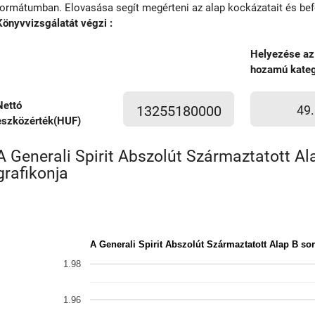
formátumban. Elovasása segít megérteni az alap kockázatait és befek
Könyvvizsgálatát végzi :
Helyezése az
hozamú kateg
Nettó
13255180000
49.
eszközérték(HUF)
A Generali Spirit Abszolút Származtatott Al
grafikonja
A Generali Spirit Abszolút Származtatott Alap B so
1.98
1.96