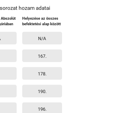
B sorozat hozam adatai
 Abszolút
Helyezése az összes
óriában
befektetési alap között
A
N/A
167.
178.
190.
196.