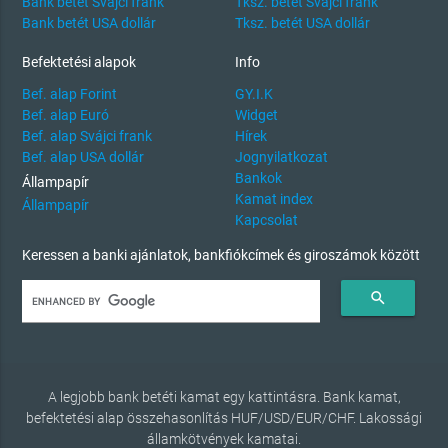
Bank betét Svájci frank
Tksz. betét Svájci frank
Bank betét USA dollár
Tksz. betét USA dollár
Befektetési alapok
Info
Bef. alap Forint
GY.I.K
Bef. alap Euró
Widget
Bef. alap Svájci frank
Hírek
Bef. alap USA dollár
Jognyilatkozat
Bankok
Állampapír
Kamat index
Állampapír
Kapcsolat
Keressen a banki ajánlatok, bankfiókcímek és giroszámok között
search
A legjobb bank betéti kamat egy kattintásra. Bank kamat,
befektetési alap összehasonlítás HUF/USD/EUR/CHF. Lakossági
államkötvények kamatai.