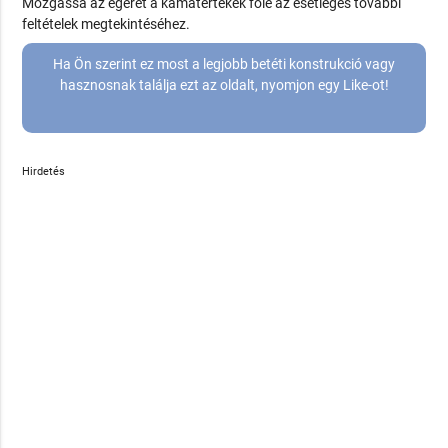
Mozgassa az egeret a kamatértékek fölé az esetleges további
feltételek megtekintéséhez.
Ha Ön szerint ez most a legjobb betéti konstrukció vagy
hasznosnak találja ezt az oldalt, nyomjon egy Like-ot!
Hirdetés