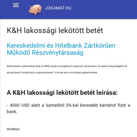
menu
JOKAMAT.HU
K&H lakossági lekötött betét
Kereskedelmi és Hitelbank Zártkörűen
Működő Részvénytársaság
Weboldalunk a pénzintézet által az MNB részére szolgáltatott adatokat tartalmazza. Az adatok helyességéről és
aktualitásáról érdeklődjön a pénzintézetnél. A leírtak nem minősülnek ajánlattételnek.
A K&H lakossági lekötött betét leírása:
- 4000 USD alatt a kamatból 0%-kal kevesebb kamatot fizet a
bank.
Hirdetés