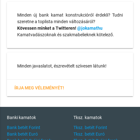
Minden új bank kamat konstrukcióról érdekli? Tudni
szeretne a toplista minden változásáról?
Kövessen minket a Twitteren!
@jokamathu
Kamatvadászoknak és szakmabelieknek kötelező.
Minden javaslatot, észrevételt szívesen látunk!
ÍRJA MEG VÉLEMÉNYÉT!
Banki kamatok
Tksz. kamatok
Bank betét Forint
Tksz. betét Forint
Bank betét Euró
Tksz. betét Euró