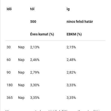
Idő
tól
ig
500
nincs felső határ
Éves kamat (%)
EBKM (%)
30
Nap
2,13%
2,15%
60
Nap
2,46%
2,48%
90
Nap
2,79%
2,82%
180
Nap
3,30%
3,33%
365
Nap
3,35%
3,35%