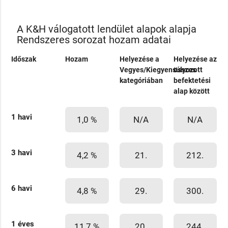
A K&H válogatott lendület alapok alapja
Rendszeres sorozat hozam adatai
Időszak
Hozam
Helyezése a
Helyezése az
Vegyes/Kiegyensúlyozott
összes
kategóriában
befektetési
alap között
1 havi
1,0 %
N/A
N/A
3 havi
4,2 %
21.
212.
6 havi
4,8 %
29.
300.
1 éves
11,7 %
20.
244.