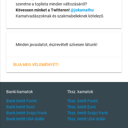
szeretne a toplista minden változásáról?
Kövessen minket a Twitteren!
@jokamathu
Kamatvadászoknak és szakmabelieknek kötelező.
Minden javaslatot, észrevételt szívesen látunk!
ÍRJA MEG VÉLEMÉNYÉT!
Banki kamatok
Tksz. kamatok
Bank betét Forint
Tksz. betét Forint
Bank betét Euró
Tksz. betét Euró
Bank betét Svájci frank
Tksz. betét Svájci frank
Bank betét USA dollár
Tksz. betét USA dollár