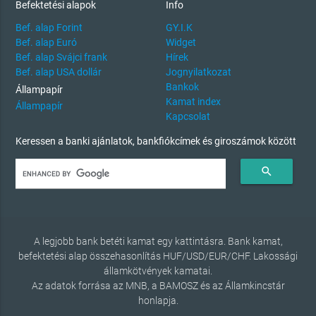
Befektetési alapok
Info
Bef. alap Forint
GY.I.K
Bef. alap Euró
Widget
Bef. alap Svájci frank
Hírek
Bef. alap USA dollár
Jognyilatkozat
Bankok
Állampapír
Kamat index
Állampapír
Kapcsolat
Keressen a banki ajánlatok, bankfiókcímek és giroszámok között
search
A legjobb bank betéti kamat egy kattintásra. Bank kamat,
befektetési alap összehasonlítás HUF/USD/EUR/CHF. Lakossági
államkötvények kamatai.
Az adatok forrása az MNB, a BAMOSZ és az Államkincstár
honlapja.