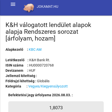
menu
JOKAMAT.HU
K&H válogatott lendület alapok
alapja Rendszeres sorozat
[árfolyam, hozam]
Alapkezelő :
KBC AM
Letétkezelő :
K&H Bank Rt.
ISIN száma :
HU0000720768
Devizanem :
HUF
Jellemző kitettség :
Földrajzi kitettség :
Globális
Kategória :
Vegyes/Kiegyensúlyozott
Befektetési jegy árfolyama 2026.08.03. :
1,8073