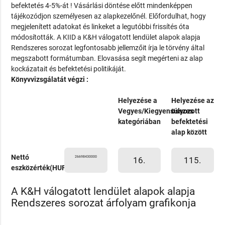
befektetés 4-5%-át ! Vásárlási döntése előtt mindenképpen
tájékozódjon személyesen az alapkezelőnél. Előfordulhat, hogy
megjelenített adatokat és linkeket a legutóbbi frissítés óta
módosították. A KIID a K&H válogatott lendület alapok alapja
Rendszeres sorozat legfontosabb jellemzőit írja le törvény által
megszabott formátumban. Elovasása segít megérteni az alap
kockázatait és befektetési politikáját.
Könyvvizsgálatát végzi :
Helyezése a
Helyezése az
Vegyes/Kiegyensúlyozott
összes
kategóriában
befektetési
alap között
Nettó
26698430000
16.
115.
eszközérték(HUF)
A K&H válogatott lendület alapok alapja
Rendszeres sorozat árfolyam grafikonja