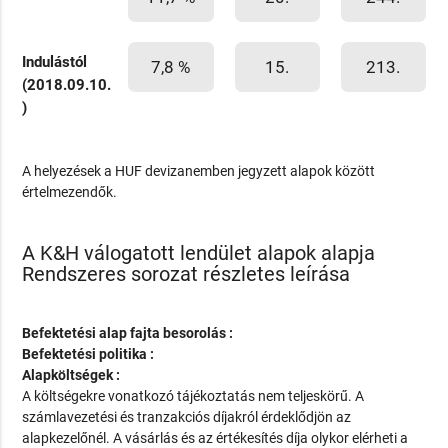
Indulástól
7,8 %
15.
213.
(2018.09.10.
)
A helyezések a HUF devizanemben jegyzett alapok között
értelmezendők.
A K&H válogatott lendület alapok alapja
Rendszeres sorozat részletes leírása
Befektetési alap fajta besorolás :
Befektetési politika :
Alapköltségek :
A költségekre vonatkozó tájékoztatás nem teljeskörű. A
számlavezetési és tranzakciós díjakról érdeklődjön az
alapkezelőnél. A vásárlás és az értékesítés díja olykor elérheti a