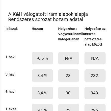
A K&H válogatott iram alapok alapja
Rendszeres sorozat hozam adatai
Időszak
Hozam
Helyezése a
Helyezése az
Vegyes/Dinamikus
összes
kategóriában
befektetési
alap között
1 havi
-0,5 %
N/A
N/A
3 havi
3,4 %
28.
232.
6 havi
3,4 %
30.
343.
1 éves
9,1 %
23.
295.