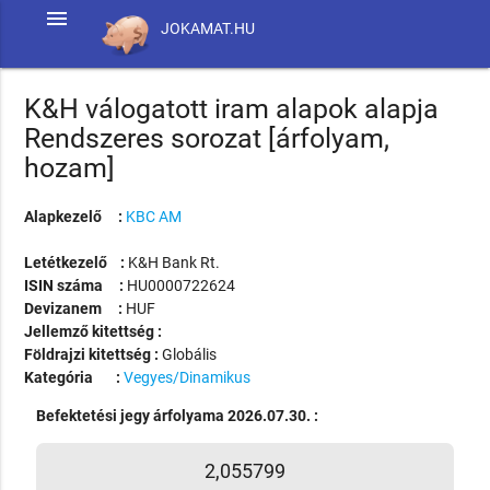
menu
JOKAMAT.HU
K&H válogatott iram alapok alapja
Rendszeres sorozat [árfolyam,
hozam]
Alapkezelő :
KBC AM
Letétkezelő :
K&H Bank Rt.
ISIN száma :
HU0000722624
Devizanem :
HUF
Jellemző kitettség :
Földrajzi kitettség :
Globális
Kategória :
Vegyes/Dinamikus
Befektetési jegy árfolyama 2026.07.30. :
2,055799