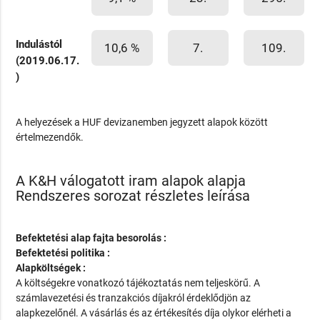
Indulástól
10,6 %
7.
109.
(2019.06.17.
)
A helyezések a HUF devizanemben jegyzett alapok között
értelmezendők.
A K&H válogatott iram alapok alapja
Rendszeres sorozat részletes leírása
Befektetési alap fajta besorolás :
Befektetési politika :
Alapköltségek :
A költségekre vonatkozó tájékoztatás nem teljeskörű. A
számlavezetési és tranzakciós díjakról érdeklődjön az
alapkezelőnél. A vásárlás és az értékesítés díja olykor elérheti a