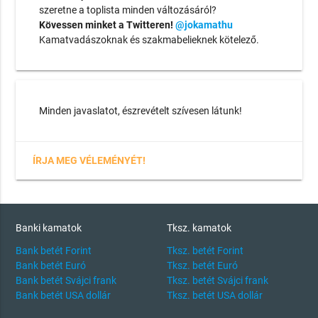
szeretne a toplista minden változásáról?
Kövessen minket a Twitteren!
@jokamathu
Kamatvadászoknak és szakmabelieknek kötelező.
Minden javaslatot, észrevételt szívesen látunk!
ÍRJA MEG VÉLEMÉNYÉT!
Banki kamatok
Tksz. kamatok
Bank betét Forint
Tksz. betét Forint
Bank betét Euró
Tksz. betét Euró
Bank betét Svájci frank
Tksz. betét Svájci frank
Bank betét USA dollár
Tksz. betét USA dollár