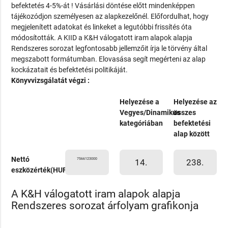
befektetés 4-5%-át ! Vásárlási döntése előtt mindenképpen
tájékozódjon személyesen az alapkezelőnél. Előfordulhat, hogy
megjelenített adatokat és linkeket a legutóbbi frissítés óta
módosították. A KIID a K&H válogatott iram alapok alapja
Rendszeres sorozat legfontosabb jellemzőit írja le törvény által
megszabott formátumban. Elovasása segít megérteni az alap
kockázatait és befektetési politikáját.
Könyvvizsgálatát végzi :
Helyezése a
Helyezése az
Vegyes/Dinamikus
összes
kategóriában
befektetési
alap között
Nettó
7566123000
14.
238.
eszközérték(HUF)
A K&H válogatott iram alapok alapja
Rendszeres sorozat árfolyam grafikonja