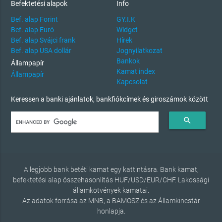
Befektetési alapok
Info
Bef. alap Forint
GY.I.K
Bef. alap Euró
Widget
Bef. alap Svájci frank
Hírek
Bef. alap USA dollár
Jognyilatkozat
Bankok
Állampapír
Kamat index
Állampapír
Kapcsolat
Keressen a banki ajánlatok, bankfiókcímek és giroszámok között
search
A legjobb bank betéti kamat egy kattintásra. Bank kamat,
befektetési alap összehasonlítás HUF/USD/EUR/CHF. Lakossági
államkötvények kamatai.
Az adatok forrása az MNB, a BAMOSZ és az Államkincstár
honlapja.