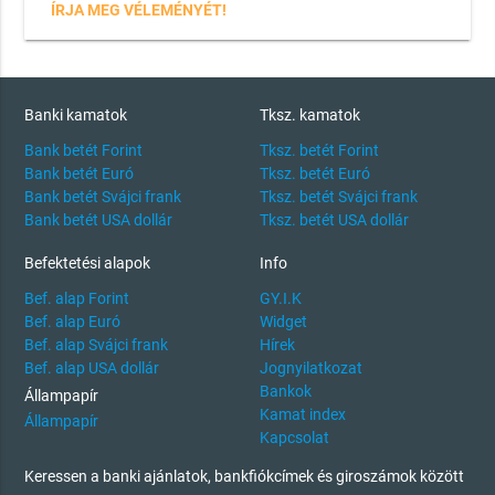
ÍRJA MEG VÉLEMÉNYÉT!
Banki kamatok
Tksz. kamatok
Bank betét Forint
Tksz. betét Forint
Bank betét Euró
Tksz. betét Euró
Bank betét Svájci frank
Tksz. betét Svájci frank
Bank betét USA dollár
Tksz. betét USA dollár
Befektetési alapok
Info
Bef. alap Forint
GY.I.K
Bef. alap Euró
Widget
Bef. alap Svájci frank
Hírek
Bef. alap USA dollár
Jognyilatkozat
Bankok
Állampapír
Kamat index
Állampapír
Kapcsolat
Keressen a banki ajánlatok, bankfiókcímek és giroszámok között