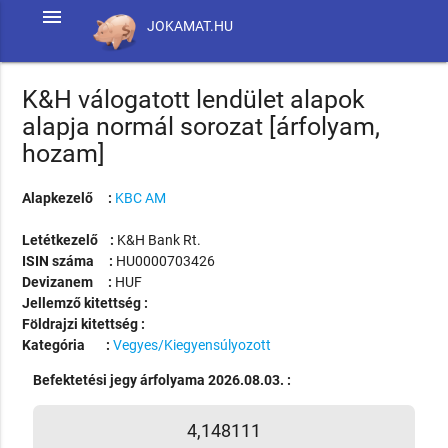
menu
JOKAMAT.HU
K&H válogatott lendület alapok
alapja normál sorozat [árfolyam,
hozam]
Alapkezelő :
KBC AM
Letétkezelő :
K&H Bank Rt.
ISIN száma :
HU0000703426
Devizanem :
HUF
Jellemző kitettség :
Földrajzi kitettség :
Kategória :
Vegyes/Kiegyensúlyozott
Befektetési jegy árfolyama 2026.08.03. :
4,148111