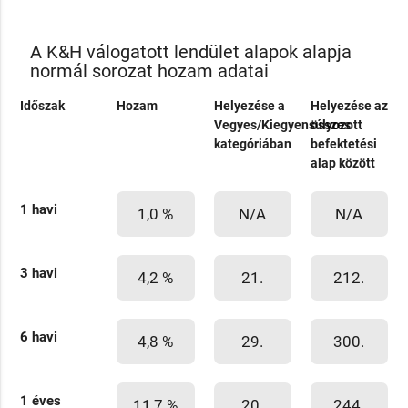
A K&H válogatott lendület alapok alapja
normál sorozat hozam adatai
Időszak
Hozam
Helyezése a
Helyezése az
Vegyes/Kiegyensúlyozott
összes
kategóriában
befektetési
alap között
1 havi
1,0 %
N/A
N/A
3 havi
4,2 %
21.
212.
6 havi
4,8 %
29.
300.
1 éves
11,7 %
20.
244.