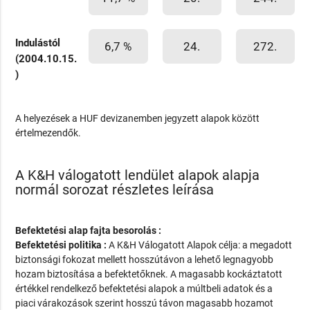
Indulástól
6,7 %
24.
272.
(2004.10.15.
)
A helyezések a HUF devizanemben jegyzett alapok között
értelmezendők.
A K&H válogatott lendület alapok alapja
normál sorozat részletes leírása
Befektetési alap fajta besorolás :
Befektetési politika :
A K&H Válogatott Alapok célja: a megadott
biztonsági fokozat mellett hosszútávon a lehető legnagyobb
hozam biztosítása a befektetőknek. A magasabb kockáztatott
értékkel rendelkező befektetési alapok a múltbeli adatok és a
piaci várakozások szerint hosszú távon magasabb hozamot