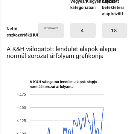
Vegyes/Kiegyensúlyozott
összes
kategóriában
befektetési
alap között
Nettó
187927600000
4.
18.
eszközérték(HUF)
A K&H válogatott lendület alapok alapja
normál sorozat árfolyam grafikonja
A K&H válogatott lendület alapok alapja
normál sorozat árfolyama
4.175
4.150
4.125
4.100