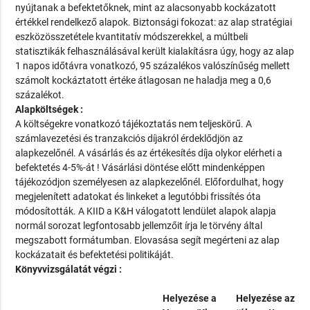
nyújtanak a befektetőknek, mint az alacsonyabb kockázatott
értékkel rendelkező alapok. Biztonsági fokozat: az alap stratégiai
eszközösszetétele kvantitatív módszerekkel, a múltbeli
statisztikák felhasználásával került kialakításra úgy, hogy az alap
1 napos időtávra vonatkozó, 95 százalékos valószínűség mellett
számolt kockáztatott értéke átlagosan ne haladja meg a 0,6
százalékot.
Alapköltségek :
A költségekre vonatkozó tájékoztatás nem teljeskörű. A
számlavezetési és tranzakciós díjakról érdeklődjön az
alapkezelőnél. A vásárlás és az értékesítés díja olykor elérheti a
befektetés 4-5%-át ! Vásárlási döntése előtt mindenképpen
tájékozódjon személyesen az alapkezelőnél. Előfordulhat, hogy
megjelenített adatokat és linkeket a legutóbbi frissítés óta
módosították. A KIID a K&H válogatott lendület alapok alapja
normál sorozat legfontosabb jellemzőit írja le törvény által
megszabott formátumban. Elovasása segít megérteni az alap
kockázatait és befektetési politikáját.
Könyvvizsgálatát végzi :
Helyezése a
Helyezése az