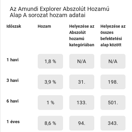
Az Amundi Explorer Abszolút Hozamú
Alap A sorozat hozam adatai
Időszak
Hozam
Helyezése az
Helyezése az
Abszolút
összes
hozamú
befektetési
kategóriában
alap között
1 havi
1,8 %
N/A
N/A
3 havi
3,9 %
31.
198.
6 havi
1 %
133.
501.
1 éves
8,6 %
94.
343.