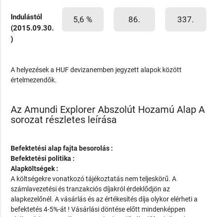
Indulástól
5,6 %
86.
337.
(2015.09.30.
)
A helyezések a HUF devizanemben jegyzett alapok között
értelmezendők.
Az Amundi Explorer Abszolút Hozamú Alap A
sorozat részletes leírása
Befektetési alap fajta besorolás :
Befektetési politika :
Alapköltségek :
A költségekre vonatkozó tájékoztatás nem teljeskörű. A
számlavezetési és tranzakciós díjakról érdeklődjön az
alapkezelőnél. A vásárlás és az értékesítés díja olykor elérheti a
befektetés 4-5%-át ! Vásárlási döntése előtt mindenképpen