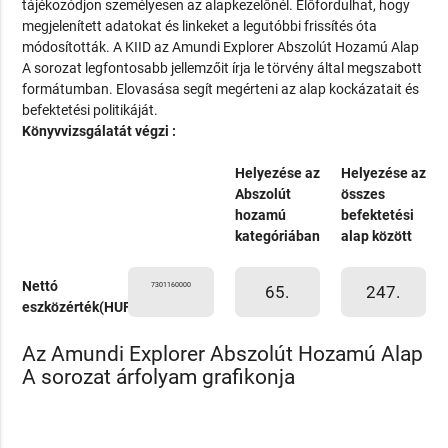
tájékozódjon személyesen az alapkezelőnél. Előfordulhat, hogy
megjelenített adatokat és linkeket a legutóbbi frissítés óta
módosították. A KIID az Amundi Explorer Abszolút Hozamú Alap
A sorozat legfontosabb jellemzőit írja le törvény által megszabott
formátumban. Elovasása segít megérteni az alap kockázatait és
befektetési politikáját.
Könyvvizsgálatát végzi :
Helyezése az
Helyezése az
Abszolút
összes
hozamú
befektetési
kategóriában
alap között
Nettó
7301160000
65.
247.
eszközérték(HUF)
Az Amundi Explorer Abszolút Hozamú Alap
A sorozat árfolyam grafikonja