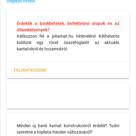
Régebbi híreink
Érdeklik a bankbetétek, befektetési alapok és az
államkötvények?
Iratkozzon fel a jokamat.hu hírlevelére! Kéthetente
küldünk egy rövid összefoglalót az aktuális
kamatokról és hozamokról.
FELIRATKOZOM!
Minden új bank kamat konstrukcióról érdekli? Tudni
szeretne a toplista minden változásáról?