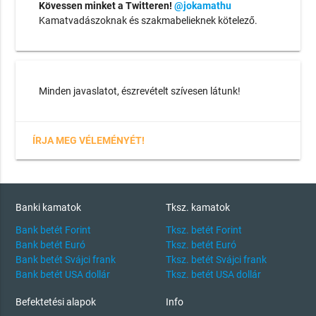
Kövessen minket a Twitteren!
@jokamathu
Kamatvadászoknak és szakmabelieknek kötelező.
Minden javaslatot, észrevételt szívesen látunk!
ÍRJA MEG VÉLEMÉNYÉT!
Banki kamatok
Tksz. kamatok
Bank betét Forint
Tksz. betét Forint
Bank betét Euró
Tksz. betét Euró
Bank betét Svájci frank
Tksz. betét Svájci frank
Bank betét USA dollár
Tksz. betét USA dollár
Befektetési alapok
Info