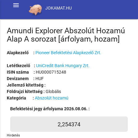
menu
JOKAMAT.HU
Amundi Explorer Abszolút Hozamú
Alap A sorozat [árfolyam, hozam]
Alapkezelő :
Pioneer Befektetési Alapkezelő Zrt.
Letétkezelő :
UniCredit Bank Hungary Zrt.
ISIN száma :
HU0000715248
Devizanem :
HUF
Jellemző kitettség :
Földrajzi kitettség :
Globális
Kategória :
Abszolút hozamú
Befektetési jegy árfolyama 2026.08.06. :
2,254374
Hirdetés