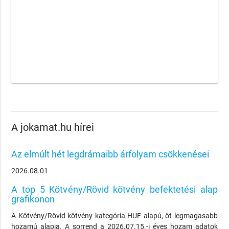
A jokamat.hu hírei
Az elmúlt hét legdrámaibb árfolyam csökkenései
2026.08.01
A top 5 Kötvény/Rövid kötvény befektetési alap
grafikonon
A Kötvény/Rövid kötvény kategória HUF alapú, öt legmagasabb
hozamú alapja. A sorrend a 2026.07.15.-i éves hozam adatok