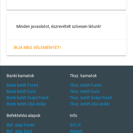
Minden javaslatot, észrevételt szívesen látunk!
ÍRJA MEG VÉLEMÉNYÉT!
Banki kamatok
Tksz. kamatok
Bank betét Forint
Tksz. betét Forint
Bank betét Euró
Tksz. betét Euró
Bank betét Svájci frank
Tksz. betét Svájci frank
Bank betét USA dollár
Tksz. betét USA dollár
Befektetési alapok
Info
Bef. alap Forint
GY.I.K
Bef. alap Euró
Widget