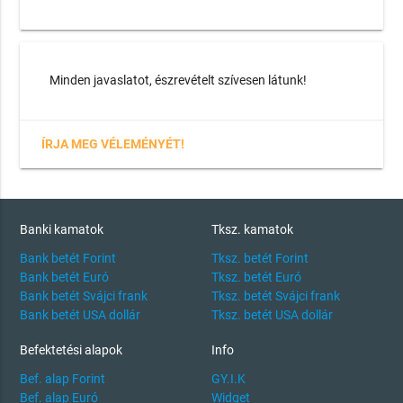
Minden javaslatot, észrevételt szívesen látunk!
ÍRJA MEG VÉLEMÉNYÉT!
Banki kamatok
Tksz. kamatok
Bank betét Forint
Tksz. betét Forint
Bank betét Euró
Tksz. betét Euró
Bank betét Svájci frank
Tksz. betét Svájci frank
Bank betét USA dollár
Tksz. betét USA dollár
Befektetési alapok
Info
Bef. alap Forint
GY.I.K
Bef. alap Euró
Widget