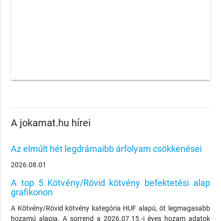
A jokamat.hu hírei
Az elmúlt hét legdrámaibb árfolyam csökkenései
2026.08.01
A top 5 Kötvény/Rövid kötvény befektetési alap
grafikonon
A Kötvény/Rövid kötvény kategória HUF alapú, öt legmagasabb
hozamú alapja. A sorrend a 2026.07.15.-i éves hozam adatok