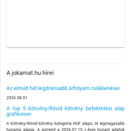
A jokamat.hu hírei
Az elmúlt hét legdrámaibb árfolyam csökkenései
2026.08.01
A top 5 Kötvény/Rövid kötvény befektetési alap
grafikonon
A Kötvény/Rövid kötvény kategória HUF alapú, öt legmagasabb
hozamú alapja. A sorrend a 2026.07.15.-i éves hozam adatok