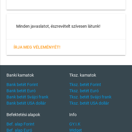
Minden javaslatot, észrevételt szívesen látunk!
ÍRJA MEG VÉLEMÉNYÉT!
Banki kamatok
Tksz. kamatok
Bank betét Forint
Tksz. betét Forint
Bank betét Euró
Tksz. betét Euró
Bank betét Svájci frank
Tksz. betét Svájci frank
Bank betét USA dollár
Tksz. betét USA dollár
Befektetési alapok
Info
Bef. alap Forint
GY.I.K
Bef. alap Euró
Widget