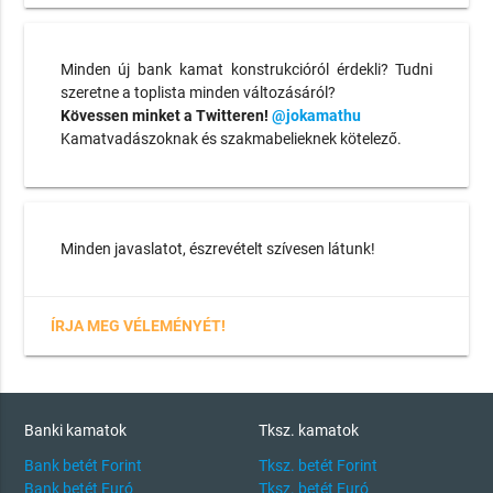
Minden új bank kamat konstrukcióról érdekli? Tudni
szeretne a toplista minden változásáról?
Kövessen minket a Twitteren!
@jokamathu
Kamatvadászoknak és szakmabelieknek kötelező.
Minden javaslatot, észrevételt szívesen látunk!
ÍRJA MEG VÉLEMÉNYÉT!
Banki kamatok
Tksz. kamatok
Bank betét Forint
Tksz. betét Forint
Bank betét Euró
Tksz. betét Euró