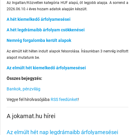
Az Ingatlan/Közvetlen kategória HUF alapú, öt legjobb alapja. A sorrend a
2026.06.10.-i éves hozam adatok alapján készült.
A hét kiemelkedő árfolyamesései
A hét legdrámaibb árfolyam csökkenései
Nemrég forgalomba került alapok
Az elmúlt két héten indult alapok felsorolása. Írásunkban 3 nemrég indított
alapot mutatunk be.
Az elmúlt hét kiemelkedő árfolyamesései
Összes bejegyzés:
Bankok, pénzvilág
Vegye fel hírolvasójába
RSS feedünket
!
A jokamat.hu hírei
Az elmúlt hét nap legdrámaibb árfolyamesései