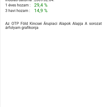
29,4 %
1 éves hozam :
14,9 %
3 havi hozam :
Az OTP Föld Kincsei Árupiaci Alapok Alapja A sorozat
árfolyam grafikonja