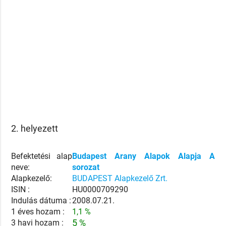
2. helyezett
Befektetési alap
Budapest Arany Alapok Alapja A
neve:
sorozat
Alapkezelő:
BUDAPEST Alapkezelő Zrt.
ISIN :
HU0000709290
Indulás dátuma :
2008.07.21.
1 éves hozam :
1,1 %
3 havi hozam :
5 %