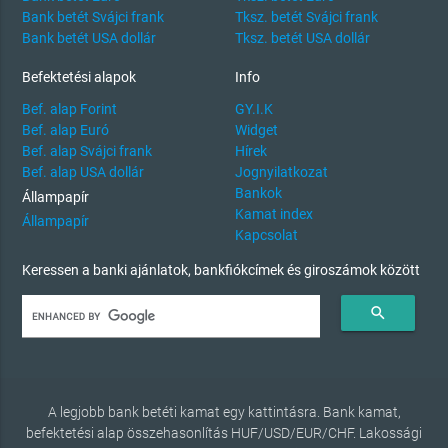
Bank betét Svájci frank
Tksz. betét Svájci frank
Bank betét USA dollár
Tksz. betét USA dollár
Befektetési alapok
Info
Bef. alap Forint
GY.I.K
Bef. alap Euró
Widget
Bef. alap Svájci frank
Hírek
Bef. alap USA dollár
Jognyilatkozat
Bankok
Állampapír
Kamat index
Állampapír
Kapcsolat
Keressen a banki ajánlatok, bankfiókcímek és giroszámok között
search
A legjobb bank betéti kamat egy kattintásra. Bank kamat,
befektetési alap összehasonlítás HUF/USD/EUR/CHF. Lakossági