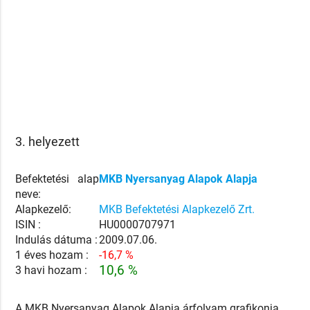
3. helyezett
Befektetési alap
MKB Nyersanyag Alapok Alapja
neve:
Alapkezelő:
MKB Befektetési Alapkezelő Zrt.
ISIN :
HU0000707971
Indulás dátuma :
2009.07.06.
1 éves hozam :
-16,7 %
10,6 %
3 havi hozam :
A MKB Nyersanyag Alapok Alapja árfolyam grafikonja