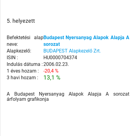
5. helyezett
Befektetési alap
Budapest Nyersanyag Alapok Alapja A
neve:
sorozat
Alapkezelő:
BUDAPEST Alapkezelő Zrt.
ISIN :
HU0000704374
Indulás dátuma :
2006.02.23.
1 éves hozam :
-20,4 %
13,1 %
3 havi hozam :
A Budapest Nyersanyag Alapok Alapja A sorozat
árfolyam grafikonja