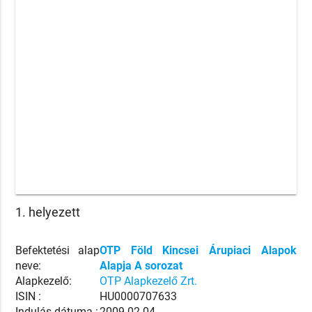
1. helyezett
Befektetési alap
OTP Föld Kincsei Árupiaci Alapok
neve:
Alapja A sorozat
Alapkezelő:
OTP Alapkezelő Zrt.
ISIN :
HU0000707633
Indulás dátuma :
2009.02.04.