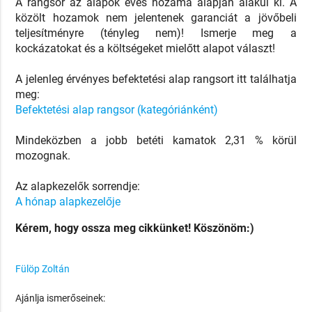
A rangsor az alapok éves hozama alapján alakul ki. A
közölt hozamok nem jelentenek garanciát a jövőbeli
teljesítményre (tényleg nem)! Ismerje meg a
kockázatokat és a költségeket mielőtt alapot választ!
A jelenleg érvényes befektetési alap rangsort itt találhatja
meg:
Befektetési alap rangsor (kategóriánként)
Mindeközben a jobb betéti kamatok 2,31 % körül
mozognak.
Az alapkezelők sorrendje:
A hónap alapkezelője
Kérem, hogy ossza meg cikkünket! Köszönöm:)
Fülöp Zoltán
Ajánlja ismerőseinek: