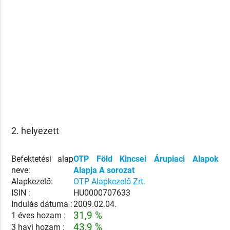
2. helyezett
Befektetési alap
OTP Föld Kincsei Árupiaci Alapok
neve:
Alapja A sorozat
Alapkezelő:
OTP Alapkezelő Zrt.
ISIN :
HU0000707633
Indulás dátuma :
2009.02.04.
31,9 %
1 éves hozam :
43,9 %
3 havi hozam :