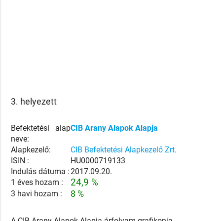
3. helyezett
Befektetési alap
CIB Arany Alapok Alapja
neve:
Alapkezelő:
CIB Befektetési Alapkezelő Zrt.
ISIN :
HU0000719133
Indulás dátuma :
2017.09.20.
24,9 %
1 éves hozam :
3 havi hozam :
8 %
A CIB Arany Alapok Alapja árfolyam grafikonja