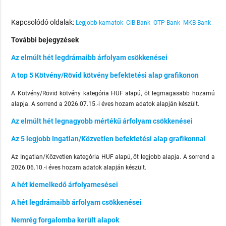
Kapcsolódó oldalak:
Legjobb kamatok
CIB Bank
OTP Bank
MKB Bank
További bejegyzések
Az elmúlt hét legdrámaibb árfolyam csökkenései
A top 5 Kötvény/Rövid kötvény befektetési alap grafikonon
A Kötvény/Rövid kötvény kategória HUF alapú, öt legmagasabb hozamú
alapja. A sorrend a 2026.07.15.-i éves hozam adatok alapján készült.
Az elmúlt hét legnagyobb mértékű árfolyam csökkenései
Az 5 legjobb Ingatlan/Közvetlen befektetési alap grafikonnal
Az Ingatlan/Közvetlen kategória HUF alapú, öt legjobb alapja. A sorrend a
2026.06.10.-i éves hozam adatok alapján készült.
A hét kiemelkedő árfolyamesései
A hét legdrámaibb árfolyam csökkenései
Nemrég forgalomba került alapok