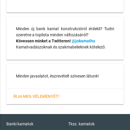
Minden új bank kamat konstrukcióról érdekli? Tudni
szeretne a toplista minden változásáról?
Kövessen minket a Twitteren!
@jokamathu
Kamatvadászoknak és szakmabelieknek kötelező.
Minden javaslatot, észrevételt szívesen látunk!
ÍRJA MEG VÉLEMÉNYÉT!
Banki kamatok
Tksz. kamatok