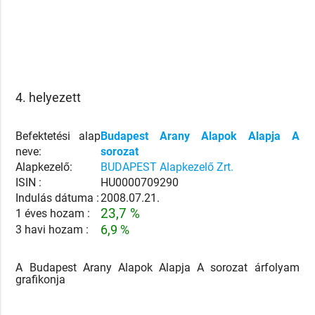
4. helyezett
Befektetési alap
Budapest Arany Alapok Alapja A
neve:
sorozat
Alapkezelő:
BUDAPEST Alapkezelő Zrt.
ISIN :
HU0000709290
Indulás dátuma :
2008.07.21.
23,7 %
1 éves hozam :
3 havi hozam :
6,9 %
A Budapest Arany Alapok Alapja A sorozat árfolyam
grafikonja