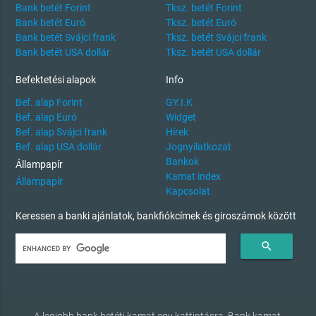
Bank betét Forint
Tksz. betét Forint
Bank betét Euró
Tksz. betét Euró
Bank betét Svájci frank
Tksz. betét Svájci frank
Bank betét USA dollár
Tksz. betét USA dollár
Befektetési alapok
Info
Bef. alap Forint
GY.I.K
Bef. alap Euró
Widget
Bef. alap Svájci frank
Hírek
Bef. alap USA dollár
Jognyilatkozat
Bankok
Állampapír
Kamat index
Állampapír
Kapcsolat
Keressen a banki ajánlatok, bankfiókcímek és giroszámok között
search