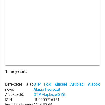
1. helyezett
Befektetési alap
OTP Föld Kincsei Árupiaci Alapok
neve:
Alapja I sorozat
Alapkezelő:
OTP Alapkezelő Zrt.
ISIN :
HU0000716121
Indulás dátuma :
2016.02.08.