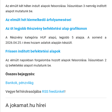
Az elmúlt két héten indult alapok felsorolása. Írásunkban 3 nemrég indított
alapot mutatunk be.
Az elmúlt hét kiemelkedő árfolyamesései
Az öt legjobb Részvény befektetési alap grafikonon
A Részvény kategória HUF alapú, legjobb 5 alapja. A sorrend a
2026.04.25.-i éves hozam adatok alapján készült.
Frissen indított befektetési alapok
Az elmúlt napokban forgalomba hozott alapok felsorolása. Írásunkban 2
új befektetési alapot mutatunk be.
Összes bejegyzés:
Bankok, pénzvilág
Vegye fel hírolvasójába
RSS feedünket
!
A jokamat.hu hírei