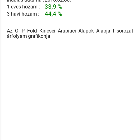
33,9 %
1 éves hozam :
44,4 %
3 havi hozam :
Az OTP Föld Kincsei Árupiaci Alapok Alapja I sorozat
árfolyam grafikonja