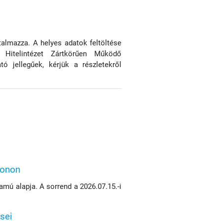
talmazza. A helyes adatok feltöltése
Hitelintézet Zártkörűen Működő
ó jellegűek, kérjük a részletekről
konon
mú alapja. A sorrend a 2026.07.15.-i
sei