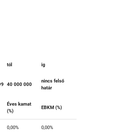
tól
ig
nincs felső
99
40 000 000
határ
Éves kamat
EBKM (%)
(%)
0,00%
0,00%