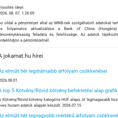
Frissítés ideje:
2026. 08. 07. 1:26:09
Az oldal a pénzintézet által az MNB-nek szolgáltatott adatokat tar
és folyamatos aktualizálása a Bank of China (Hungária) 
Részvénytársaság feladata és felelőssége. Az adatok tájékoztat
érdeklődjön a pénzintézetnél.
A jokamat.hu hírei
Az elmúlt hét legdrámaibb árfolyam csökkenései
2026.08.01
A top 5 Kötvény/Rövid kötvény befektetési alap grafi
A Kötvény/Rövid kötvény kategória HUF alapú, öt legmagasabb hoza
éves hozam adatok alapján készült. 2026.07.15
Az elmúlt hét legnagyobb mértékű árfolyam csökkené