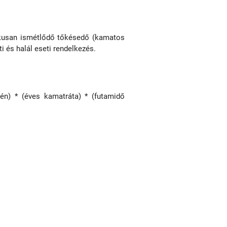
ikusan ismétlődő tőkésedő (kamatos
 és halál eseti rendelkezés.
n) * (éves kamatráta) * (futamidő