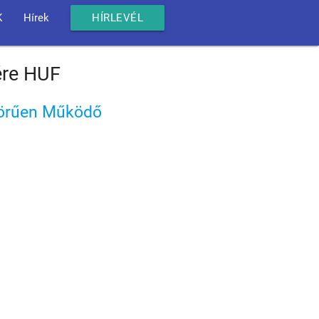
K
Hírek
HÍRLEVÉL
ére HUF
tkörűen Működő