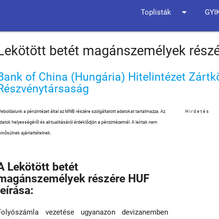
arrow_drop_down
Toplisták
GYI
Lekötött betét magánszemélyek rész
Bank of China (Hungária) Hitelintézet Zár
Részvénytársaság
eboldalunk a pénzintézet által az MNB részére szolgáltatott adatokat tartalmazza. Az
Hirdetés
datok helyességéről és aktualitásáról érdeklődjön a pénzintézetnél. A leírtak nem
inősülnek ajánlattételnek.
A Lekötött betét
magánszemélyek részére HUF
leírása:
Folyószámla vezetése ugyanazon devizanemben