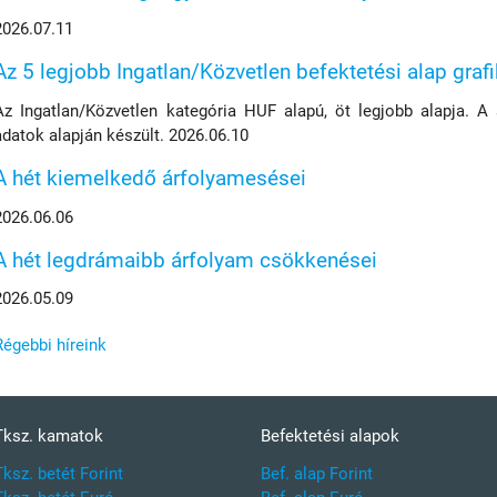
2026.07.11
Az 5 legjobb Ingatlan/Közvetlen befektetési alap graf
Az Ingatlan/Közvetlen kategória HUF alapú, öt legjobb alapja. A
adatok alapján készült. 2026.06.10
A hét kiemelkedő árfolyamesései
2026.06.06
A hét legdrámaibb árfolyam csökkenései
2026.05.09
Régebbi híreink
Tksz. kamatok
Befektetési alapok
Tksz. betét Forint
Bef. alap Forint