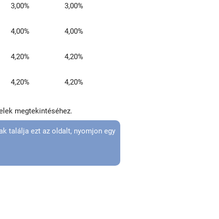
3,00%
3,00%
4,00%
4,00%
4,20%
4,20%
4,20%
4,20%
telek megtekintéséhez.
k találja ezt az oldalt, nyomjon egy