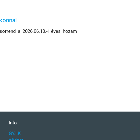
ikonnal
 sorrend a 2026.06.10.-i éves hozam
Info
GY.I.K