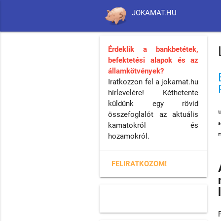
JOKAMAT.HU
Érdeklik a bankbetétek,
befektetési alapok és az
államkötvények?
Iratkozzon fel a jokamat.hu
hírlevelére! Kéthetente
küldünk egy rövid
W
összefoglalót az aktuális
a
kamatokról és
m
hozamokról.
FELIRATKOZOM!