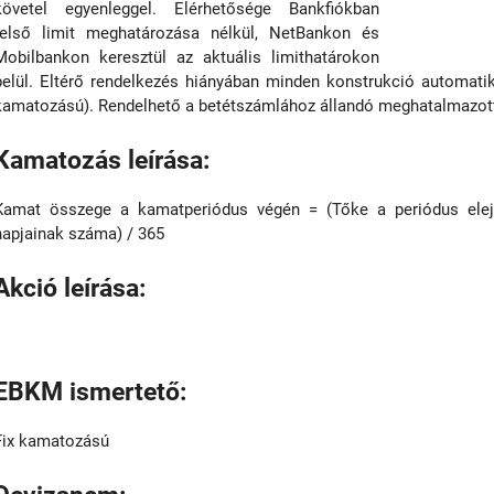
követel egyenleggel. Elérhetősége Bankfiókban
felső limit meghatározása nélkül, NetBankon és
Mobilbankon keresztül az aktuális limithatárokon
belül. Eltérő rendelkezés hiányában minden konstrukció automat
kamatozású). Rendelhető a betétszámlához állandó meghatalmazotti
Kamatozás leírása:
Kamat összege a kamatperiódus végén = (Tőke a periódus elejé
napjainak száma) / 365
Akció leírása:
EBKM ismertető:
Fix kamatozású