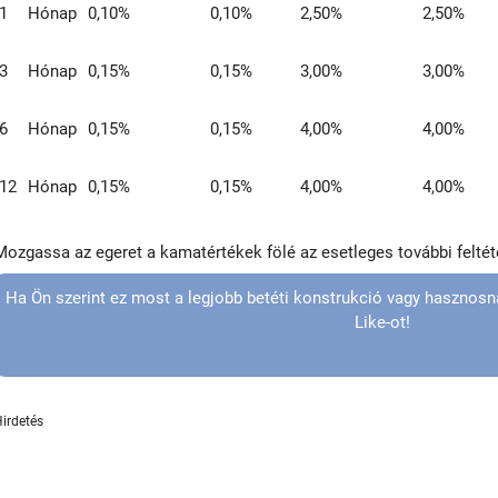
1
Hónap
0,10%
0,10%
2,50%
2,50%
3
Hónap
0,15%
0,15%
3,00%
3,00%
6
Hónap
0,15%
0,15%
4,00%
4,00%
12
Hónap
0,15%
0,15%
4,00%
4,00%
Mozgassa az egeret a kamatértékek fölé az esetleges további felté
Ha Ön szerint ez most a legjobb betéti konstrukció vagy hasznosna
Like-ot!
Hirdetés