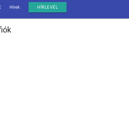
K
Hírek
HÍRLEVÉL
fiók