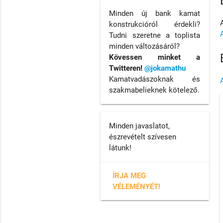
Minden új bank kamat
konstrukcióról érdekli?
Tudni szeretne a toplista
minden változásáról?
Kövessen minket a
Twitteren!
@jokamathu
Kamatvadászoknak és
szakmabelieknek kötelező.
Minden javaslatot,
észrevételt szívesen
látunk!
ÍRJA MEG
VÉLEMÉNYÉT!