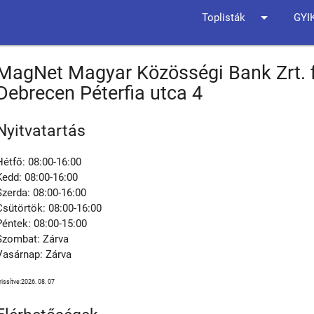
arrow_drop_down
Toplisták
GYI
MagNet Magyar Közösségi Bank Zrt. 
Debrecen Péterfia utca 4
Nyitvatartás
Hétfő: 08:00-16:00
Kedd: 08:00-16:00
Szerda: 08:00-16:00
Csütörtök: 08:00-16:00
Péntek: 08:00-15:00
Szombat: Zárva
Vasárnap: Zárva
rissítve:2026. 08. 07