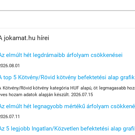
A jokamat.hu hírei
Az elmúlt hét legdrámaibb árfolyam csökkenései
2026.08.01
A top 5 Kötvény/Rövid kötvény befektetési alap grafi
A Kötvény/Rövid kötvény kategória HUF alapú, öt legmagasabb hoza
éves hozam adatok alapján készült. 2026.07.15
Az elmúlt hét legnagyobb mértékű árfolyam csökkené
2026.07.11
Az 5 legjobb Ingatlan/Közvetlen befektetési alap graf