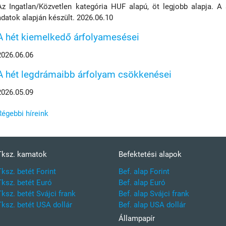
Az Ingatlan/Közvetlen kategória HUF alapú, öt legjobb alapja. A
adatok alapján készült. 2026.06.10
A hét kiemelkedő árfolyamesései
2026.06.06
A hét legdrámaibb árfolyam csökkenései
2026.05.09
Régebbi híreink
Tksz. kamatok
Befektetési alapok
Tksz. betét Forint
Bef. alap Forint
Tksz. betét Euró
Bef. alap Euró
Tksz. betét Svájci frank
Bef. alap Svájci frank
Tksz. betét USA dollár
Bef. alap USA dollár
Állampapír