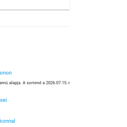
konon
mú alapja. A sorrend a 2026.07.15.-i
sei
ikonnal