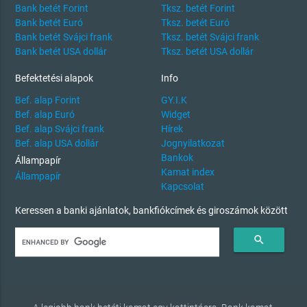
Bank betét Forint
Tksz. betét Forint
Bank betét Euró
Tksz. betét Euró
Bank betét Svájci frank
Tksz. betét Svájci frank
Bank betét USA dollár
Tksz. betét USA dollár
Befektetési alapok
Info
Bef. alap Forint
GY.I.K
Bef. alap Euró
Widget
Bef. alap Svájci frank
Hírek
Bef. alap USA dollár
Jognyilatkozat
Bankok
Állampapír
Kamat index
Állampapír
Kapcsolat
Keressen a banki ajánlatok, bankfiókcímek és giroszámok között
search