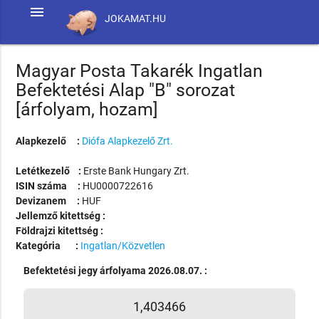
menu
JOKAMAT.HU
Magyar Posta Takarék Ingatlan
Befektetési Alap "B" sorozat
[árfolyam, hozam]
Alapkezelő :
Diófa Alapkezelő Zrt.
Letétkezelő :
Erste Bank Hungary Zrt.
ISIN száma :
HU0000722616
Devizanem :
HUF
Jellemző kitettség :
Földrajzi kitettség :
Kategória :
Ingatlan/Közvetlen
Befektetési jegy árfolyama 2026.08.07. :
1,403466