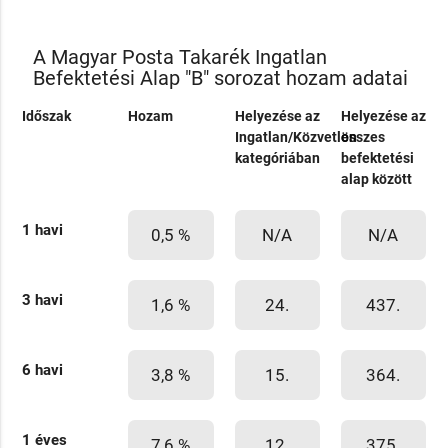
A Magyar Posta Takarék Ingatlan
Befektetési Alap "B" sorozat hozam adatai
Időszak
Hozam
Helyezése az
Helyezése az
Ingatlan/Közvetlen
összes
kategóriában
befektetési
alap között
1 havi
0,5 %
N/A
N/A
3 havi
1,6 %
24.
437.
6 havi
3,8 %
15.
364.
1 éves
7,6 %
12.
375.