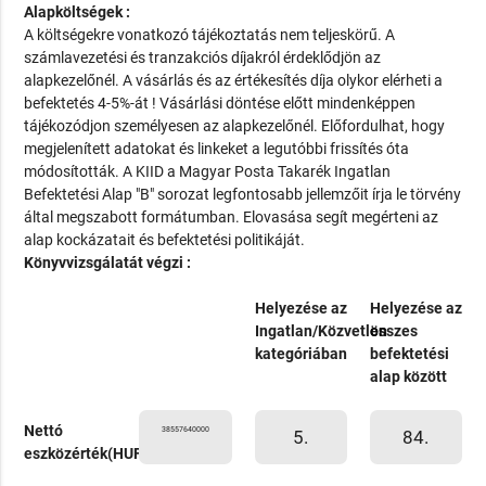
Alapköltségek :
A költségekre vonatkozó tájékoztatás nem teljeskörű. A
számlavezetési és tranzakciós díjakról érdeklődjön az
alapkezelőnél. A vásárlás és az értékesítés díja olykor elérheti a
befektetés 4-5%-át ! Vásárlási döntése előtt mindenképpen
tájékozódjon személyesen az alapkezelőnél. Előfordulhat, hogy
megjelenített adatokat és linkeket a legutóbbi frissítés óta
módosították. A KIID a Magyar Posta Takarék Ingatlan
Befektetési Alap "B" sorozat legfontosabb jellemzőit írja le törvény
által megszabott formátumban. Elovasása segít megérteni az
alap kockázatait és befektetési politikáját.
Könyvvizsgálatát végzi :
Helyezése az
Helyezése az
Ingatlan/Közvetlen
összes
kategóriában
befektetési
alap között
Nettó
38557640000
5.
84.
eszközérték(HUF)