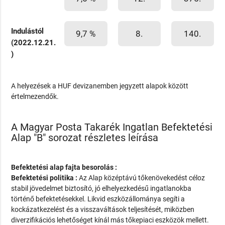
Indulástól
9,7 %
8.
140.
(2022.12.21.
)
A helyezések a HUF devizanemben jegyzett alapok között
értelmezendők.
A Magyar Posta Takarék Ingatlan Befektetési
Alap "B" sorozat részletes leírása
Befektetési alap fajta besorolás :
Befektetési politika :
Az Alap középtávú tőkenövekedést céloz
stabil jövedelmet biztosító, jó elhelyezkedésű ingatlanokba
történő befektetésekkel. Likvid eszközállománya segíti a
kockázatkezelést és a visszaváltások teljesítését, miközben
diverzifikációs lehetőséget kínál más tőkepiaci eszközök mellett.