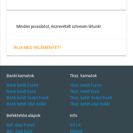
Minden javaslatot, észrevételt szívesen látunk!
ÍRJA MEG VÉLEMÉNYÉT!
Banki kamatok
Tksz. kamatok
Bank betét Forint
Tksz. betét Forint
Bank betét Euró
Tksz. betét Euró
Bank betét Svájci frank
Tksz. betét Svájci frank
Bank betét USA dollár
Tksz. betét USA dollár
Befektetési alapok
Info
Bef. alap Forint
GY.I.K
Bef. alap Euró
Widget