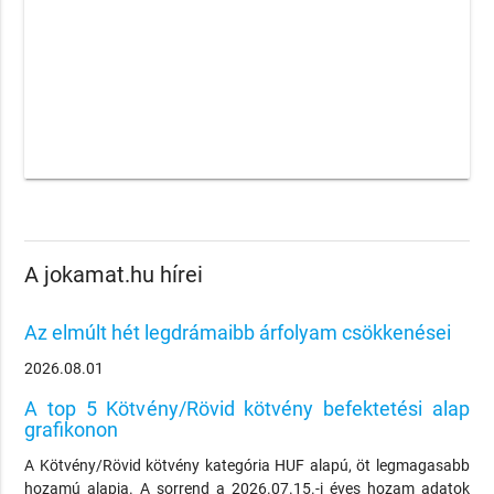
A jokamat.hu hírei
Az elmúlt hét legdrámaibb árfolyam csökkenései
2026.08.01
A top 5 Kötvény/Rövid kötvény befektetési alap
grafikonon
A Kötvény/Rövid kötvény kategória HUF alapú, öt legmagasabb
hozamú alapja. A sorrend a 2026.07.15.-i éves hozam adatok