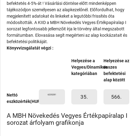
befektetés 4-5%-át ! Vásárlási döntése előtt mindenképpen
tájékozódjon személyesen az alapkezelőnél. Előfordulhat, hogy
megjelenített adatokat és linkeket a legutóbbi frissítés óta
módosították. A KIID a MBH Növekedés Vegyes Értékpapíralap I
sorozat legfontosabb jellemzőit írja le törvény által megszabott
formátumban. Elovasása segít megérteni az alap kockázatait és
befektetési politikáját.
Könyvvizsgálatát végzi :
Helyezése a
Helyezése az
Vegyes/Dinamikus
összes
kategóriában
befektetési
alap között
Nettó
6235281
35.
566.
eszközérték(HUF)
A MBH Növekedés Vegyes Értékpapíralap I
sorozat árfolyam grafikonja