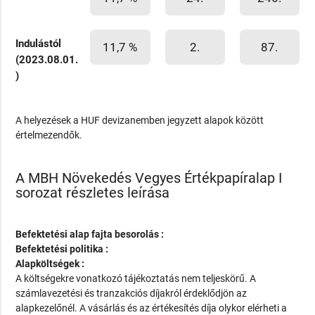
Indulástól
11,7 %
2.
87.
(2023.08.01.
)
A helyezések a HUF devizanemben jegyzett alapok között
értelmezendők.
A MBH Növekedés Vegyes Értékpapíralap I
sorozat részletes leírása
Befektetési alap fajta besorolás :
Befektetési politika :
Alapköltségek :
A költségekre vonatkozó tájékoztatás nem teljeskörű. A
számlavezetési és tranzakciós díjakról érdeklődjön az
alapkezelőnél. A vásárlás és az értékesítés díja olykor elérheti a