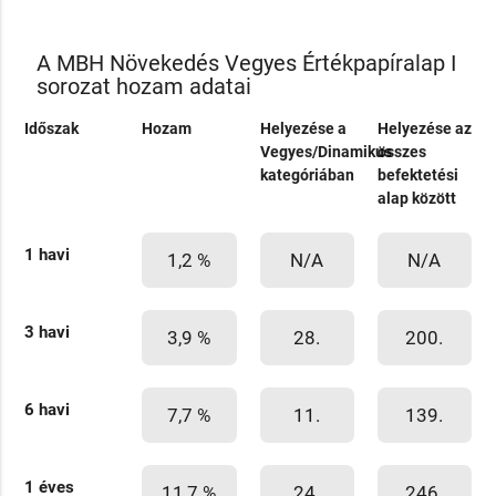
A MBH Növekedés Vegyes Értékpapíralap I
sorozat hozam adatai
Időszak
Hozam
Helyezése a
Helyezése az
Vegyes/Dinamikus
összes
kategóriában
befektetési
alap között
1 havi
1,2 %
N/A
N/A
3 havi
3,9 %
28.
200.
6 havi
7,7 %
11.
139.
1 éves
11,7 %
24.
246.