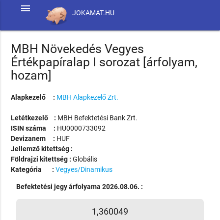
menu
JOKAMAT.HU
MBH Növekedés Vegyes
Értékpapíralap I sorozat [árfolyam,
hozam]
Alapkezelő :
MBH Alapkezelő Zrt.
Letétkezelő :
MBH Befektetési Bank Zrt.
ISIN száma :
HU0000733092
Devizanem :
HUF
Jellemző kitettség :
Földrajzi kitettség :
Globális
Kategória :
Vegyes/Dinamikus
Befektetési jegy árfolyama 2026.08.06. :
1,360049