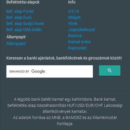
Befektetési alapok
Info
Bef. alap Forint
GY.I.K
Bef. alap Euró
Widget
Bef. alap Svájci frank
Hírek
Bef. alap USA dollár
Jognyilatkozat
Bankok
Állampapír
Kamat index
Állampapír
Kapcsolat
Keressen a banki ajánlatok, bankfiókcímek és giroszámok között
search
A legjobb bank betéti kamat egy kattintásra. Bank kamat,
befektetési alap összehasonlítás HUF/USD/EUR/CHF. Lakossági
államkötvények kamatai.
Az adatok forrása az MNB, a BAMOSZ és az Államkincstár
honlapja.