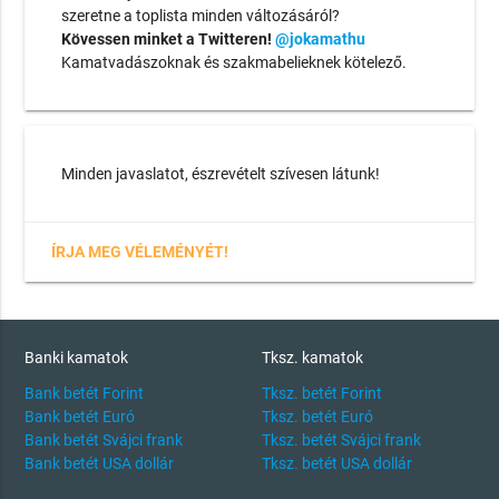
szeretne a toplista minden változásáról?
Kövessen minket a Twitteren!
@jokamathu
Kamatvadászoknak és szakmabelieknek kötelező.
Minden javaslatot, észrevételt szívesen látunk!
ÍRJA MEG VÉLEMÉNYÉT!
Banki kamatok
Tksz. kamatok
Bank betét Forint
Tksz. betét Forint
Bank betét Euró
Tksz. betét Euró
Bank betét Svájci frank
Tksz. betét Svájci frank
Bank betét USA dollár
Tksz. betét USA dollár