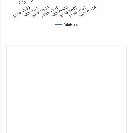
2.12
2026-07-17
2026-06-03
2026-06-25
2026-05-11
2026-07-29
2026-06-15
2026-07-07
2026-05-21
Árfolyam