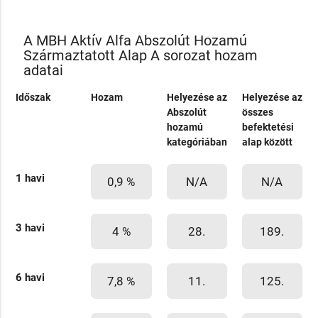
A MBH Aktív Alfa Abszolút Hozamú
Származtatott Alap A sorozat hozam
adatai
Időszak
Hozam
Helyezése az
Helyezése az
Abszolút
összes
hozamú
befektetési
kategóriában
alap között
1 havi
0,9 %
N/A
N/A
3 havi
4 %
28.
189.
6 havi
7,8 %
11.
125.