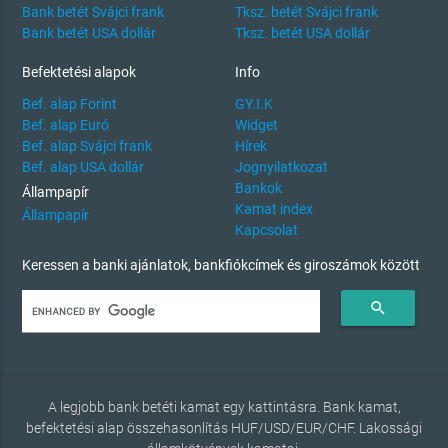
Bank betét Svájci frank
Tksz. betét Svájci frank
Bank betét USA dollár
Tksz. betét USA dollár
Befektetési alapok
Info
Bef. alap Forint
GY.I.K
Bef. alap Euró
Widget
Bef. alap Svájci frank
Hírek
Bef. alap USA dollár
Jognyilatkozat
Bankok
Állampapír
Kamat index
Állampapír
Kapcsolat
Keressen a banki ajánlatok, bankfiókcímek és giroszámok között
search
A legjobb bank betéti kamat egy kattintásra. Bank kamat,
befektetési alap összehasonlítás HUF/USD/EUR/CHF. Lakossági