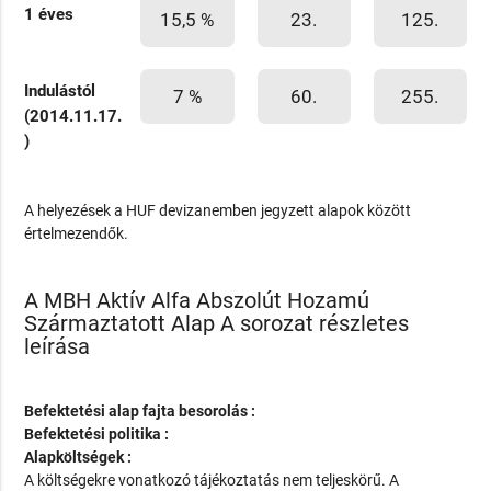
1 éves
15,5 %
23.
125.
Indulástól
7 %
60.
255.
(2014.11.17.
)
A helyezések a HUF devizanemben jegyzett alapok között
értelmezendők.
A MBH Aktív Alfa Abszolút Hozamú
Származtatott Alap A sorozat részletes
leírása
Befektetési alap fajta besorolás :
Befektetési politika :
Alapköltségek :
A költségekre vonatkozó tájékoztatás nem teljeskörű. A