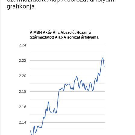
grafikonja
A MBH Aktív Alfa Abszolút Hozamú
Származtatott Alap A sorozat árfolyama
2.24
2.22
2.20
2.18
2.16
2.14