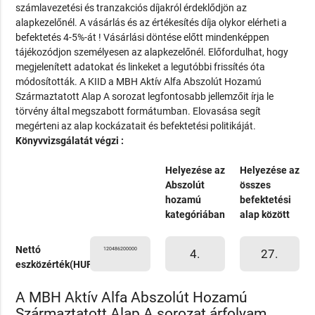
számlavezetési és tranzakciós díjakról érdeklődjön az
alapkezelőnél. A vásárlás és az értékesítés díja olykor elérheti a
befektetés 4-5%-át ! Vásárlási döntése előtt mindenképpen
tájékozódjon személyesen az alapkezelőnél. Előfordulhat, hogy
megjelenített adatokat és linkeket a legutóbbi frissítés óta
módosították. A KIID a MBH Aktív Alfa Abszolút Hozamú
Származtatott Alap A sorozat legfontosabb jellemzőit írja le
törvény által megszabott formátumban. Elovasása segít
megérteni az alap kockázatait és befektetési politikáját.
Könyvvizsgálatát végzi :
Helyezése az
Helyezése az
Abszolút
összes
hozamú
befektetési
kategóriában
alap között
Nettó
120486200000
4.
27.
eszközérték(HUF)
A MBH Aktív Alfa Abszolút Hozamú
Származtatott Alap A sorozat árfolyam