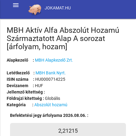
menu
JOKAMAT.HU
MBH Aktív Alfa Abszolút Hozamú
Származtatott Alap A sorozat
[árfolyam, hozam]
Alapkezelő :
MBH Alapkezelő Zrt.
Letétkezelő :
MBH Bank Nyrt.
ISIN száma :
HU0000714225
Devizanem :
HUF
Jellemző kitettség :
Földrajzi kitettség :
Globális
Kategória :
Abszolút hozamú
Befektetési jegy árfolyama 2026.08.06. :
2,21215