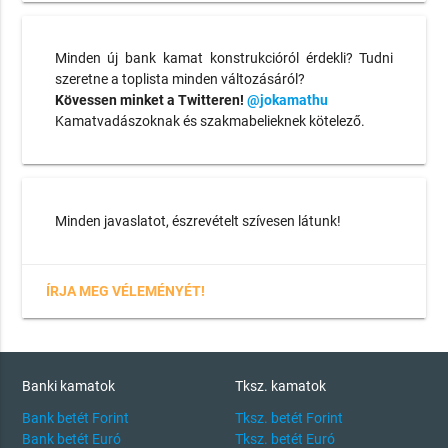
Minden új bank kamat konstrukcióról érdekli? Tudni
szeretne a toplista minden változásáról?
Kövessen minket a Twitteren!
@jokamathu
Kamatvadászoknak és szakmabelieknek kötelező.
Minden javaslatot, észrevételt szívesen látunk!
ÍRJA MEG VÉLEMÉNYÉT!
Banki kamatok
Tksz. kamatok
Bank betét Forint
Tksz. betét Forint
Bank betét Euró
Tksz. betét Euró