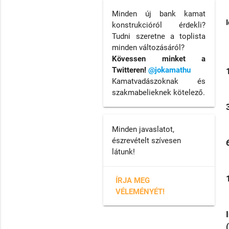
Minden új bank kamat
konstrukcióról érdekli?
Tudni szeretne a toplista
minden változásáról?
Kövessen minket a
Twitteren!
@jokamathu
Kamatvadászoknak és
szakmabelieknek kötelező.
Minden javaslatot,
észrevételt szívesen
látunk!
ÍRJA MEG
VÉLEMÉNYÉT!