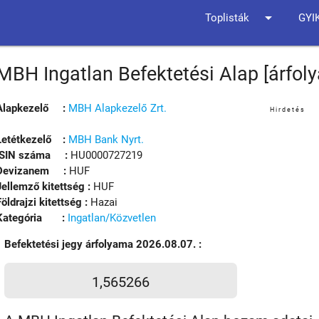
arrow_drop_down
Toplisták
GYI
MBH Ingatlan Befektetési Alap [árfol
Alapkezelő :
MBH Alapkezelő Zrt.
Hirdetés
Letétkezelő :
MBH Bank Nyrt.
ISIN száma :
HU0000727219
Devizanem :
HUF
Jellemző kitettség :
HUF
Földrajzi kitettség :
Hazai
Kategória :
Ingatlan/Közvetlen
Befektetési jegy árfolyama 2026.08.07. :
1,565266