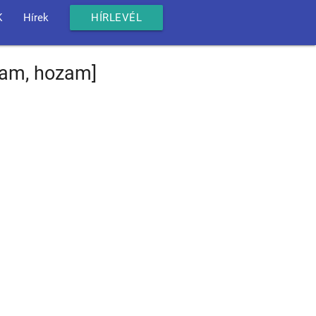
K
Hírek
HÍRLEVÉL
yam, hozam]