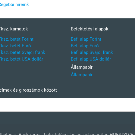
Régebbi híreink
Tksz. kamatok
Befektetési alapok
Tksz. betét Forint
Bef. alap Forint
Tksz. betét Euró
Bef. alap Euró
Tksz. betét Svájci frank
Bef. alap Svájci frank
Tksz. betét USA dollár
Bef. alap USA dollár
Állampapír
Állampapír
kcímek és giroszámok között
kattintásra. Bank kamat, befektetési alap összehasonlítás HUF/USD/