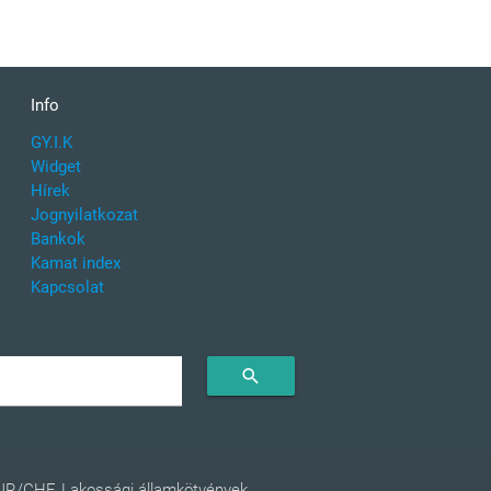
Info
GY.I.K
Widget
Hírek
Jognyilatkozat
Bankok
Kamat index
Kapcsolat
search
EUR/CHF. Lakossági államkötvények