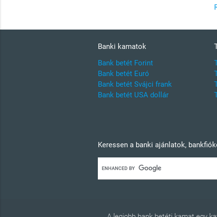
Banki kamatok
Bank betét Forint
Bank betét Euró
Bank betét Svájci frank
Bank betét USA dollár
Keressen a banki ajánlatok, bankfió
A legjobb bank betéti kamat egy 