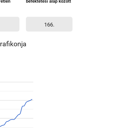
etlen
befektetési alap között
166.
rafikonja