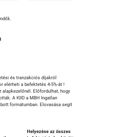
endők.
a
ési és tranzakciós díjakról
r elérheti a befektetés 4-5%-át !
alapkezelőnél. Előfordulhat, hogy
tották. A KIID a MBH Ingatlan
zabott formátumban. Elovasása segít
Helyezése az összes