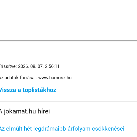
Frissítve: 2026. 08. 07. 2:56:11
Az adatok forrása : www.bamosz.hu
Vissza a toplistákhoz
A jokamat.hu hírei
Az elmúlt hét legdrámaibb árfolyam csökkenései