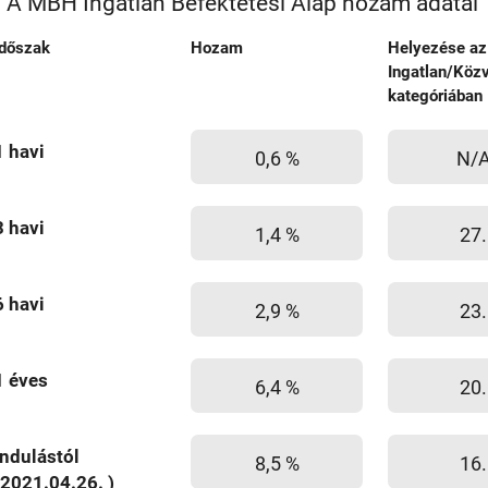
A MBH Ingatlan Befektetési Alap hozam adatai
Időszak
Hozam
Helyezése az
Ingatlan/Közv
kategóriában
1 havi
0,6 %
N/
3 havi
1,4 %
27.
6 havi
2,9 %
23.
1 éves
6,4 %
20.
Indulástól
8,5 %
16.
(2021.04.26. )