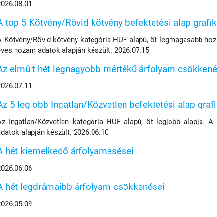
2026.08.01
A top 5 Kötvény/Rövid kötvény befektetési alap grafi
A Kötvény/Rövid kötvény kategória HUF alapú, öt legmagasabb hoza
éves hozam adatok alapján készült. 2026.07.15
Az elmúlt hét legnagyobb mértékű árfolyam csökkené
2026.07.11
Az 5 legjobb Ingatlan/Közvetlen befektetési alap graf
Az Ingatlan/Közvetlen kategória HUF alapú, öt legjobb alapja. A
adatok alapján készült. 2026.06.10
A hét kiemelkedő árfolyamesései
2026.06.06
A hét legdrámaibb árfolyam csökkenései
2026.05.09