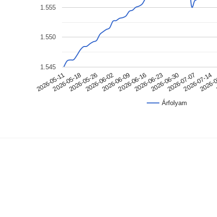
1.555
1.550
1.545
2026-05-11
2026-05-18
2026-05-26
2026-06-02
2026-06-09
2026-06-16
2026-06-23
2026-06-30
2026-07-07
2026-07-14
2026-
Árfolyam