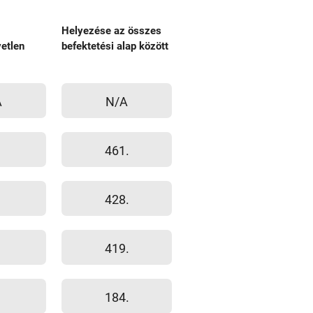
Helyezése az összes
etlen
befektetési alap között
A
N/A
461.
428.
419.
184.