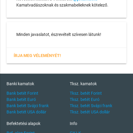
Kamatvadászoknak és szakmabelieknek kötelező.
Minden javaslatot, észrevételt szívesen látunk!
ÍRJA MEG VÉLEMÉNYÉT!
Banki kamatok
Tksz. kamatok
Bank betét Forint
Tksz. betét Forint
Bank betét Euró
Tksz. betét Euró
Bank betét Svájci frank
Tksz. betét Svájci frank
Bank betét USA dollár
Tksz. betét USA dollár
Befektetési alapok
Info
Bef. alap Forint
GY.I.K