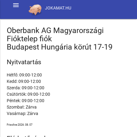
menu
JOKAMAT.HU
Oberbank AG Magyarországi
Fióktelep fiók
Budapest Hungária körút 17-19
Nyitvatartás
Hétfő: 09:00-12:00
Kedd: 09:00-12:00
Szerda: 09:00-12:00
Csütörtök: 09:00-12:00
Péntek: 09:00-12:00
Szombat: Zárva
Vasárnap: Zárva
Frissítve:2026. 08. 07