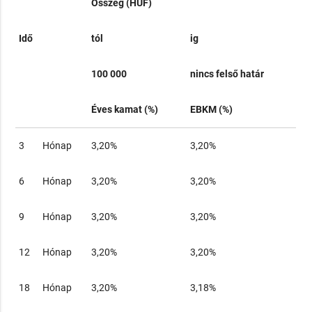
Összeg (HUF)
Idő
tól
ig
100 000
nincs felső határ
Éves kamat (%)
EBKM (%)
3
Hónap
3,20%
3,20%
6
Hónap
3,20%
3,20%
9
Hónap
3,20%
3,20%
12
Hónap
3,20%
3,20%
18
Hónap
3,20%
3,18%