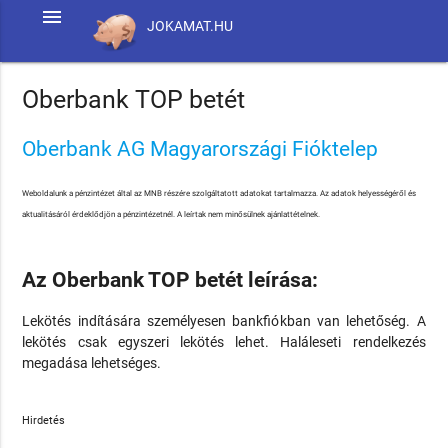
menu
JOKAMAT.HU
Oberbank TOP betét
Oberbank AG Magyarországi Fióktelep
Weboldalunk a pénzintézet által az MNB részére szolgáltatott adatokat tartalmazza. Az adatok helyességéről és
aktualitásáról érdeklődjön a pénzintézetnél. A leírtak nem minősülnek ajánlattételnek.
Az Oberbank TOP betét leírása:
Lekötés indítására személyesen bankfiókban van lehetőség. A
lekötés csak egyszeri lekötés lehet. Haláleseti rendelkezés
megadása lehetséges.
Hirdetés