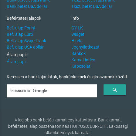
Bank betét USA dollár
Tksz. betét USA dollár
Befektetési alapok
Info
Bef. alap Forint
GY.I.K
Bef. alap Euró
Widget
Bef. alap Svájci frank
Hírek
Bef. alap USA dollár
Jognyilatkozat
Bankok
Állampapír
Kamat index
Állampapír
Kapcsolat
Keressen a banki ajánlatok, bankfiókcímek és giroszámok között
search
A legjobb bank betéti kamat egy kattintásra. Bank kamat,
befektetési alap összehasonlítás HUF/USD/EUR/CHF. Lakossági
államkötvények kamatai.