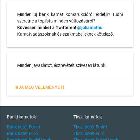
Minden új bank kamat konstrukcióról érdekli? Tudni
szeretne a toplista minden változásáról?
Kövessen minket a Twitteren!
@jokamathu
Kamatvadászoknak és szakmabelieknek kötelező.
Minden javaslatot, észrevételt szívesen látunk!
ÍRJA MEG VÉLEMÉNYÉT!
Banki kamatok
Tksz. kamatok
Bank betét Forint
Tksz. betét Forint
Bank betét Euró
Tksz. betét Euró
Bank betét Svájci frank
Tksz. betét Svájci frank