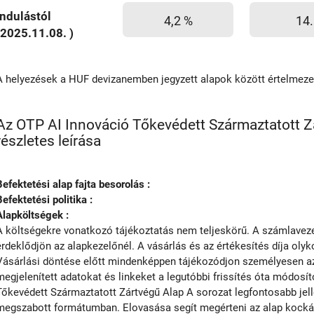
Indulástól
4,2 %
14.
(2025.11.08. )
A helyezések a HUF devizanemben jegyzett alapok között értelmez
Az OTP AI Innováció Tőkevédett Származtatott Z
részletes leírása
Befektetési alap fajta besorolás :
Befektetési politika :
Alapköltségek :
A költségekre vonatkozó tájékoztatás nem teljeskörű. A számlavezet
érdeklődjön az alapkezelőnél. A vásárlás és az értékesítés díja olyko
Vásárlási döntése előtt mindenképpen tájékozódjon személyesen az 
megjelenített adatokat és linkeket a legutóbbi frissítés óta módosít
Tőkevédett Származtatott Zártvégű Alap A sorozat legfontosabb jellem
megszabott formátumban. Elovasása segít megérteni az alap kockázat