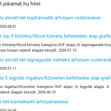
A jokamat.hu hírei
Az elmúlt hét legdrámaibb árfolyam csökkenései
2026.08.01
A top 5 Kötvény/Rövid kötvény befektetési alap grafi
A Kötvény/Rövid kötvény kategória HUF alapú, öt legmagasabb hoza
éves hozam adatok alapján készült. 2026.07.15
Az elmúlt hét legnagyobb mértékű árfolyam csökkené
2026.07.11
Az 5 legjobb Ingatlan/Közvetlen befektetési alap graf
Az Ingatlan/Közvetlen kategória HUF alapú, öt legjobb alapja. A
adatok alapján készült. 2026.06.10
A hét kiemelkedő árfolyamesései
2026.06.06