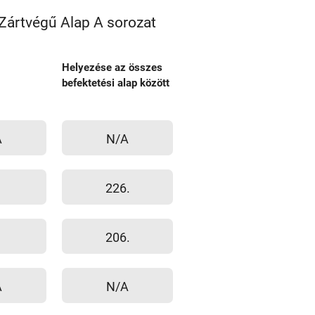
Zártvégű Alap A sorozat
Helyezése az összes
befektetési alap között
A
N/A
226.
206.
A
N/A