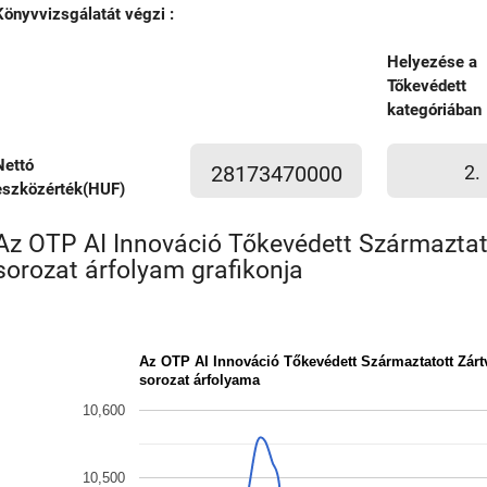
Könyvvizsgálatát végzi :
Helyezése a
Tőkevédett
kategóriában
Nettó
28173470000
2.
eszközérték(HUF)
Az OTP AI Innováció Tőkevédett Származtat
sorozat árfolyam grafikonja
Az OTP AI Innováció Tőkevédett Származtatott Zár
sorozat árfolyama
10,600
10,500