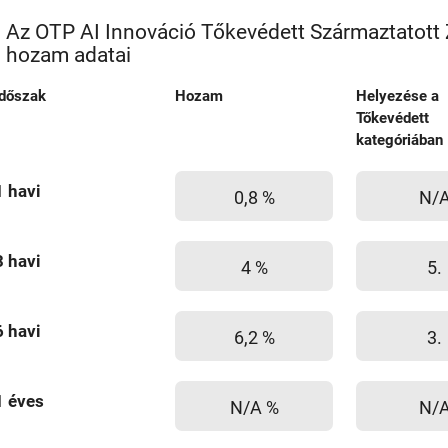
Az OTP AI Innováció Tőkevédett Származtatott 
hozam adatai
Időszak
Hozam
Helyezése a
Tőkevédett
kategóriában
1 havi
0,8 %
N/
3 havi
4 %
5.
6 havi
6,2 %
3.
1 éves
N/A %
N/