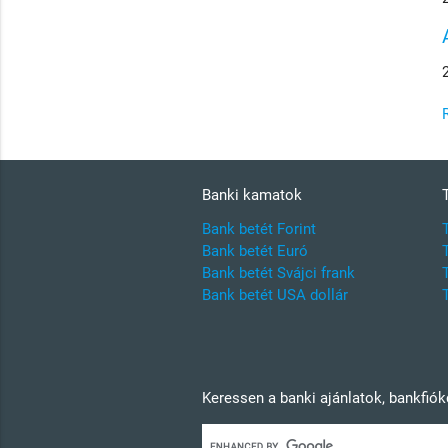
Banki kamatok
Bank betét Forint
Bank betét Euró
Bank betét Svájci frank
Bank betét USA dollár
Keressen a banki ajánlatok, bankfió