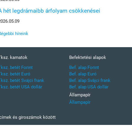
A hét legdrámaibb árfolyam csökkenései
2026.05.09
Régebbi híreink
Tksz. kamatok
Befektetési alapok
Tksz. betét Forint
Bef. alap Forint
Tksz. betét Euró
Bef. alap Euró
Tksz. betét Svájci frank
Bef. alap Svájci frank
Tksz. betét USA dollár
Bef. alap USA dollár
Állampapír
Állampapír
kcímek és giroszámok között