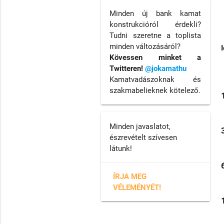
Minden új bank kamat
konstrukcióról érdekli?
Tudni szeretne a toplista
minden változásáról?
Kövessen minket a
Twitteren!
@jokamathu
Kamatvadászoknak és
szakmabelieknek kötelező.
Minden javaslatot,
észrevételt szívesen
látunk!
ÍRJA MEG
VÉLEMÉNYÉT!