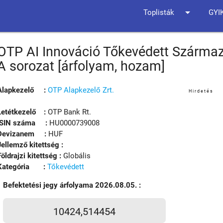
arrow_drop_down
Toplisták
GYI
OTP AI Innováció Tőkevédett Származ
A sorozat [árfolyam, hozam]
Alapkezelő :
OTP Alapkezelő Zrt.
Hirdetés
Letétkezelő :
OTP Bank Rt.
ISIN száma :
HU0000739008
Devizanem :
HUF
Jellemző kitettség :
Földrajzi kitettség :
Globális
Kategória :
Tőkevédett
Befektetési jegy árfolyama 2026.08.05. :
10424,514454