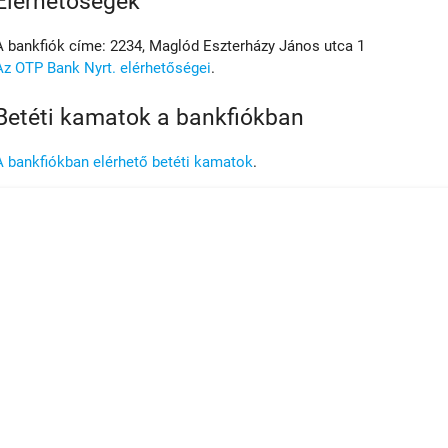
Elérhetőségek
A bankfiók címe: 2234, Maglód Eszterházy János utca 1
Az OTP Bank Nyrt. elérhetőségei
.
Betéti kamatok a bankfiókban
A bankfiókban elérhető betéti kamatok
.