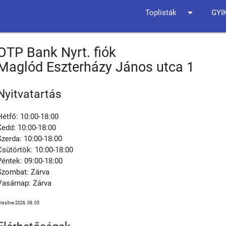
arrow_drop_down
Toplisták
GYI
OTP Bank Nyrt. fiók
Maglód Eszterházy János utca 1
Nyitvatartás
Hétfő: 10:00-18:00
Kedd: 10:00-18:00
Szerda: 10:00-18:00
Csütörtök: 10:00-18:00
Péntek: 09:00-18:00
Szombat: Zárva
Vasárnap: Zárva
rissítve:2026. 08. 05