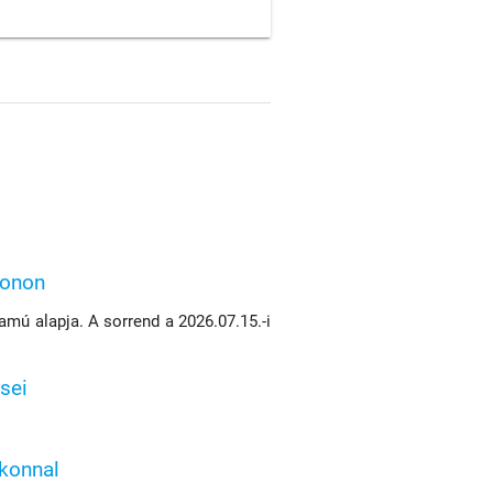
konon
mú alapja. A sorrend a 2026.07.15.-i
sei
ikonnal