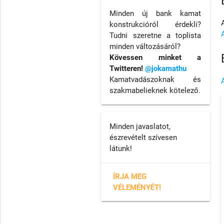
Minden új bank kamat
konstrukcióról érdekli?
Tudni szeretne a toplista
minden változásáról?
Kövessen minket a
Twitteren!
@jokamathu
Kamatvadászoknak és
szakmabelieknek kötelező.
Minden javaslatot,
észrevételt szívesen
látunk!
ÍRJA MEG
VÉLEMÉNYÉT!