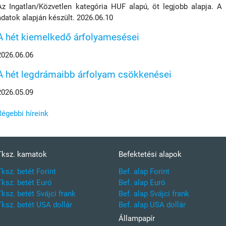
Az Ingatlan/Közvetlen kategória HUF alapú, öt legjobb alapja. A
adatok alapján készült. 2026.06.10
A hét kiemelkedő árfolyamesései
2026.06.06
A hét legdrámaibb árfolyam csökkenései
2026.05.09
Régebbi híreink
Tksz. kamatok
Befektetési alapok
Tksz. betét Forint
Bef. alap Forint
Tksz. betét Euró
Bef. alap Euró
Tksz. betét Svájci frank
Bef. alap Svájci frank
Tksz. betét USA dollár
Bef. alap USA dollár
Állampapír