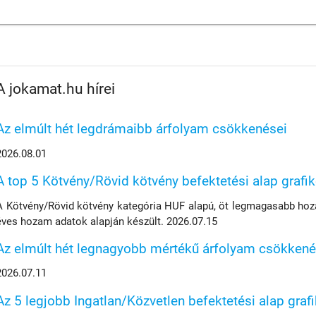
A jokamat.hu hírei
Az elmúlt hét legdrámaibb árfolyam csökkenései
2026.08.01
A top 5 Kötvény/Rövid kötvény befektetési alap grafi
A Kötvény/Rövid kötvény kategória HUF alapú, öt legmagasabb hoza
éves hozam adatok alapján készült. 2026.07.15
Az elmúlt hét legnagyobb mértékű árfolyam csökkené
2026.07.11
Az 5 legjobb Ingatlan/Közvetlen befektetési alap graf