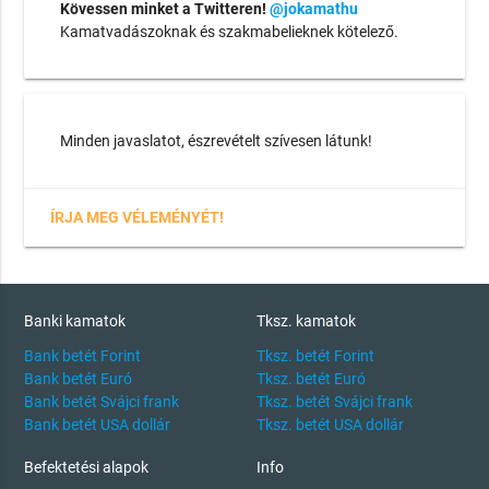
Kövessen minket a Twitteren!
@jokamathu
Kamatvadászoknak és szakmabelieknek kötelező.
Minden javaslatot, észrevételt szívesen látunk!
ÍRJA MEG VÉLEMÉNYÉT!
Banki kamatok
Tksz. kamatok
Bank betét Forint
Tksz. betét Forint
Bank betét Euró
Tksz. betét Euró
Bank betét Svájci frank
Tksz. betét Svájci frank
Bank betét USA dollár
Tksz. betét USA dollár
Befektetési alapok
Info