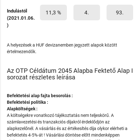
Indulástól
11,3 %
4.
93.
(2021.01.06.
)
A helyezések a HUF devizanemben jegyzett alapok között
értelmezendők.
Az OTP Céldátum 2045 Alapba Fektető Alap I
sorozat részletes leírása
Befektetési alap fajta besorolás :
Befektetési politika :
Alapköltségek :
A költségekre vonatkozó tájékoztatás nem teljeskörű. A
számlavezetési és tranzakciós díjakról érdeklődjön az
alapkezelőnél. A vásárlás és az értékesítés díja olykor elérheti a
befektetés 4-5%-át ! Vásárlási döntése előtt mindenképpen