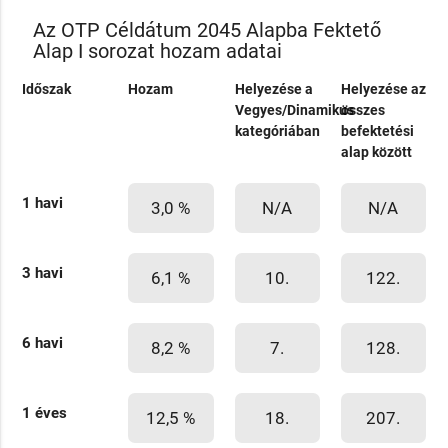
Az OTP Céldátum 2045 Alapba Fektető
Alap I sorozat hozam adatai
Időszak
Hozam
Helyezése a
Helyezése az
Vegyes/Dinamikus
összes
kategóriában
befektetési
alap között
1 havi
3,0 %
N/A
N/A
3 havi
6,1 %
10.
122.
6 havi
8,2 %
7.
128.
1 éves
12,5 %
18.
207.