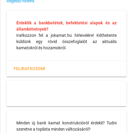
Régebbi híreink
Érdeklik a bankbetétek, befektetési alapok és az
államkötvények?
Iratkozzon fel a jokamat.hu hírlevelére! Kéthetente
küldünk egy rövid összefoglalót az aktuális
kamatokról és hozamokról.
FELIRATKOZOM!
Minden új bank kamat konstrukcióról érdekli? Tudni
szeretne a toplista minden változásáról?