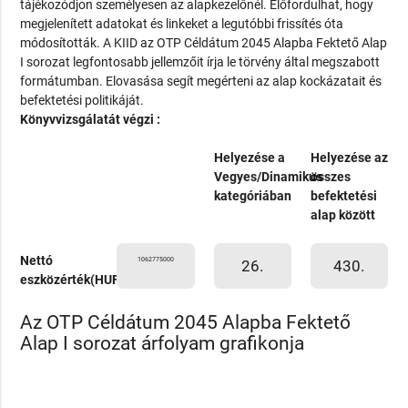
tájékozódjon személyesen az alapkezelőnél. Előfordulhat, hogy
megjelenített adatokat és linkeket a legutóbbi frissítés óta
módosították. A KIID az OTP Céldátum 2045 Alapba Fektető Alap
I sorozat legfontosabb jellemzőit írja le törvény által megszabott
formátumban. Elovasása segít megérteni az alap kockázatait és
befektetési politikáját.
Könyvvizsgálatát végzi :
Helyezése a
Helyezése az
Vegyes/Dinamikus
összes
kategóriában
befektetési
alap között
Nettó
1062775000
26.
430.
eszközérték(HUF)
Az OTP Céldátum 2045 Alapba Fektető
Alap I sorozat árfolyam grafikonja