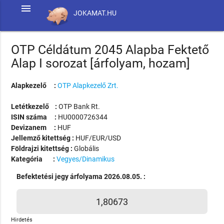
menu
JOKAMAT.HU
OTP Céldátum 2045 Alapba Fektető
Alap I sorozat [árfolyam, hozam]
Alapkezelő :
OTP Alapkezelő Zrt.
Letétkezelő :
OTP Bank Rt.
ISIN száma :
HU0000726344
Devizanem :
HUF
Jellemző kitettség :
HUF/EUR/USD
Földrajzi kitettség :
Globális
Kategória :
Vegyes/Dinamikus
Befektetési jegy árfolyama 2026.08.05. :
1,80673
Hirdetés