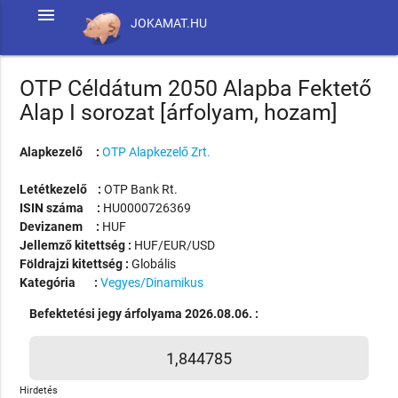
menu
JOKAMAT.HU
OTP Céldátum 2050 Alapba Fektető
Alap I sorozat [árfolyam, hozam]
Alapkezelő :
OTP Alapkezelő Zrt.
Letétkezelő :
OTP Bank Rt.
ISIN száma :
HU0000726369
Devizanem :
HUF
Jellemző kitettség :
HUF/EUR/USD
Földrajzi kitettség :
Globális
Kategória :
Vegyes/Dinamikus
Befektetési jegy árfolyama 2026.08.06. :
1,844785
Hirdetés