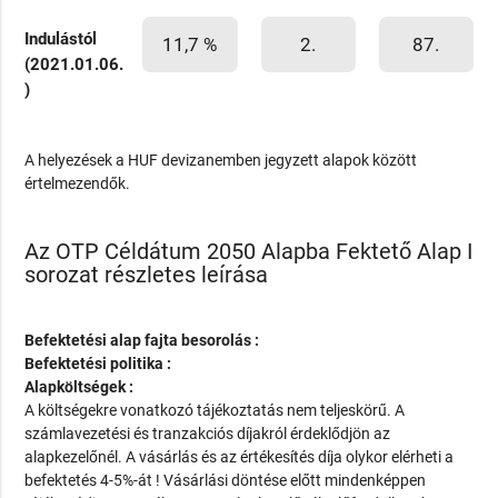
Indulástól
11,7 %
2.
87.
(2021.01.06.
)
A helyezések a HUF devizanemben jegyzett alapok között
értelmezendők.
Az OTP Céldátum 2050 Alapba Fektető Alap I
sorozat részletes leírása
Befektetési alap fajta besorolás :
Befektetési politika :
Alapköltségek :
A költségekre vonatkozó tájékoztatás nem teljeskörű. A
számlavezetési és tranzakciós díjakról érdeklődjön az
alapkezelőnél. A vásárlás és az értékesítés díja olykor elérheti a
befektetés 4-5%-át ! Vásárlási döntése előtt mindenképpen