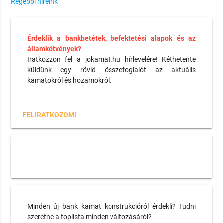
Régebbi híreink
Érdeklik a bankbetétek, befektetési alapok és az
államkötvények?
Iratkozzon fel a jokamat.hu hírlevelére! Kéthetente
küldünk egy rövid összefoglalót az aktuális
kamatokról és hozamokról.
FELIRATKOZOM!
Minden új bank kamat konstrukcióról érdekli? Tudni
szeretne a toplista minden változásáról?