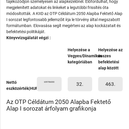
tájékozódjon személyesen az alapkezelőnél. Előfordulhat, hogy
megjelenített adatokat és linkeket a legutóbbi frissítés óta
módosították. A KIID az OTP Céldátum 2050 Alapba Fektető Alap
I sorozat legfontosabb jellemzőit írja le törvény által megszabott
formátumban. Elovasása segít megérteni az alap kockázatait és
befektetési politikáját.
Könyvvizsgálatát végzi :
Helyezése a
Helyezése az
Vegyes/Dinamikus
összes
kategóriában
befektetési
alap között
Nettó
659786000
32.
463.
eszközérték(HUF)
Az OTP Céldátum 2050 Alapba Fektető
Alap I sorozat árfolyam grafikonja