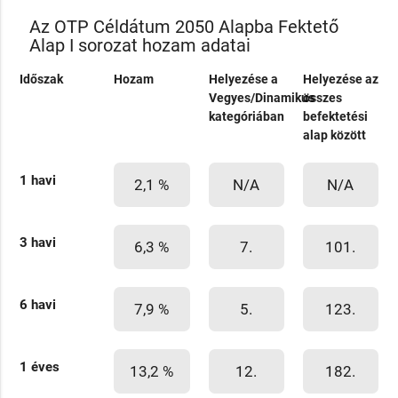
Az OTP Céldátum 2050 Alapba Fektető
Alap I sorozat hozam adatai
Időszak
Hozam
Helyezése a
Helyezése az
Vegyes/Dinamikus
összes
kategóriában
befektetési
alap között
1 havi
2,1 %
N/A
N/A
3 havi
6,3 %
7.
101.
6 havi
7,9 %
5.
123.
1 éves
13,2 %
12.
182.