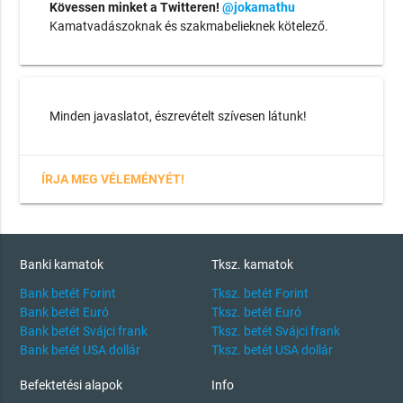
Kövessen minket a Twitteren!
@jokamathu
Kamatvadászoknak és szakmabelieknek kötelező.
Minden javaslatot, észrevételt szívesen látunk!
ÍRJA MEG VÉLEMÉNYÉT!
Banki kamatok
Tksz. kamatok
Bank betét Forint
Tksz. betét Forint
Bank betét Euró
Tksz. betét Euró
Bank betét Svájci frank
Tksz. betét Svájci frank
Bank betét USA dollár
Tksz. betét USA dollár
Befektetési alapok
Info