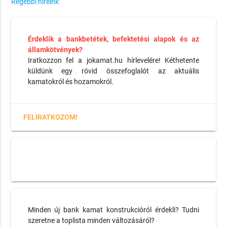
Régebbi híreink
Érdeklik a bankbetétek, befektetési alapok és az
államkötvények?
Iratkozzon fel a jokamat.hu hírlevelére! Kéthetente
küldünk egy rövid összefoglalót az aktuális
kamatokról és hozamokról.
FELIRATKOZOM!
Minden új bank kamat konstrukcióról érdekli? Tudni
szeretne a toplista minden változásáról?