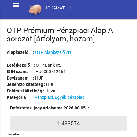
menu
JOKAMAT.HU
OTP Prémium Pénzpiaci Alap A
sorozat [árfolyam, hozam]
Alapkezelő :
OTP Alapkezelő Zrt.
Letétkezelő :
OTP Bank Rt.
ISIN száma :
HU0000712161
Devizanem :
HUF
Jellemző kitettség :
HUF
Földrajzi kitettség :
Hazai
Kategória :
Pénzpiaci/Egyéb pénzpiaci
Befektetési jegy árfolyama 2026.08.05. :
1,433574
Hirdetés