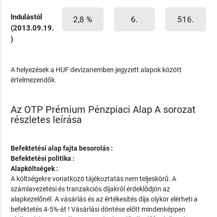
Indulástól
2,8 %
6.
516.
(2013.09.19.
)
A helyezések a HUF devizanemben jegyzett alapok között
értelmezendők.
Az OTP Prémium Pénzpiaci Alap A sorozat
részletes leírása
Befektetési alap fajta besorolás :
Befektetési politika :
Alapköltségek :
A költségekre vonatkozó tájékoztatás nem teljeskörű. A
számlavezetési és tranzakciós díjakról érdeklődjön az
alapkezelőnél. A vásárlás és az értékesítés díja olykor elérheti a
befektetés 4-5%-át ! Vásárlási döntése előtt mindenképpen