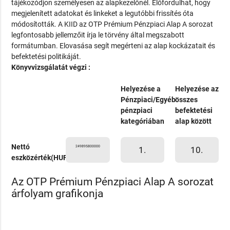
tájékozódjon személyesen az alapkezelőnél. Előfordulhat, hogy
megjelenített adatokat és linkeket a legutóbbi frissítés óta
módosították. A KIID az OTP Prémium Pénzpiaci Alap A sorozat
legfontosabb jellemzőit írja le törvény által megszabott
formátumban. Elovasása segít megérteni az alap kockázatait és
befektetési politikáját.
Könyvvizsgálatát végzi :
Helyezése a
Helyezése az
Pénzpiaci/Egyéb
összes
pénzpiaci
befektetési
kategóriában
alap között
Nettó
249895800000
1.
10.
eszközérték(HUF)
Az OTP Prémium Pénzpiaci Alap A sorozat
árfolyam grafikonja