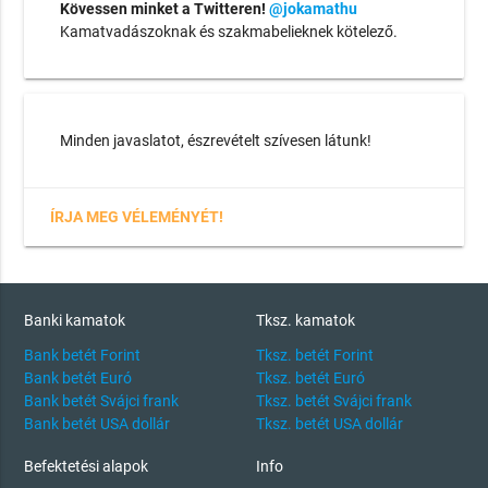
Kövessen minket a Twitteren!
@jokamathu
Kamatvadászoknak és szakmabelieknek kötelező.
Minden javaslatot, észrevételt szívesen látunk!
ÍRJA MEG VÉLEMÉNYÉT!
Banki kamatok
Tksz. kamatok
Bank betét Forint
Tksz. betét Forint
Bank betét Euró
Tksz. betét Euró
Bank betét Svájci frank
Tksz. betét Svájci frank
Bank betét USA dollár
Tksz. betét USA dollár
Befektetési alapok
Info