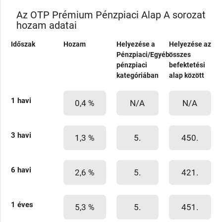
Az OTP Prémium Pénzpiaci Alap A sorozat
hozam adatai
Időszak
Hozam
Helyezése a
Helyezése az
Pénzpiaci/Egyéb
összes
pénzpiaci
befektetési
kategóriában
alap között
1 havi
0,4 %
N/A
N/A
3 havi
1,3 %
5.
450.
6 havi
2,6 %
5.
421.
1 éves
5,3 %
5.
451.