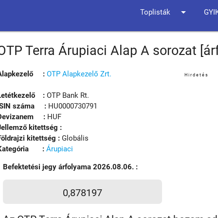
arrow_drop_down
Toplisták
GYI
OTP Terra Árupiaci Alap A sorozat [á
Alapkezelő :
OTP Alapkezelő Zrt.
Hirdetés
Letétkezelő :
OTP Bank Rt.
ISIN száma :
HU0000730791
Devizanem :
HUF
Jellemző kitettség :
Földrajzi kitettség :
Globális
Kategória :
Árupiaci
Befektetési jegy árfolyama 2026.08.06. :
0,878197