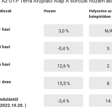
Az OTP Terra Árupiaci Alap A sorozat hozam ad
Időszak
Hozam
Helyezése az
kategóriában
1 havi
3,0 %
N/
3 havi
-0,4 %
3.
6 havi
12,6 %
2.
1 éves
15,5 %
8.
Indulástól
-3,4 %
14.
(2022.10.20. )