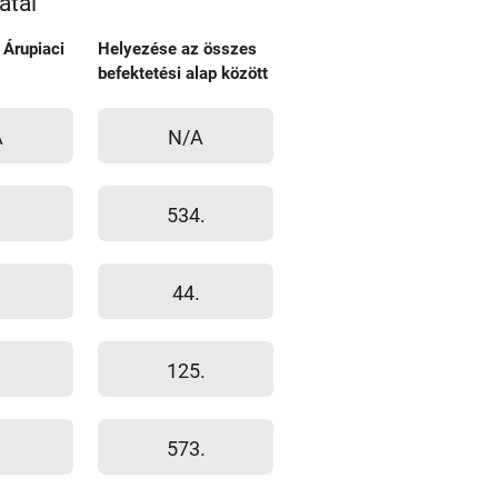
atai
 Árupiaci
Helyezése az összes
befektetési alap között
A
N/A
534.
44.
125.
573.