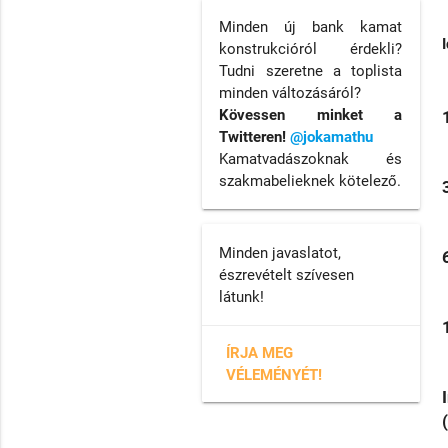
Minden új bank kamat
konstrukcióról érdekli?
Tudni szeretne a toplista
minden változásáról?
Kövessen minket a
Twitteren!
@jokamathu
Kamatvadászoknak és
szakmabelieknek kötelező.
Minden javaslatot,
észrevételt szívesen
látunk!
ÍRJA MEG
VÉLEMÉNYÉT!