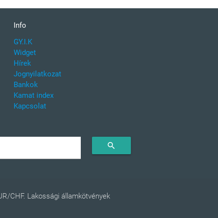
Info
GY.I.K
Widget
Hírek
Jognyilatkozat
Bankok
Kamat index
Kapcsolat
search
EUR/CHF. Lakossági államkötvények