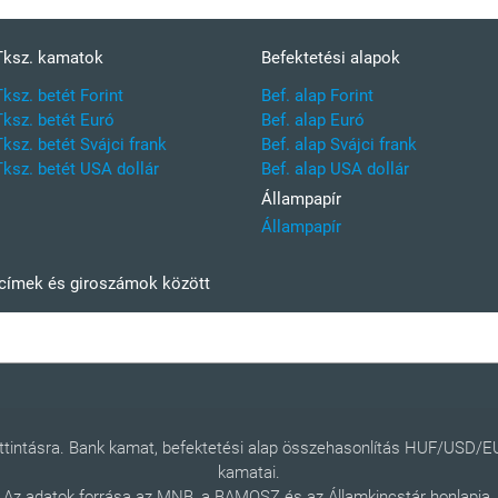
Tksz. kamatok
Befektetési alapok
Tksz. betét Forint
Bef. alap Forint
Tksz. betét Euró
Bef. alap Euró
Tksz. betét Svájci frank
Bef. alap Svájci frank
Tksz. betét USA dollár
Bef. alap USA dollár
Állampapír
Állampapír
kcímek és giroszámok között
kattintásra. Bank kamat, befektetési alap összehasonlítás HUF/USD/
kamatai.
Az adatok forrása az MNB, a BAMOSZ és az Államkincstár honlapja.