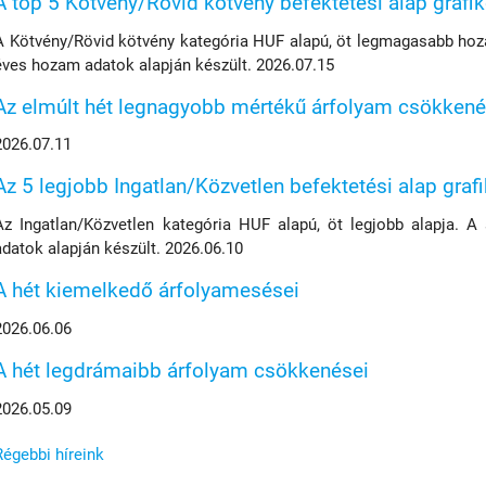
A top 5 Kötvény/Rövid kötvény befektetési alap grafi
A Kötvény/Rövid kötvény kategória HUF alapú, öt legmagasabb hoza
éves hozam adatok alapján készült. 2026.07.15
Az elmúlt hét legnagyobb mértékű árfolyam csökkené
2026.07.11
Az 5 legjobb Ingatlan/Közvetlen befektetési alap graf
Az Ingatlan/Közvetlen kategória HUF alapú, öt legjobb alapja. A
adatok alapján készült. 2026.06.10
A hét kiemelkedő árfolyamesései
2026.06.06
A hét legdrámaibb árfolyam csökkenései
2026.05.09
Régebbi híreink