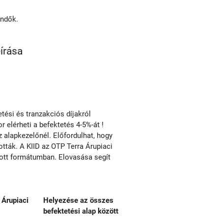
endők.
eírása
ési és tranzakciós díjakról
r elérheti a befektetés 4-5%-át !
alapkezelőnél. Előfordulhat, hogy
ották. A KIID az OTP Terra Árupiaci
abott formátumban. Elovasása segít
 Árupiaci
Helyezése az összes
befektetési alap között