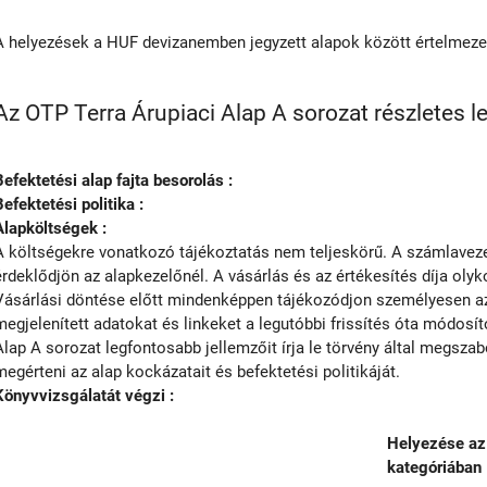
A helyezések a HUF devizanemben jegyzett alapok között értelmez
Az OTP Terra Árupiaci Alap A sorozat részletes l
Befektetési alap fajta besorolás :
Befektetési politika :
Alapköltségek :
A költségekre vonatkozó tájékoztatás nem teljeskörű. A számlavezet
érdeklődjön az alapkezelőnél. A vásárlás és az értékesítés díja olyko
Vásárlási döntése előtt mindenképpen tájékozódjon személyesen az 
megjelenített adatokat és linkeket a legutóbbi frissítés óta módosít
Alap A sorozat legfontosabb jellemzőit írja le törvény által megsz
megérteni az alap kockázatait és befektetési politikáját.
Könyvvizsgálatát végzi :
Helyezése az
kategóriában