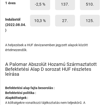
1 éves
-2,5 %
137.
510.
Indulástól
10,3 %
27.
125.
(2022.08.04.
)
A helyezések a HUF devizanemben jegyzett alapok között
értelmezendők.
A Palomar Abszolút Hozamú Származtatott
Befektetési Alap D sorozat HUF részletes
leírása
Befektetési alap fajta besorolás :
Befektetési politika :
Alapköltségek :
A költségekre vonatkozó tájékoztatás nem teljeskörű. A