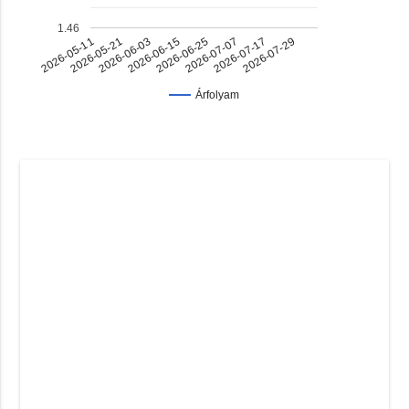
1.46
2026-07-17
2026-06-03
2026-06-25
2026-05-11
2026-07-29
2026-06-15
2026-07-07
2026-05-21
Árfolyam