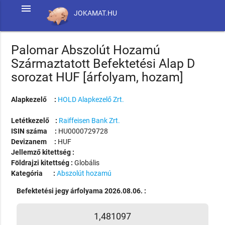
menu
JOKAMAT.HU
Palomar Abszolút Hozamú
Származtatott Befektetési Alap D
sorozat HUF [árfolyam, hozam]
Alapkezelő :
HOLD Alapkezelő Zrt.
Letétkezelő :
Raiffeisen Bank Zrt.
ISIN száma :
HU0000729728
Devizanem :
HUF
Jellemző kitettség :
Földrajzi kitettség :
Globális
Kategória :
Abszolút hozamú
Befektetési jegy árfolyama 2026.08.06. :
1,481097