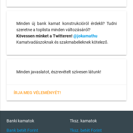
Minden új bank kamat konstrukcióról érdekli? Tudni
szeretne a toplista minden változásáról?
Kövessen minket a Twitteren!
@jokamathu
Kamatvadászoknak és szakmabelieknek kötelező.
Minden javaslatot, észrevételt szívesen látunk!
ÍRJA MEG VÉLEMÉNYÉT!
Banki kamatok
Tksz. kamatok
Bank betét Forint
Tksz. betét Forint