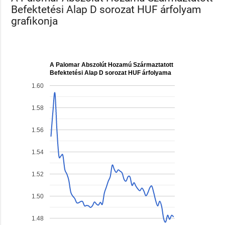
Befektetési Alap D sorozat HUF árfolyam
grafikonja
A Palomar Abszolút Hozamú Származtatott
Befektetési Alap D sorozat HUF árfolyama
1.60
1.58
1.56
1.54
1.52
1.50
1.48