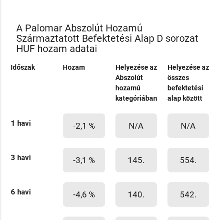
A Palomar Abszolút Hozamú
Származtatott Befektetési Alap D sorozat
HUF hozam adatai
Időszak
Hozam
Helyezése az
Helyezése az
Abszolút
összes
hozamú
befektetési
kategóriában
alap között
1 havi
-2,1 %
N/A
N/A
3 havi
-3,1 %
145.
554.
6 havi
-4,6 %
140.
542.