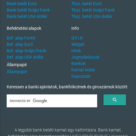
Bank betét Euró
Tksz. betét Euró
Bank betét Svájci frank
Tksz. betét Svájci frank
Bank betét USA dollár
Tksz. betét USA dollár
Befektetési alapok
Info
Bef. alap Forint
GY.I.K
Bef. alap Euró
Widget
Bef. alap Svájci frank
Hírek
Bef. alap USA dollár
Jognyilatkozat
Bankok
Állampapír
Kamat index
Állampapír
Kapcsolat
Keressen a banki ajánlatok, bankfiókcímek és giroszámok között
search
A legjobb bank betéti kamat egy kattintásra. Bank kamat,