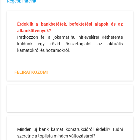
Régebbi híreink
Érdeklik a bankbetétek, befektetési alapok és az
államkötvények?
Iratkozzon fel a jokamat.hu hírlevelére! Kéthetente
küldünk egy rövid összefoglalót az aktuális
kamatokról és hozamokról.
FELIRATKOZOM!
Minden új bank kamat konstrukcióról érdekli? Tudni
szeretne a toplista minden változásáról?