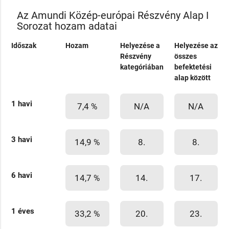
Az Amundi Közép-európai Részvény Alap I
Sorozat hozam adatai
Időszak
Hozam
Helyezése a
Helyezése az
Részvény
összes
kategóriában
befektetési
alap között
1 havi
7,4 %
N/A
N/A
3 havi
14,9 %
8.
8.
6 havi
14,7 %
14.
17.
1 éves
33,2 %
20.
23.