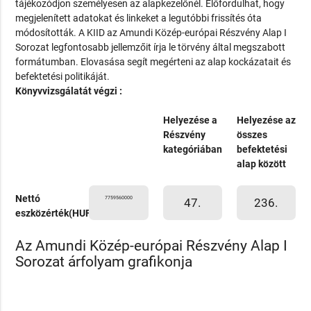
tájékozódjon személyesen az alapkezelőnél. Előfordulhat, hogy
megjelenített adatokat és linkeket a legutóbbi frissítés óta
módosították. A KIID az Amundi Közép-európai Részvény Alap I
Sorozat legfontosabb jellemzőit írja le törvény által megszabott
formátumban. Elovasása segít megérteni az alap kockázatait és
befektetési politikáját.
Könyvvizsgálatát végzi :
Helyezése a
Helyezése az
Részvény
összes
kategóriában
befektetési
alap között
Nettó
7759560000
47.
236.
eszközérték(HUF)
Az Amundi Közép-európai Részvény Alap I
Sorozat árfolyam grafikonja