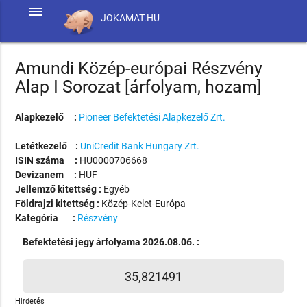
menu
JOKAMAT.HU
Amundi Közép-európai Részvény
Alap I Sorozat [árfolyam, hozam]
Alapkezelő :
Pioneer Befektetési Alapkezelő Zrt.
Letétkezelő :
UniCredit Bank Hungary Zrt.
ISIN száma :
HU0000706668
Devizanem :
HUF
Jellemző kitettség :
Egyéb
Földrajzi kitettség :
Közép-Kelet-Európa
Kategória :
Részvény
Befektetési jegy árfolyama 2026.08.06. :
35,821491
Hirdetés