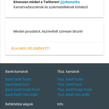
Kövessen minket a Twitteren!
@jokamathu
Kamatvadászoknak és szakmabelieknek kötelező.
Minden javaslatot, észrevételt szívesen látunk!
ÍRJA MEG VÉLEMÉNYÉT!
Banki kamatok
Tksz. kamatok
Bank betét Forint
Tksz. betét Forint
Bank betét Euró
Tksz. betét Euró
Bank betét Svájci frank
Tksz. betét Svájci frank
Bank betét USA dollár
Tksz. betét USA dollár
Befektetési alapok
Info