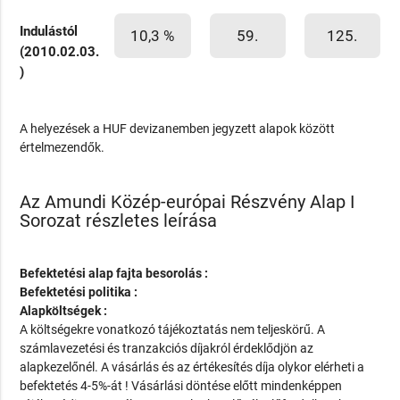
Indulástól
10,3 %
59.
125.
(2010.02.03.
)
A helyezések a HUF devizanemben jegyzett alapok között
értelmezendők.
Az Amundi Közép-európai Részvény Alap I
Sorozat részletes leírása
Befektetési alap fajta besorolás :
Befektetési politika :
Alapköltségek :
A költségekre vonatkozó tájékoztatás nem teljeskörű. A
számlavezetési és tranzakciós díjakról érdeklődjön az
alapkezelőnél. A vásárlás és az értékesítés díja olykor elérheti a
befektetés 4-5%-át ! Vásárlási döntése előtt mindenképpen