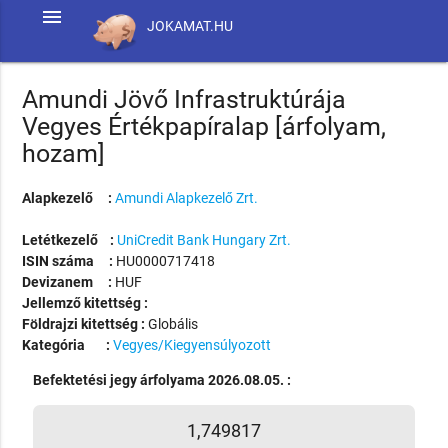
menu
JOKAMAT.HU
Amundi Jövő Infrastruktúrája
Vegyes Értékpapíralap [árfolyam,
hozam]
Alapkezelő :
Amundi Alapkezelő Zrt.
Letétkezelő :
UniCredit Bank Hungary Zrt.
ISIN száma :
HU0000717418
Devizanem :
HUF
Jellemző kitettség :
Földrajzi kitettség :
Globális
Kategória :
Vegyes/Kiegyensúlyozott
Befektetési jegy árfolyama 2026.08.05. :
1,749817