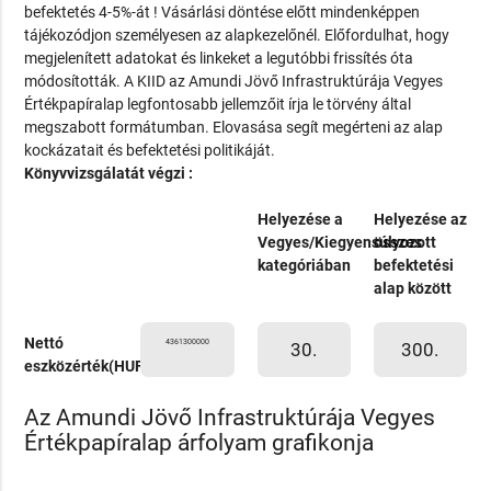
befektetés 4-5%-át ! Vásárlási döntése előtt mindenképpen
tájékozódjon személyesen az alapkezelőnél. Előfordulhat, hogy
megjelenített adatokat és linkeket a legutóbbi frissítés óta
módosították. A KIID az Amundi Jövő Infrastruktúrája Vegyes
Értékpapíralap legfontosabb jellemzőit írja le törvény által
megszabott formátumban. Elovasása segít megérteni az alap
kockázatait és befektetési politikáját.
Könyvvizsgálatát végzi :
Helyezése a
Helyezése az
Vegyes/Kiegyensúlyozott
összes
kategóriában
befektetési
alap között
Nettó
4361300000
30.
300.
eszközérték(HUF)
Az Amundi Jövő Infrastruktúrája Vegyes
Értékpapíralap árfolyam grafikonja