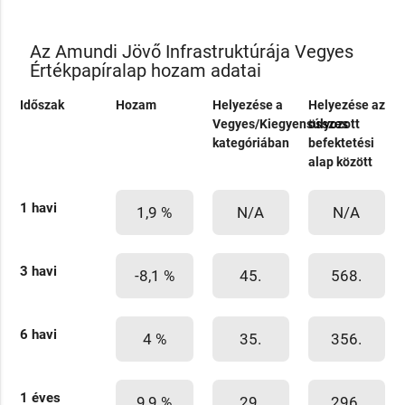
Az Amundi Jövő Infrastruktúrája Vegyes
Értékpapíralap hozam adatai
Időszak
Hozam
Helyezése a
Helyezése az
Vegyes/Kiegyensúlyozott
összes
kategóriában
befektetési
alap között
1 havi
1,9 %
N/A
N/A
3 havi
-8,1 %
45.
568.
6 havi
4 %
35.
356.
1 éves
9,9 %
29.
296.