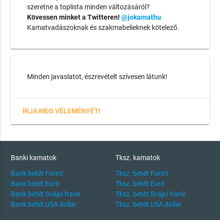
szeretne a toplista minden változásáról?
Kövessen minket a Twitteren!
@jokamathu
Kamatvadászoknak és szakmabelieknek kötelező.
Minden javaslatot, észrevételt szívesen látunk!
ÍRJA MEG VÉLEMÉNYÉT!
Banki kamatok
Tksz. kamatok
Bank betét Forint
Tksz. betét Forint
Bank betét Euró
Tksz. betét Euró
Bank betét Svájci frank
Tksz. betét Svájci frank
Bank betét USA dollár
Tksz. betét USA dollár