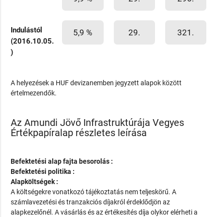
Indulástól
5,9 %
29.
321.
(2016.10.05.
)
A helyezések a HUF devizanemben jegyzett alapok között
értelmezendők.
Az Amundi Jövő Infrastruktúrája Vegyes
Értékpapíralap részletes leírása
Befektetési alap fajta besorolás :
Befektetési politika :
Alapköltségek :
A költségekre vonatkozó tájékoztatás nem teljeskörű. A
számlavezetési és tranzakciós díjakról érdeklődjön az
alapkezelőnél. A vásárlás és az értékesítés díja olykor elérheti a