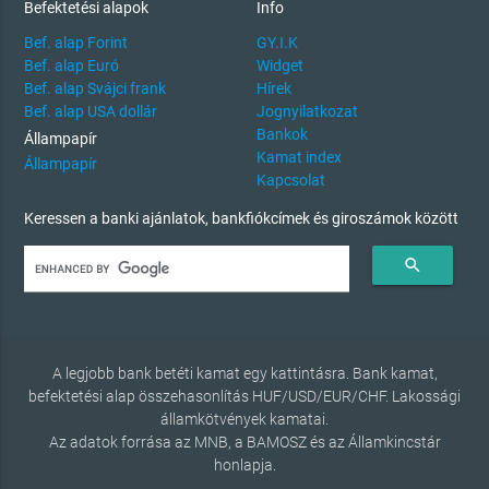
Befektetési alapok
Info
Bef. alap Forint
GY.I.K
Bef. alap Euró
Widget
Bef. alap Svájci frank
Hírek
Bef. alap USA dollár
Jognyilatkozat
Bankok
Állampapír
Kamat index
Állampapír
Kapcsolat
Keressen a banki ajánlatok, bankfiókcímek és giroszámok között
search
A legjobb bank betéti kamat egy kattintásra. Bank kamat,
befektetési alap összehasonlítás HUF/USD/EUR/CHF. Lakossági
államkötvények kamatai.
Az adatok forrása az MNB, a BAMOSZ és az Államkincstár
honlapja.