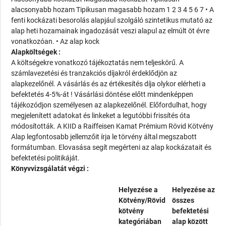
alacsonyabb hozam Tipikusan magasabb hozam 1 2 3 4 5 6 7 • A
fenti kockázati besorolás alapjául szolgáló szintetikus mutató az
alap heti hozamainak ingadozását veszi alapul az elmúlt öt évre
vonatkozóan. • Az alap kock
Alapköltségek :
A költségekre vonatkozó tájékoztatás nem teljeskörű. A
számlavezetési és tranzakciós díjakról érdeklődjön az
alapkezelőnél. A vásárlás és az értékesítés díja olykor elérheti a
befektetés 4-5%-át ! Vásárlási döntése előtt mindenképpen
tájékozódjon személyesen az alapkezelőnél. Előfordulhat, hogy
megjelenített adatokat és linkeket a legutóbbi frissítés óta
módosították. A KIID a Raiffeisen Kamat Prémium Rövid Kötvény
Alap legfontosabb jellemzőit írja le törvény által megszabott
formátumban. Elovasása segít megérteni az alap kockázatait és
befektetési politikáját.
Könyvvizsgálatát végzi :
Helyezése a
Helyezése az
Kötvény/Rövid
összes
kötvény
befektetési
kategóriában
alap között