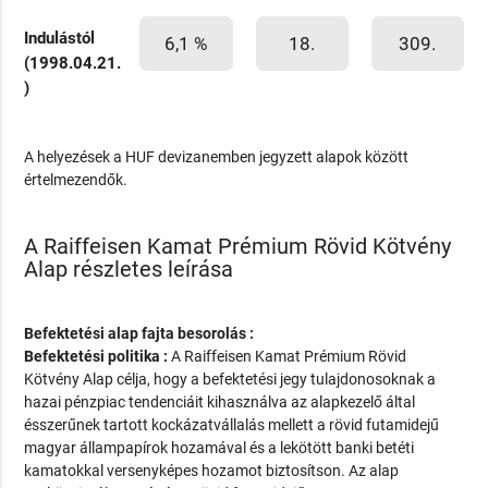
Indulástól
6,1 %
18.
309.
(1998.04.21.
)
A helyezések a HUF devizanemben jegyzett alapok között
értelmezendők.
A Raiffeisen Kamat Prémium Rövid Kötvény
Alap részletes leírása
Befektetési alap fajta besorolás :
Befektetési politika :
A Raiffeisen Kamat Prémium Rövid
Kötvény Alap célja, hogy a befektetési jegy tulajdonosoknak a
hazai pénzpiac tendenciáit kihasználva az alapkezelő által
ésszerűnek tartott kockázatvállalás mellett a rövid futamidejű
magyar állampapírok hozamával és a lekötött banki betéti
kamatokkal versenyképes hozamot biztosítson. Az alap