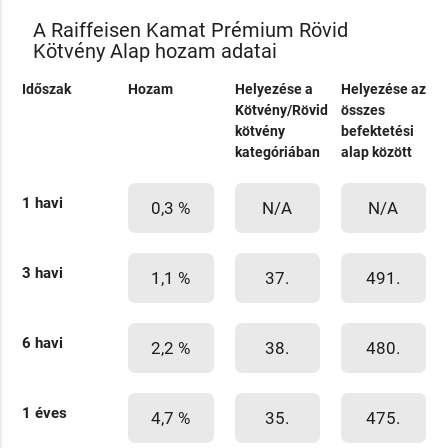
A Raiffeisen Kamat Prémium Rövid
Kötvény Alap hozam adatai
Időszak
Hozam
Helyezése a
Helyezése az
Kötvény/Rövid
összes
kötvény
befektetési
kategóriában
alap között
1 havi
0,3 %
N/A
N/A
3 havi
1,1 %
37.
491.
6 havi
2,2 %
38.
480.
1 éves
4,7 %
35.
475.