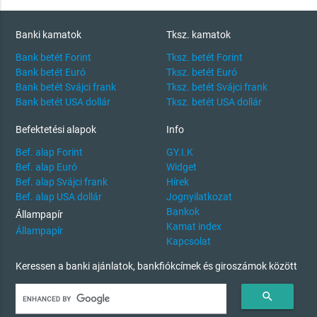
Banki kamatok
Tksz. kamatok
Bank betét Forint
Tksz. betét Forint
Bank betét Euró
Tksz. betét Euró
Bank betét Svájci frank
Tksz. betét Svájci frank
Bank betét USA dollár
Tksz. betét USA dollár
Befektetési alapok
Info
Bef. alap Forint
GY.I.K
Bef. alap Euró
Widget
Bef. alap Svájci frank
Hírek
Bef. alap USA dollár
Jognyilatkozat
Bankok
Állampapír
Kamat index
Állampapír
Kapcsolat
Keressen a banki ajánlatok, bankfiókcímek és giroszámok között
search