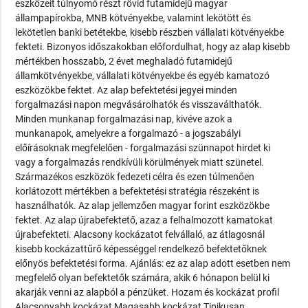
eszközeit túlnyomó részt rövid futamidejű magyar
állampapírokba, MNB kötvényekbe, valamint lekötött és
lekötetlen banki betétekbe, kisebb részben vállalati kötvényekbe
fekteti. Bizonyos időszakokban előfordulhat, hogy az alap kisebb
mértékben hosszabb, 2 évet meghaladó futamidejű
államkötvényekbe, vállalati kötvényekbe és egyéb kamatozó
eszközökbe fektet. Az alap befektetési jegyei minden
forgalmazási napon megvásárolhatók és visszaválthatók.
Minden munkanap forgalmazási nap, kivéve azok a
munkanapok, amelyekre a forgalmazó - a jogszabályi
előírásoknak megfelelően - forgalmazási szünnapot hirdet ki
vagy a forgalmazás rendkívüli körülmények miatt szünetel.
Származékos eszközök fedezeti célra és ezen túlmenően
korlátozott mértékben a befektetési stratégia részeként is
használhatók. Az alap jellemzően magyar forint eszközökbe
fektet. Az alap újrabefektető, azaz a felhalmozott kamatokat
újrabefekteti. Alacsony kockázatot felvállaló, az átlagosnál
kisebb kockázattűrő képességgel rendelkező befektetőknek
előnyös befektetési forma. Ajánlás: ez az alap adott esetben nem
megfelelő olyan befektetők számára, akik 6 hónapon belül ki
akarják venni az alapból a pénzüket. Hozam és kockázat profil
Alacsonyabb kockázat Magasabb kockázat Tipikusan