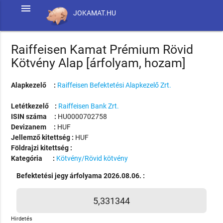
menu
JOKAMAT.HU
Raiffeisen Kamat Prémium Rövid
Kötvény Alap [árfolyam, hozam]
Alapkezelő :
Raiffeisen Befektetési Alapkezelő Zrt.
Letétkezelő :
Raiffeisen Bank Zrt.
ISIN száma :
HU0000702758
Devizanem :
HUF
Jellemző kitettség :
HUF
Földrajzi kitettség :
Kategória :
Kötvény/Rövid kötvény
Befektetési jegy árfolyama 2026.08.06. :
5,331344
Hirdetés