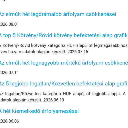
Az elmúlt hét legdrámaibb árfolyam csökkenései
2026.08.01
A top 5 Kötvény/Rövid kötvény befektetési alap grafi
A Kötvény/Rövid kötvény kategória HUF alapú, öt legmagasabb hoza
éves hozam adatok alapján készült. 2026.07.15
Az elmúlt hét legnagyobb mértékű árfolyam csökkené
2026.07.11
Az 5 legjobb Ingatlan/Közvetlen befektetési alap graf
Az Ingatlan/Közvetlen kategória HUF alapú, öt legjobb alapja. A
adatok alapján készült. 2026.06.10
A hét kiemelkedő árfolyamesései
2026.06.06