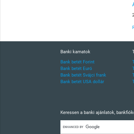
Banki kamatok
Bank betét Forint
Bank betét Euró
Bank betét Svájci frank
Bank betét USA dollár
Keressen a banki ajánlatok, bankfió