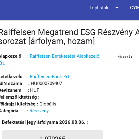
arrow_drop_down
Toplisták
GYI
Raiffeisen Megatrend ESG Részvény A
sorozat [árfolyam, hozam]
Alapkezelő :
Raiffeisen Befektetési Alapkezelő
Hirdetés
Zrt.
Letétkezelő :
Raiffeisen Bank Zrt.
ISIN száma :
HU0000709407
Devizanem :
HUF
Jellemző kitettség :
Földrajzi kitettség :
Globális
Kategória :
Részvény
Befektetési jegy árfolyama 2026.08.06. :
1,970265