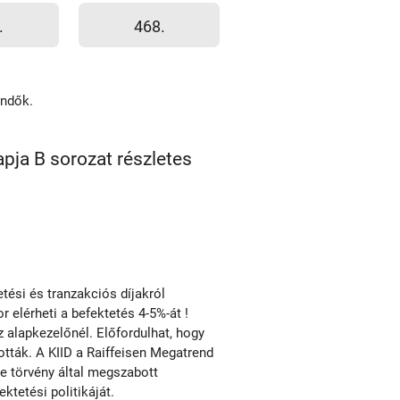
.
468.
endők.
pja B sorozat részletes
ési és tranzakciós díjakról
r elérheti a befektetés 4-5%-át !
alapkezelőnél. Előfordulhat, hogy
ották. A KIID a Raiffeisen Megatrend
le törvény által megszabott
tetési politikáját.