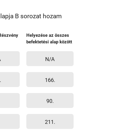
lapja B sorozat hozam
Részvény
Helyezése az összes
befektetési alap között
A
N/A
.
166.
90.
211.