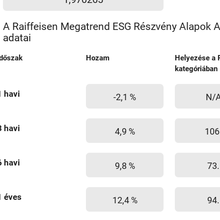
A Raiffeisen Megatrend ESG Részvény Alapok A
adatai
Időszak
Hozam
Helyezése a 
kategóriában
1 havi
-2,1 %
N/
3 havi
4,9 %
106
6 havi
9,8 %
73.
1 éves
12,4 %
94.