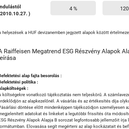
Indulástól
4 %
120
(2010.10.27. )
A helyezések a HUF devizanemben jegyzett alapok között értelmez
A Raiffeisen Megatrend ESG Részvény Alapok Ala
leírása
Befektetési alap fajta besorolás :
Befektetési politika :
Alapköltségek :
A költségekre vonatkozó tájékoztatás nem teljeskörű. A számlavezet
érdeklődjön az alapkezelőnél. A vásárlás és az értékesítés díja olyko
Vásárlási döntése előtt mindenképpen tájékozódjon személyesen az 
megjelenített adatokat és linkeket a legutóbbi frissítés óta módosít
ESG Részvény Alapok Alapja B sorozat legfontosabb jellemzőit írja 
formátumban. Elovasása segít megérteni az alap kockázatait és befek