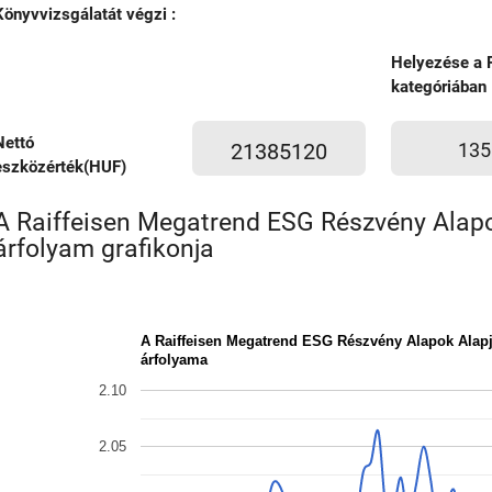
Könyvvizsgálatát végzi :
Helyezése a 
kategóriában
Nettó
21385120
135
eszközérték(HUF)
A Raiffeisen Megatrend ESG Részvény Alapo
árfolyam grafikonja
A Raiffeisen Megatrend ESG Részvény Alapok Alapj
árfolyama
2.10
2.05