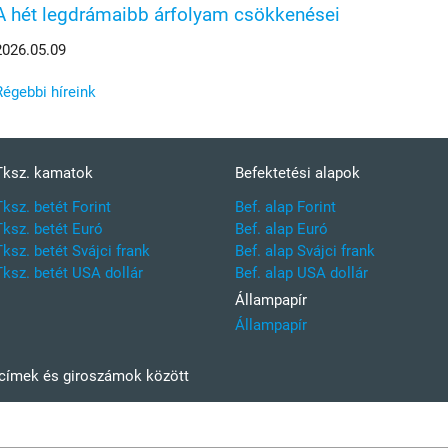
A hét legdrámaibb árfolyam csökkenései
2026.05.09
Régebbi híreink
Tksz. kamatok
Befektetési alapok
Tksz. betét Forint
Bef. alap Forint
Tksz. betét Euró
Bef. alap Euró
Tksz. betét Svájci frank
Bef. alap Svájci frank
Tksz. betét USA dollár
Bef. alap USA dollár
Állampapír
Állampapír
kcímek és giroszámok között