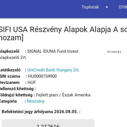
arrow_drop_down
Toplisták
GYI
SIFI USA Részvény Alapok Alapja A so
hozam]
Alapkezelő :
SIGNAL IDUNA Fund Invest
Hirdetés
Alapkezelő Zrt.
Letétkezelő :
UniCredit Bank Hungary Zrt.
ISIN száma :
HU0000734900
Devizanem :
HUF
Jellemző kitettség :
Földrajzi kitettség :
Fejlett piaci / Észak Amerika
Kategória :
Részvény
Befektetési jegy árfolyama 2026.08.05. :
1,217616