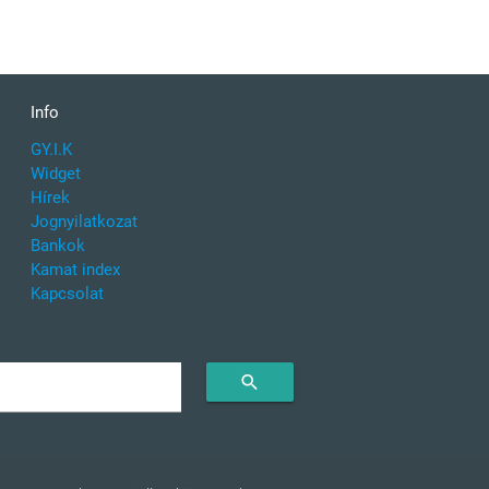
Info
GY.I.K
Widget
Hírek
Jognyilatkozat
Bankok
Kamat index
Kapcsolat
search