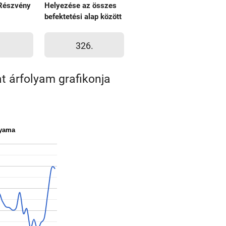
Részvény
Helyezése az összes
befektetési alap között
326.
t árfolyam grafikonja
lyama