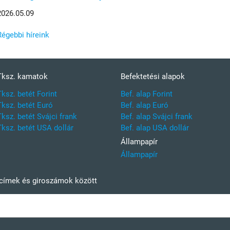
2026.05.09
Régebbi híreink
Tksz. kamatok
Befektetési alapok
Tksz. betét Forint
Bef. alap Forint
Tksz. betét Euró
Bef. alap Euró
Tksz. betét Svájci frank
Bef. alap Svájci frank
Tksz. betét USA dollár
Bef. alap USA dollár
Állampapír
Állampapír
kcímek és giroszámok között