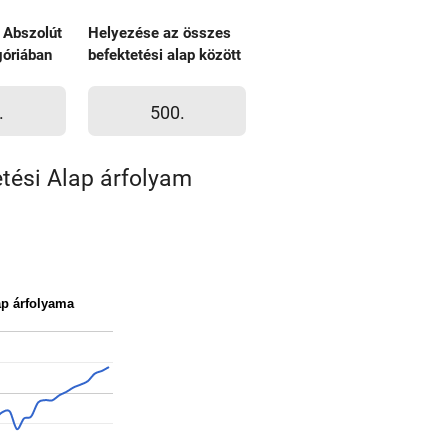
 Abszolút
Helyezése az összes
óriában
befektetési alap között
.
500.
tési Alap árfolyam
ap árfolyama