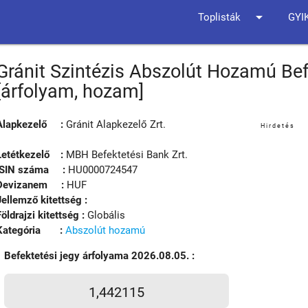
arrow_drop_down
Toplisták
GYI
Gránit Szintézis Abszolút Hozamú Bef
[árfolyam, hozam]
Alapkezelő :
Gránit Alapkezelő Zrt.
Hirdetés
Letétkezelő :
MBH Befektetési Bank Zrt.
ISIN száma :
HU0000724547
Devizanem :
HUF
Jellemző kitettség :
Földrajzi kitettség :
Globális
Kategória :
Abszolút hozamú
Befektetési jegy árfolyama 2026.08.05. :
1,442115