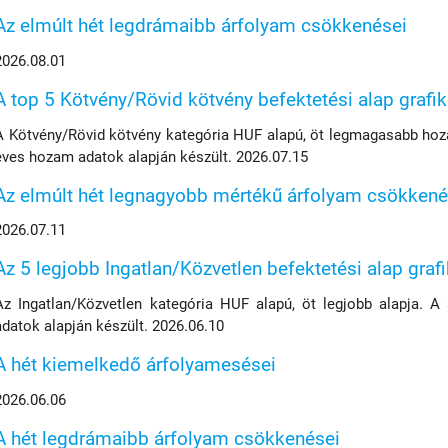
Az elmúlt hét legdrámaibb árfolyam csökkenései
2026.08.01
A top 5 Kötvény/Rövid kötvény befektetési alap grafi
A Kötvény/Rövid kötvény kategória HUF alapú, öt legmagasabb hoza
éves hozam adatok alapján készült. 2026.07.15
Az elmúlt hét legnagyobb mértékű árfolyam csökkené
2026.07.11
Az 5 legjobb Ingatlan/Közvetlen befektetési alap graf
Az Ingatlan/Közvetlen kategória HUF alapú, öt legjobb alapja. A
adatok alapján készült. 2026.06.10
A hét kiemelkedő árfolyamesései
2026.06.06
A hét legdrámaibb árfolyam csökkenései