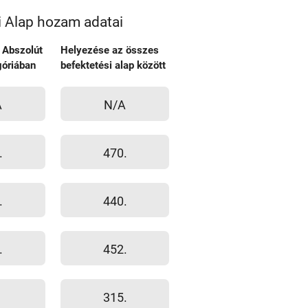
i Alap hozam adatai
 Abszolút
Helyezése az összes
óriában
befektetési alap között
A
N/A
.
470.
.
440.
.
452.
315.