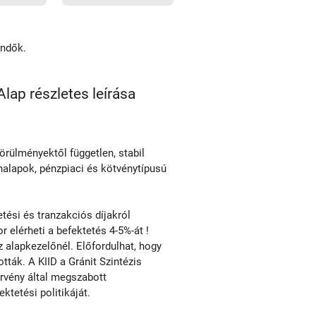
endők.
lap részletes leírása
örülményektől független, stabil
nalapok, pénzpiaci és kötvénytípusú
ési és tranzakciós díjakról
r elérheti a befektetés 4-5%-át !
alapkezelőnél. Előfordulhat, hogy
tták. A KIID a Gránit Szintézis
örvény által megszabott
tetési politikáját.