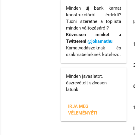
Minden új bank kamat
konstrukcióról érdekli?
Tudni szeretne a toplista
minden változásáról?
Kövessen minket a
Twitteren!
@jokamathu
Kamatvadászoknak és
szakmabelieknek kötelező.
Minden javaslatot,
észrevételt szívesen
látunk!
ÍRJA MEG
VÉLEMÉNYÉT!