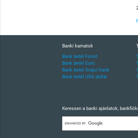
Banki kamatok
Bank betét Forint
Bank betét Euró
Bank betét Svájci frank
Bank betét USA dollár
Keressen a banki ajánlatok, bankfió