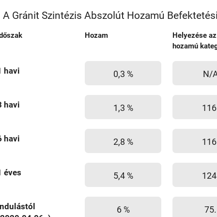
A Gránit Szintézis Abszolút Hozamú Befektetés
Időszak
Hozam
Helyezése az
hozamú kateg
1 havi
0,3 %
N/
3 havi
1,3 %
116
6 havi
2,8 %
116
1 éves
5,4 %
124
Indulástól
6 %
75.