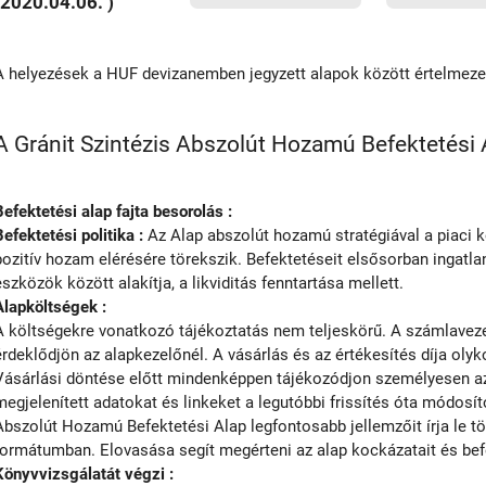
(2020.04.06. )
A helyezések a HUF devizanemben jegyzett alapok között értelmez
A Gránit Szintézis Abszolút Hozamú Befektetési A
Befektetési alap fajta besorolás :
Befektetési politika :
Az Alap abszolút hozamú stratégiával a piaci k
pozitív hozam elérésére törekszik. Befektetéseit elsősorban ingatla
eszközök között alakítja, a likviditás fenntartása mellett.
Alapköltségek :
A költségekre vonatkozó tájékoztatás nem teljeskörű. A számlavezet
érdeklődjön az alapkezelőnél. A vásárlás és az értékesítés díja olyko
Vásárlási döntése előtt mindenképpen tájékozódjon személyesen az 
megjelenített adatokat és linkeket a legutóbbi frissítés óta módosíto
Abszolút Hozamú Befektetési Alap legfontosabb jellemzőit írja le t
formátumban. Elovasása segít megérteni az alap kockázatait és befek
Könyvvizsgálatát végzi :