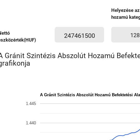
Helyezése az
hozamú kateg
Nettó
247461500
128
eszközérték(HUF)
A Gránit Szintézis Abszolút Hozamú Befekte
grafikonja
A Gránit Szintézis Abszolút Hozamú Befektetési Al
1.445
1.440