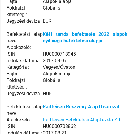
Fajta :
Alapok alapja
Földrajzi
Globális
kitettség :
Jegyzési deviza :
EUR
Befektetési alap
K&H tartós befektetés 2022 alapok
neve:
nyiltvégű befektetési alapja
Alapkezelő:
ISIN :
HU0000718945
Indulás dátuma :
2017.09.07.
Kategória :
Vegyes/Óvatos
Fajta :
Alapok alapja
Földrajzi
Globális
kitettség :
Jegyzési deviza :
HUF
Befektetési alap
Raiffeisen Részvény Alap B sorozat
neve:
Alapkezelő:
Raiffeisen Befektetési Alapkezelő Zrt.
ISIN :
HU0000708862
Indulás dátuma :
2017.08.21.