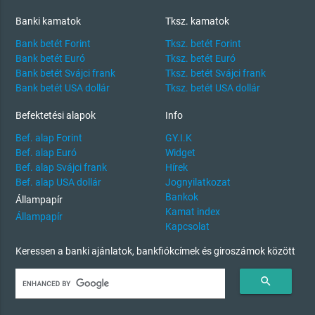
Banki kamatok
Tksz. kamatok
Bank betét Forint
Tksz. betét Forint
Bank betét Euró
Tksz. betét Euró
Bank betét Svájci frank
Tksz. betét Svájci frank
Bank betét USA dollár
Tksz. betét USA dollár
Befektetési alapok
Info
Bef. alap Forint
GY.I.K
Bef. alap Euró
Widget
Bef. alap Svájci frank
Hírek
Bef. alap USA dollár
Jognyilatkozat
Bankok
Állampapír
Kamat index
Állampapír
Kapcsolat
Keressen a banki ajánlatok, bankfiókcímek és giroszámok között
search