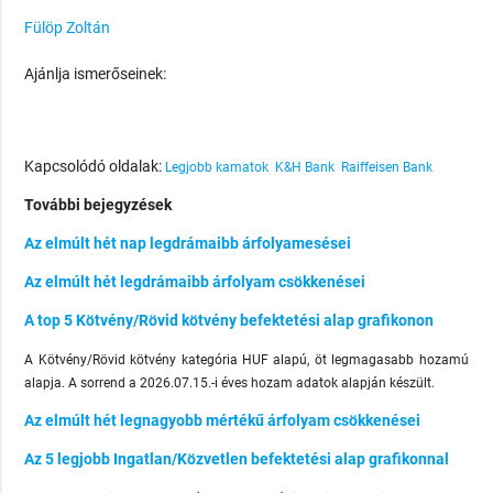
Fülöp Zoltán
Ajánlja ismerőseinek:
Kapcsolódó oldalak:
Legjobb kamatok
K&H Bank
Raiffeisen Bank
További bejegyzések
Az elmúlt hét nap legdrámaibb árfolyamesései
Az elmúlt hét legdrámaibb árfolyam csökkenései
A top 5 Kötvény/Rövid kötvény befektetési alap grafikonon
A Kötvény/Rövid kötvény kategória HUF alapú, öt legmagasabb hozamú
alapja. A sorrend a 2026.07.15.-i éves hozam adatok alapján készült.
Az elmúlt hét legnagyobb mértékű árfolyam csökkenései
Az 5 legjobb Ingatlan/Közvetlen befektetési alap grafikonnal