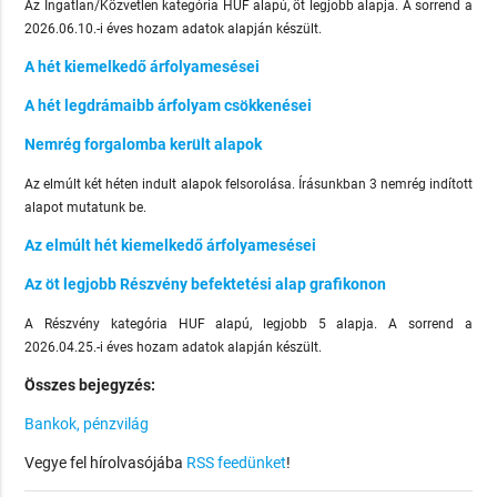
Az Ingatlan/Közvetlen kategória HUF alapú, öt legjobb alapja. A sorrend a
2026.06.10.-i éves hozam adatok alapján készült.
A hét kiemelkedő árfolyamesései
A hét legdrámaibb árfolyam csökkenései
Nemrég forgalomba került alapok
Az elmúlt két héten indult alapok felsorolása. Írásunkban 3 nemrég indított
alapot mutatunk be.
Az elmúlt hét kiemelkedő árfolyamesései
Az öt legjobb Részvény befektetési alap grafikonon
A Részvény kategória HUF alapú, legjobb 5 alapja. A sorrend a
2026.04.25.-i éves hozam adatok alapján készült.
Összes bejegyzés:
Bankok, pénzvilág
Vegye fel hírolvasójába
RSS feedünket
!