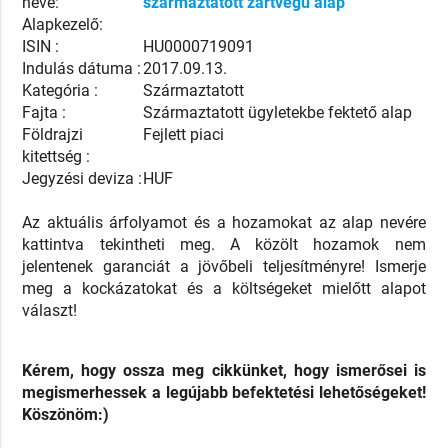
neve:
származtatott zártvégű alap
Alapkezelő:
ISIN :
HU0000719091
Indulás dátuma :
2017.09.13.
Kategória :
Származtatott
Fajta :
Származtatott ügyletekbe fektető alap
Földrajzi
Fejlett piaci
kitettség :
Jegyzési deviza :
HUF
Az aktuális árfolyamot és a hozamokat az alap nevére
kattintva tekintheti meg. A közölt hozamok nem
jelentenek garanciát a jövőbeli teljesítményre! Ismerje
meg a kockázatokat és a költségeket mielőtt alapot
választ!
Kérem, hogy ossza meg cikkünket, hogy ismerősei is
megismerhessek a legújabb befektetési lehetőségeket!
Köszönöm:)