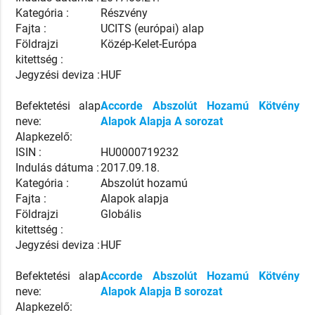
Kategória :
Részvény
Fajta :
UCITS (európai) alap
Földrajzi
Közép-Kelet-Európa
kitettség :
Jegyzési deviza :
HUF
Befektetési alap
Accorde Abszolút Hozamú Kötvény
neve:
Alapok Alapja A sorozat
Alapkezelő:
ISIN :
HU0000719232
Indulás dátuma :
2017.09.18.
Kategória :
Abszolút hozamú
Fajta :
Alapok alapja
Földrajzi
Globális
kitettség :
Jegyzési deviza :
HUF
Befektetési alap
Accorde Abszolút Hozamú Kötvény
neve:
Alapok Alapja B sorozat
Alapkezelő: