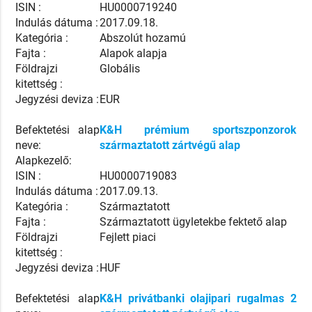
ISIN :
HU0000719240
Indulás dátuma :
2017.09.18.
Kategória :
Abszolút hozamú
Fajta :
Alapok alapja
Földrajzi
Globális
kitettség :
Jegyzési deviza :
EUR
Befektetési alap
K&H prémium sportszponzorok
neve:
származtatott zártvégű alap
Alapkezelő:
ISIN :
HU0000719083
Indulás dátuma :
2017.09.13.
Kategória :
Származtatott
Fajta :
Származtatott ügyletekbe fektető alap
Földrajzi
Fejlett piaci
kitettség :
Jegyzési deviza :
HUF
Befektetési alap
K&H privátbanki olajipari rugalmas 2