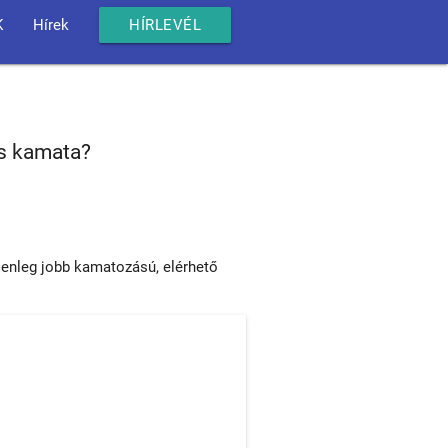
K
Hírek
HÍRLEVÉL
is kamata?
lenleg jobb kamatozású, elérhető