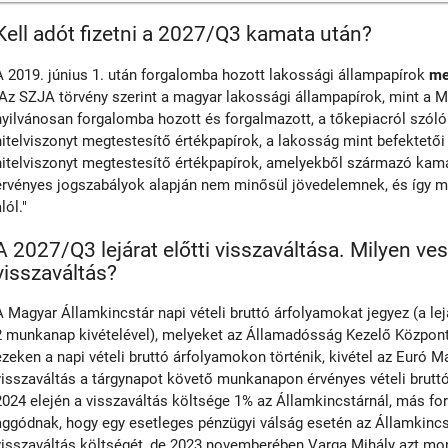
Kell adót fizetni a 2027/Q3 kamata után?
A 2019. június 1. után forgalomba hozott lakossági állampapírok
me
"Az SZJA törvény szerint a magyar lakossági állampapírok, mint a M
nyilvánosan forgalomba hozott és forgalmazott, a tőkepiacról szóló 
hitelviszonyt megtestesítő értékpapírok, a lakosság mint befektető
hitelviszonyt megtestesítő értékpapírok, amelyekből származó kama
érvényes jogszabályok alapján nem minősül jövedelemnek, és így 
lól."
A 2027/Q3 lejárat előtti visszaváltása. Milyen ve
visszaváltás?
A Magyar Államkincstár napi vételi bruttó árfolyamokat jegyez (a le
2 munkanap kivételével), melyeket az Államadósság Kezelő Központ 
ezeken a napi vételi bruttó árfolyamokon történik, kivétel az Euró M
visszaváltás a tárgynapot követő munkanapon érvényes vételi bruttó
2024 elején a visszaváltás költsége 1% az Államkincstárnál, más fo
aggódnak, hogy egy esetleges pénzügyi válság esetén az Államkinc
visszaváltás költségét, de 2023 novemberében Varga Mihály azt mon