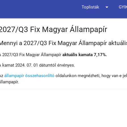
arrow_drop_down
Toplisták
GYI
2027/Q3 Fix Magyar Állampapír
Mennyi a 2027/Q3 Fix Magyar Állampapír aktuál
A 2027/Q3 Fix Magyar Állampapír
aktuális kamata 7,17%.
A kamat 2024. 07. 01 dátumtól érvényes.
Az
állampapír összehasonlító
oldalunkon megnézheti, hogy van e je
állampapír.