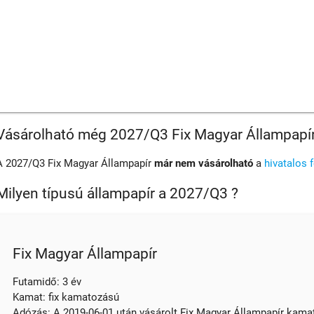
Vásárolható még 2027/Q3 Fix Magyar Állampapí
A 2027/Q3 Fix Magyar Állampapír
már nem vásárolható
a
hivatalos 
Milyen típusú állampapír a 2027/Q3 ?
Fix Magyar Állampapír
Futamidő: 3 év
Kamat: fix kamatozású
Adózás: A 2019-06-01 után vásárolt Fix Magyar Állampapír kamata