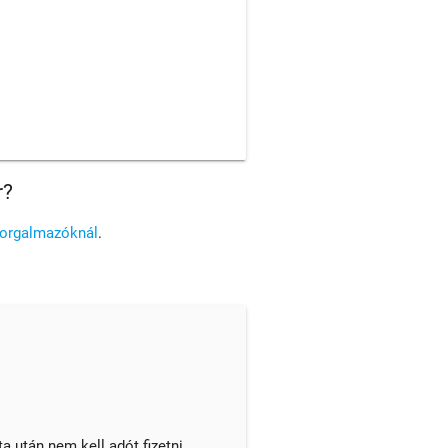
r?
forgalmazóknál
.
 után nem kell adót fizetni.