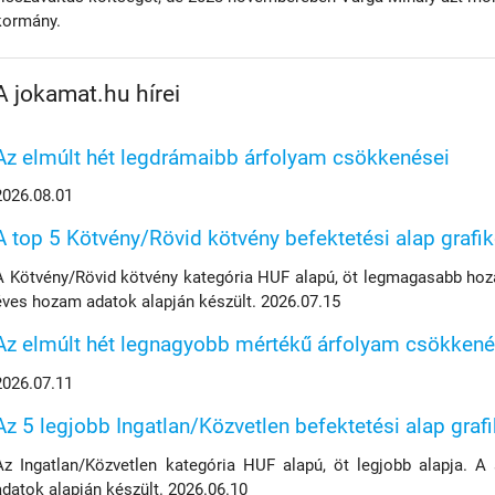
kormány.
A jokamat.hu hírei
Az elmúlt hét legdrámaibb árfolyam csökkenései
2026.08.01
A top 5 Kötvény/Rövid kötvény befektetési alap grafi
A Kötvény/Rövid kötvény kategória HUF alapú, öt legmagasabb hoza
éves hozam adatok alapján készült. 2026.07.15
Az elmúlt hét legnagyobb mértékű árfolyam csökkené
2026.07.11
Az 5 legjobb Ingatlan/Közvetlen befektetési alap graf
Az Ingatlan/Közvetlen kategória HUF alapú, öt legjobb alapja. A
adatok alapján készült. 2026.06.10