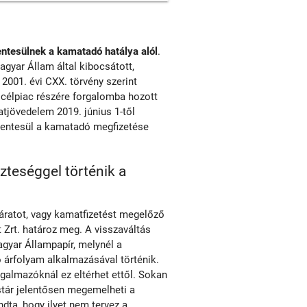
ntesülnek a kamatadó hatálya alól
.
agyar Állam által kibocsátott,
2001. évi CXX. törvény szerint
i célpiac részére forgalomba hozott
tjövedelem 2019. június 1-től
mentesül a kamatadó megfizetése
szteséggel történik a
járatot, vagy kamatfizetést megelőző
Zrt. határoz meg. A visszaváltás
agyar Állampapír, melynél a
 árfolyam alkalmazásával történik.
rgalmazóknál ez eltérhet ettől. Sokan
stár jelentősen megemelheti a
dta, hogy ilyet nem tervez a