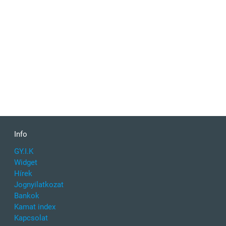
Info
GY.I.K
Widget
Hírek
Jognyilatkozat
Bankok
Kamat index
Kapcsolat