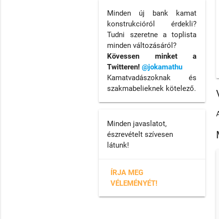
Minden új bank kamat
konstrukcióról érdekli?
Tudni szeretne a toplista
minden változásáról?
Kövessen minket a
Twitteren!
@jokamathu
Kamatvadászoknak és
szakmabelieknek kötelező.
Minden javaslatot,
észrevételt szívesen
látunk!
ÍRJA MEG
VÉLEMÉNYÉT!