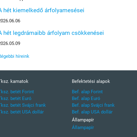
A hét kiemelkedő árfolyamesései
2026.06.06
A hét legdrámaibb árfolyam csökkenései
2026.05.09
Régebbi híreink
Tksz. kamatok
Befektetési alapok
Tksz. betét Forint
Bef. alap Forint
Tksz. betét Euró
Bef. alap Euró
Tksz. betét Svájci frank
Bef. alap Svájci frank
Tksz. betét USA dollár
Bef. alap USA dollár
Állampapír
Állampapír