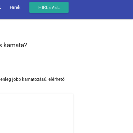
K
Hírek
HÍRLEVÉL
is kamata?
lenleg jobb kamatozású, elérhető