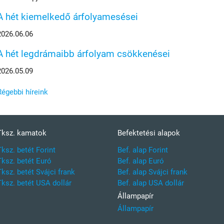
A hét kiemelkedő árfolyamesései
2026.06.06
A hét legdrámaibb árfolyam csökkenései
2026.05.09
Régebbi híreink
Tksz. kamatok
Befektetési alapok
Tksz. betét Forint
Bef. alap Forint
Tksz. betét Euró
Bef. alap Euró
Tksz. betét Svájci frank
Bef. alap Svájci frank
Tksz. betét USA dollár
Bef. alap USA dollár
Állampapír
Állampapír