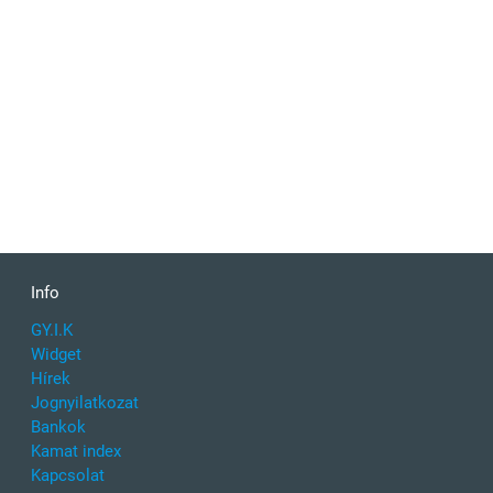
Info
GY.I.K
Widget
Hírek
Jognyilatkozat
Bankok
Kamat index
Kapcsolat