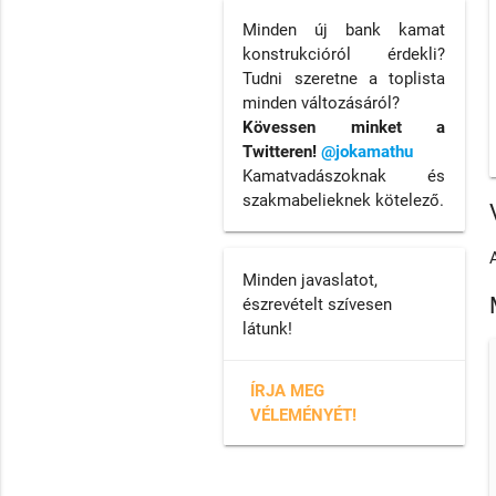
Minden új bank kamat
konstrukcióról érdekli?
Tudni szeretne a toplista
minden változásáról?
Kövessen minket a
Twitteren!
@jokamathu
Kamatvadászoknak és
szakmabelieknek kötelező.
Minden javaslatot,
észrevételt szívesen
látunk!
ÍRJA MEG
VÉLEMÉNYÉT!