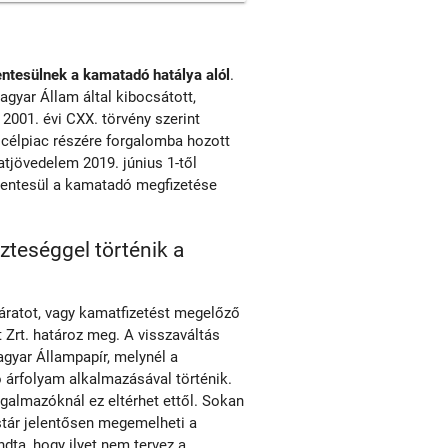
ntesülnek a kamatadó hatálya alól
.
agyar Állam által kibocsátott,
2001. évi CXX. törvény szerint
i célpiac részére forgalomba hozott
tjövedelem 2019. június 1-től
mentesül a kamatadó megfizetése
szteséggel történik a
járatot, vagy kamatfizetést megelőző
Zrt. határoz meg. A visszaváltás
agyar Állampapír, melynél a
 árfolyam alkalmazásával történik.
rgalmazóknál ez eltérhet ettől. Sokan
stár jelentősen megemelheti a
dta, hogy ilyet nem tervez a