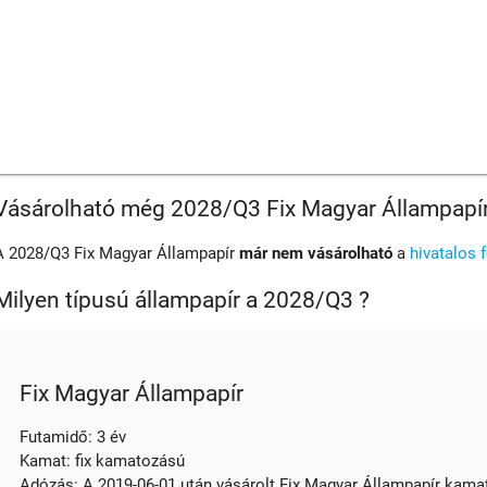
Vásárolható még 2028/Q3 Fix Magyar Állampapí
A 2028/Q3 Fix Magyar Állampapír
már nem vásárolható
a
hivatalos 
Milyen típusú állampapír a 2028/Q3 ?
Fix Magyar Állampapír
Futamidő: 3 év
Kamat: fix kamatozású
Adózás: A 2019-06-01 után vásárolt Fix Magyar Állampapír kamata