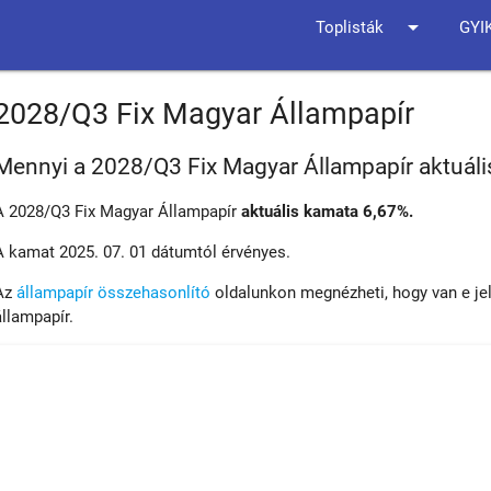
arrow_drop_down
Toplisták
GYI
2028/Q3 Fix Magyar Állampapír
Mennyi a 2028/Q3 Fix Magyar Állampapír aktuál
A 2028/Q3 Fix Magyar Állampapír
aktuális kamata 6,67%.
A kamat 2025. 07. 01 dátumtól érvényes.
Az
állampapír összehasonlító
oldalunkon megnézheti, hogy van e je
állampapír.