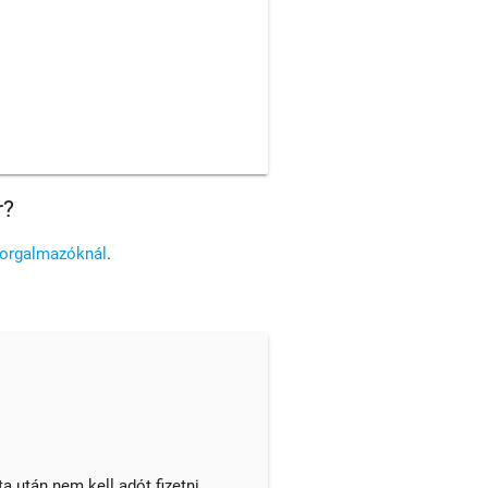
r?
forgalmazóknál
.
 után nem kell adót fizetni.