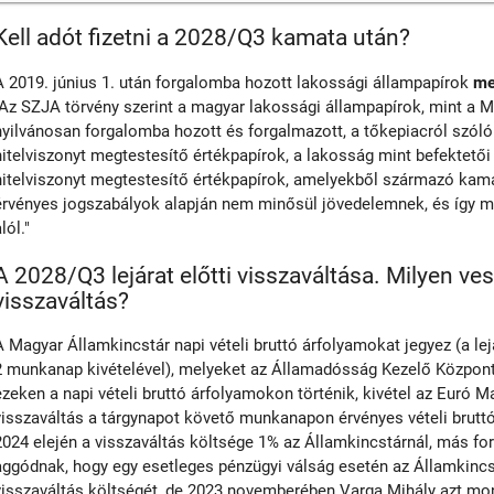
Kell adót fizetni a 2028/Q3 kamata után?
A 2019. június 1. után forgalomba hozott lakossági állampapírok
me
"Az SZJA törvény szerint a magyar lakossági állampapírok, mint a M
nyilvánosan forgalomba hozott és forgalmazott, a tőkepiacról szóló 
hitelviszonyt megtestesítő értékpapírok, a lakosság mint befektető
hitelviszonyt megtestesítő értékpapírok, amelyekből származó kama
érvényes jogszabályok alapján nem minősül jövedelemnek, és így 
lól."
A 2028/Q3 lejárat előtti visszaváltása. Milyen ve
visszaváltás?
A Magyar Államkincstár napi vételi bruttó árfolyamokat jegyez (a le
2 munkanap kivételével), melyeket az Államadósság Kezelő Központ 
ezeken a napi vételi bruttó árfolyamokon történik, kivétel az Euró M
visszaváltás a tárgynapot követő munkanapon érvényes vételi bruttó
2024 elején a visszaváltás költsége 1% az Államkincstárnál, más fo
aggódnak, hogy egy esetleges pénzügyi válság esetén az Államkinc
visszaváltás költségét, de 2023 novemberében Varga Mihály azt mon