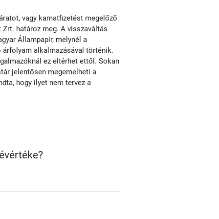
járatot, vagy kamatfizetést megelőző
Zrt. határoz meg. A visszaváltás
agyar Állampapír, melynél a
 árfolyam alkalmazásával történik.
rgalmazóknál ez eltérhet ettől. Sokan
stár jelentősen megemelheti a
dta, hogy ilyet nem tervez a
évértéke?