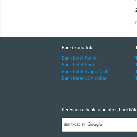
Banki kamatok
Bank betét Forint
Bank betét Euró
Bank betét Svájci frank
Bank betét USA dollár
Keressen a banki ajánlatok, bankfió