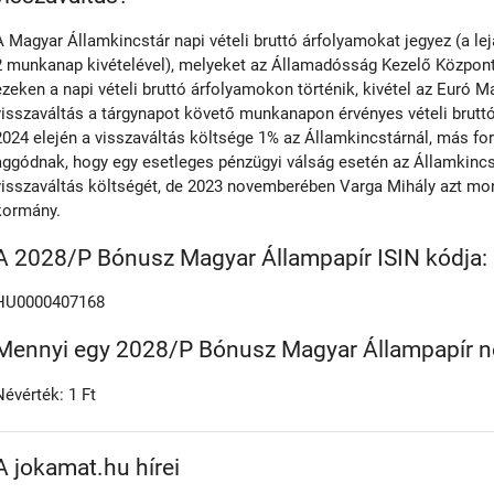
A Magyar Államkincstár napi vételi bruttó árfolyamokat jegyez (a le
2 munkanap kivételével), melyeket az Államadósság Kezelő Központ 
ezeken a napi vételi bruttó árfolyamokon történik, kivétel az Euró M
visszaváltás a tárgynapot követő munkanapon érvényes vételi bruttó
2024 elején a visszaváltás költsége 1% az Államkincstárnál, más fo
aggódnak, hogy egy esetleges pénzügyi válság esetén az Államkinc
visszaváltás költségét, de 2023 novemberében Varga Mihály azt mon
kormány.
A 2028/P Bónusz Magyar Állampapír ISIN kódja:
HU0000407168
Mennyi egy 2028/P Bónusz Magyar Állampapír n
Névérték: 1 Ft
A jokamat.hu hírei