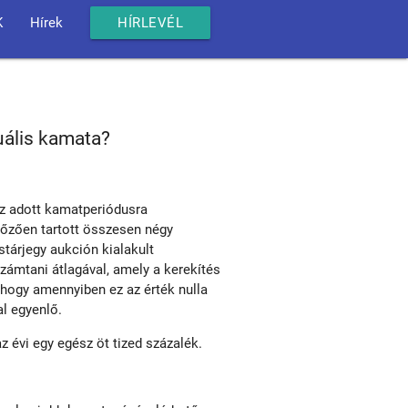
K
Hírek
HÍRLEVÉL
uális kamata?
z adott kamatperiódusra
őzően tartott összesen négy
tárjegy aukción kialakult
ámtani átlagával, amely a kerekítés
, hogy amennyiben ez az érték nulla
al egyenlő.
évi egy egész öt tized százalék.