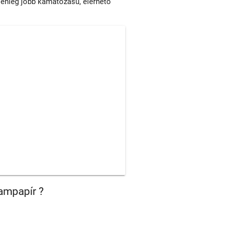
lenleg jobb kamatozású, elérhető
ampapír ?