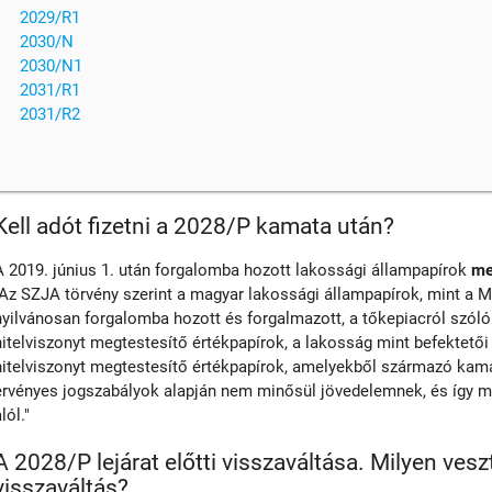
2029/R1
2030/N
2030/N1
2031/R1
2031/R2
Kell adót fizetni a 2028/P kamata után?
A 2019. június 1. után forgalomba hozott lakossági állampapírok
me
"Az SZJA törvény szerint a magyar lakossági állampapírok, mint a M
nyilvánosan forgalomba hozott és forgalmazott, a tőkepiacról szóló 
hitelviszonyt megtestesítő értékpapírok, a lakosság mint befektető
hitelviszonyt megtestesítő értékpapírok, amelyekből származó kama
érvényes jogszabályok alapján nem minősül jövedelemnek, és így 
lól."
A 2028/P lejárat előtti visszaváltása. Milyen vesz
visszaváltás?