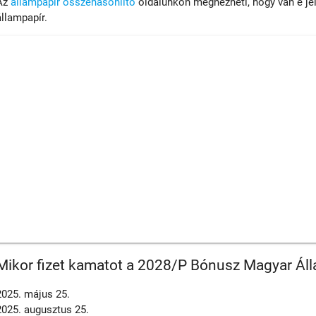
Az
állampapír összehasonlító
oldalunkon megnézheti, hogy van e je
állampapír.
Mikor fizet kamatot a 2028/P Bónusz Magyar Áll
2025. május 25.
2025. augusztus 25.