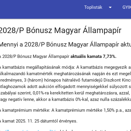
arrow_drop_down
Toplisták
GYI
2028/P Bónusz Magyar Állampapír
Mennyi a 2028/P Bónusz Magyar Állampapír akt
A 2028/P Bónusz Magyar Állampapír
aktuális kamata 7,73%.
A kamatbázis megállapításának módja: A kamatbázis megegyezik a
alkalmazandó kamatmérték meghatározásának napján és ezt megel
eredményes, 3 (három) hónapos hátralévő futamidejű Diszkont Kincs
átlaghozamok adott aukción elfogadott mennyiségekkel súlyozott sz
szabályai szerint, 0,01%-ra kerekítetten kerül meghatározásra, azzal
vagy negatív lenne, akkor a kamatbázis 0%-kal, azaz nulla százalékk
A kamatprémium mértéke: A kamatprémium mértéke 1,50% p.a., azaz 
A kamat 2025. 11. 25 dátumtól érvényes.