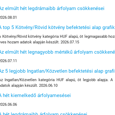
Az elmúlt hét legdrámaibb árfolyam csökkenései
2026.08.01
A top 5 Kötvény/Rövid kötvény befektetési alap grafi
A Kötvény/Rövid kötvény kategória HUF alapú, öt legmagasabb hoza
éves hozam adatok alapján készült. 2026.07.15
Az elmúlt hét legnagyobb mértékű árfolyam csökkené
2026.07.11
Az 5 legjobb Ingatlan/Közvetlen befektetési alap graf
Az Ingatlan/Közvetlen kategória HUF alapú, öt legjobb alapja. A
adatok alapján készült. 2026.06.10
A hét kiemelkedő árfolyamesései
2026.06.06
A hét legdrámaibb árfolyam csökkenései