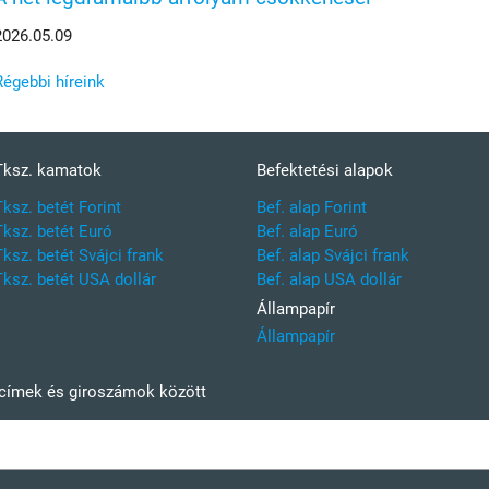
2026.05.09
Régebbi híreink
Tksz. kamatok
Befektetési alapok
Tksz. betét Forint
Bef. alap Forint
Tksz. betét Euró
Bef. alap Euró
Tksz. betét Svájci frank
Bef. alap Svájci frank
Tksz. betét USA dollár
Bef. alap USA dollár
Állampapír
Állampapír
kcímek és giroszámok között