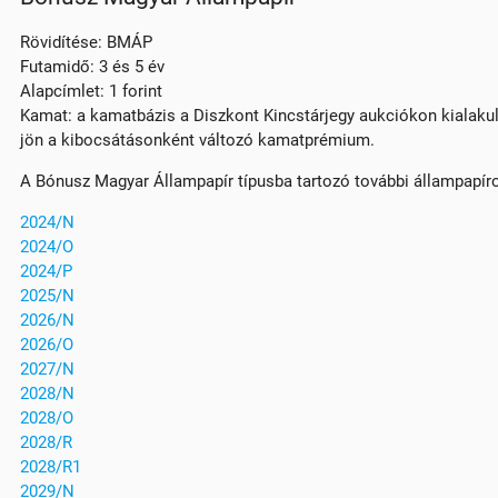
Rövidítése: BMÁP
Futamidő: 3 és 5 év
Alapcímlet: 1 forint
Kamat: a kamatbázis a Diszkont Kincstárjegy aukciókon kialakul
jön a kibocsátásonként változó kamatprémium.
A Bónusz Magyar Állampapír típusba tartozó további állampapír
2024/N
2024/O
2024/P
2025/N
2026/N
2026/O
2027/N
2028/N
2028/O
2028/R
2028/R1
2029/N