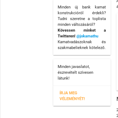
Minden új bank kamat
konstrukcióról érdekli?
Tudni szeretne a toplista
minden változásáról?
Kövessen minket a
Twitteren!
@jokamathu
Kamatvadászoknak és
szakmabelieknek kötelező.
Minden javaslatot,
észrevételt szívesen
látunk!
ÍRJA MEG
VÉLEMÉNYÉT!