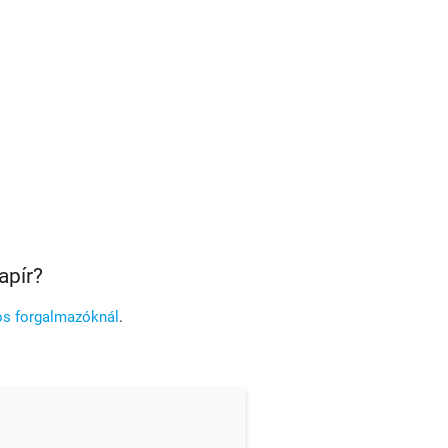
apír?
os forgalmazóknál
.