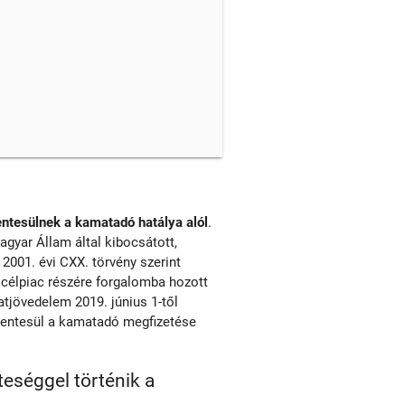
ntesülnek a kamatadó hatálya alól
.
agyar Állam által kibocsátott,
2001. évi CXX. törvény szerint
i célpiac részére forgalomba hozott
tjövedelem 2019. június 1-től
mentesül a kamatadó megfizetése
teséggel történik a