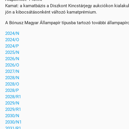
Kamat: a kamatbázis a Diszkont Kincstárjegy aukciókon kialakul
jön a kibocsátásonként változó kamatprémium.
A Bónusz Magyar Állampapír típusba tartozó további állampapír
2024/N
2024/O
2024/P
2025/N
2026/N
2026/O
2027/N
2028/N
2028/O
2028/P
2028/R1
2029/N
2029/R1
2030/N
2030/N1
2031/R1