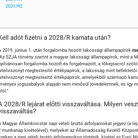
2031/R2
Kell adót fizetni a 2028/R kamata után?
A 2019. június 1. után forgalomba hozott lakossági állampapírok
me
"Az SZJA törvény szerint a magyar lakossági állampapírok, mint a M
nyilvánosan forgalomba hozott és forgalmazott, a tőkepiacról szóló 
hitelviszonyt megtestesítő értékpapírok, a lakosság mint befektető
hitelviszonyt megtestesítő értékpapírok, amelyekből származó kama
érvényes jogszabályok alapján nem minősül jövedelemnek, és így 
lól."
A 2028/R lejárat előtti visszaváltása. Milyen vesz
visszaváltás?
A Magyar Államkincstár napi vételi bruttó árfolyamokat jegyez (a le
2 munkanap kivételével), melyeket az Államadósság Kezelő Központ 
ezeken a napi vételi bruttó árfolyamokon történik, kivétel az Euró M