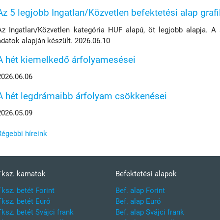
Az 5 legjobb Ingatlan/Közvetlen befektetési alap graf
Az Ingatlan/Közvetlen kategória HUF alapú, öt legjobb alapja. A
adatok alapján készült. 2026.06.10
A hét kiemelkedő árfolyamesései
2026.06.06
A hét legdrámaibb árfolyam csökkenései
2026.05.09
Régebbi híreink
Tksz. kamatok
Befektetési alapok
Tksz. betét Forint
Bef. alap Forint
Tksz. betét Euró
Bef. alap Euró
Tksz. betét Svájci frank
Bef. alap Svájci frank