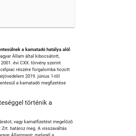
ntesülnek a kamatadó hatálya alól
.
agyar Állam által kibocsátott,
2001. évi CXX. törvény szerint
i célpiac részére forgalomba hozott
tjövedelem 2019. június 1-től
mentesül a kamatadó megfizetése
teséggel történik a
járatot, vagy kamatfizetést megelőző
Zrt. határoz meg. A visszaváltás
agyar Állampapír, melynél a