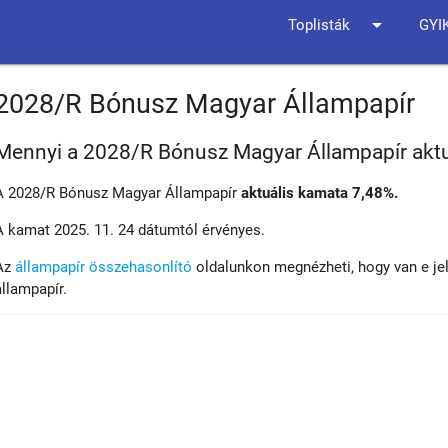
arrow_drop_down
Toplisták
GYI
2028/R Bónusz Magyar Állampapír
Mennyi a 2028/R Bónusz Magyar Állampapír akt
A 2028/R Bónusz Magyar Állampapír
aktuális kamata 7,48%.
A kamat 2025. 11. 24 dátumtól érvényes.
Az
állampapír összehasonlító
oldalunkon megnézheti, hogy van e je
állampapír.