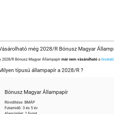
Vásárolható még 2028/R Bónusz Magyar Államp
A 2028/R Bónusz Magyar Állampapír
már nem vásárolható
a
hivatal
Milyen típusú állampapír a 2028/R ?
Bónusz Magyar Állampapír
Rövidítése: BMÁP
Futamidő: 3 és 5 év
Alapcímlet: 1 forint