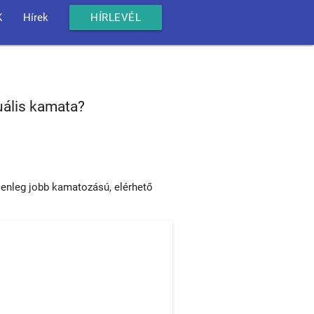
K
Hírek
HÍRLEVÉL
uális kamata?
lenleg jobb kamatozású, elérhető