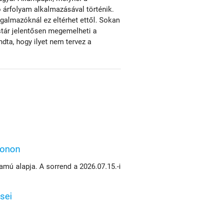
 árfolyam alkalmazásával történik.
rgalmazóknál ez eltérhet ettől. Sokan
stár jelentősen megemelheti a
dta, hogy ilyet nem tervez a
konon
mú alapja. A sorrend a 2026.07.15.-i
sei