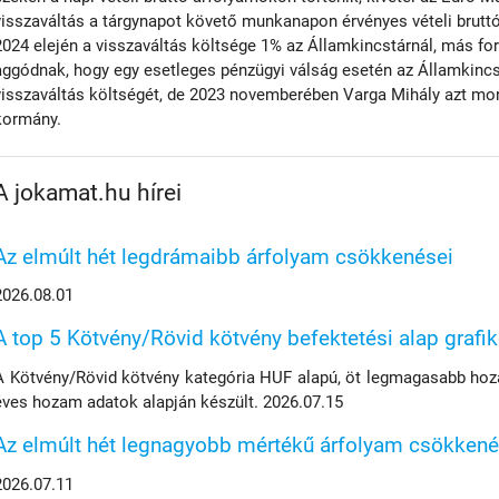
visszaváltás a tárgynapot követő munkanapon érvényes vételi bruttó
2024 elején a visszaváltás költsége 1% az Államkincstárnál, más fo
aggódnak, hogy egy esetleges pénzügyi válság esetén az Államkinc
visszaváltás költségét, de 2023 novemberében Varga Mihály azt mon
kormány.
A jokamat.hu hírei
Az elmúlt hét legdrámaibb árfolyam csökkenései
2026.08.01
A top 5 Kötvény/Rövid kötvény befektetési alap grafi
A Kötvény/Rövid kötvény kategória HUF alapú, öt legmagasabb hoza
éves hozam adatok alapján készült. 2026.07.15
Az elmúlt hét legnagyobb mértékű árfolyam csökkené
2026.07.11