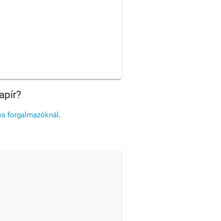
apír?
os forgalmazóknál
.