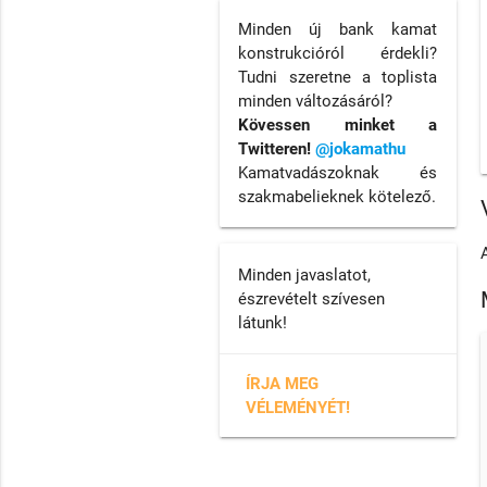
Minden új bank kamat
konstrukcióról érdekli?
Tudni szeretne a toplista
minden változásáról?
Kövessen minket a
Twitteren!
@jokamathu
Kamatvadászoknak és
szakmabelieknek kötelező.
Minden javaslatot,
észrevételt szívesen
látunk!
ÍRJA MEG
VÉLEMÉNYÉT!