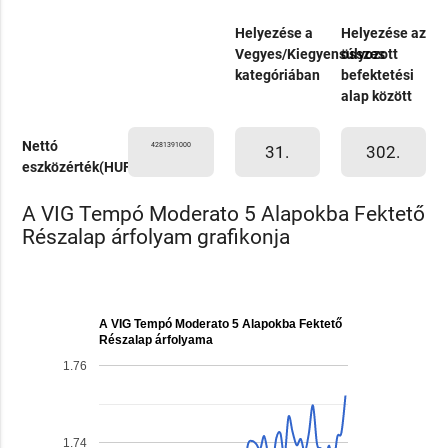
Helyezése a
Helyezése az
Vegyes/Kiegyensúlyozott
összes
kategóriában
befektetési
alap között
Nettó
4281391000
31.
302.
eszközérték(HUF)
A VIG Tempó Moderato 5 Alapokba Fektető
Részalap árfolyam grafikonja
A VIG Tempó Moderato 5 Alapokba Fektető
Részalap árfolyama
1.76
1.74