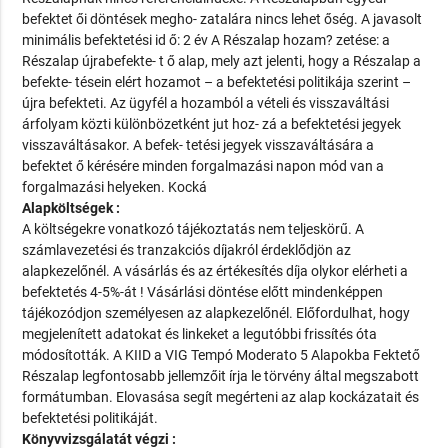
befektet ői döntések megho- zatalára nincs lehet őség. A javasolt
minimális befektetési id ő: 2 év A Részalap hozam? zetése: a
Részalap újrabefekte- t ő alap, mely azt jelenti, hogy a Részalap a
befekte- tésein elért hozamot – a befektetési politikája szerint –
újra befekteti. Az ügyfél a hozamból a vételi és visszaváltási
árfolyam közti különbözetként jut hoz- zá a befektetési jegyek
visszaváltásakor. A befek- tetési jegyek visszaváltására a
befektet ő kérésére minden forgalmazási napon mód van a
forgalmazási helyeken. Kocká
Alapköltségek :
A költségekre vonatkozó tájékoztatás nem teljeskörű. A
számlavezetési és tranzakciós díjakról érdeklődjön az
alapkezelőnél. A vásárlás és az értékesítés díja olykor elérheti a
befektetés 4-5%-át ! Vásárlási döntése előtt mindenképpen
tájékozódjon személyesen az alapkezelőnél. Előfordulhat, hogy
megjelenített adatokat és linkeket a legutóbbi frissítés óta
módosították. A KIID a VIG Tempó Moderato 5 Alapokba Fektető
Részalap legfontosabb jellemzőit írja le törvény által megszabott
formátumban. Elovasása segít megérteni az alap kockázatait és
befektetési politikáját.
Könyvvizsgálatát végzi :