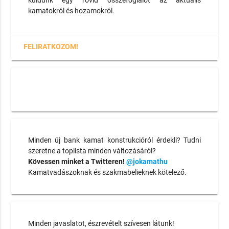
küldünk egy rövid összefoglalót az aktuális
kamatokról és hozamokról.
FELIRATKOZOM!
Minden új bank kamat konstrukcióról érdekli? Tudni
szeretne a toplista minden változásáról?
Kövessen minket a Twitteren!
@jokamathu
Kamatvadászoknak és szakmabelieknek kötelező.
Minden javaslatot, észrevételt szívesen látunk!