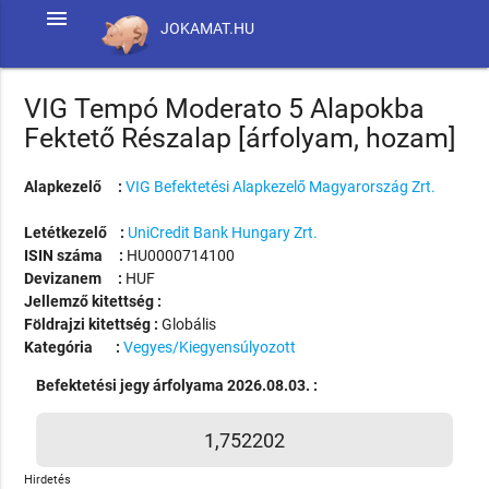
menu
JOKAMAT.HU
VIG Tempó Moderato 5 Alapokba
Fektető Részalap [árfolyam, hozam]
Alapkezelő :
VIG Befektetési Alapkezelő Magyarország Zrt.
Letétkezelő :
UniCredit Bank Hungary Zrt.
ISIN száma :
HU0000714100
Devizanem :
HUF
Jellemző kitettség :
Földrajzi kitettség :
Globális
Kategória :
Vegyes/Kiegyensúlyozott
Befektetési jegy árfolyama 2026.08.03. :
1,752202
Hirdetés