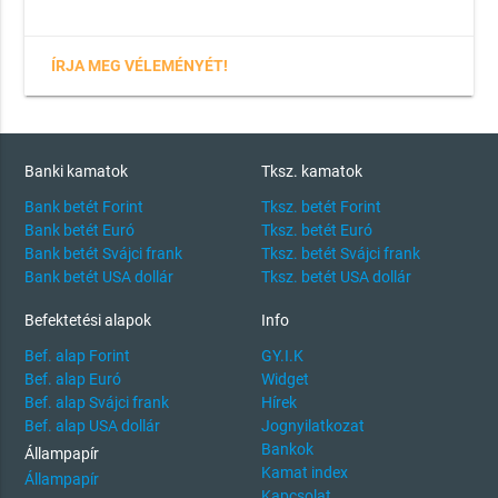
ÍRJA MEG VÉLEMÉNYÉT!
Banki kamatok
Tksz. kamatok
Bank betét Forint
Tksz. betét Forint
Bank betét Euró
Tksz. betét Euró
Bank betét Svájci frank
Tksz. betét Svájci frank
Bank betét USA dollár
Tksz. betét USA dollár
Befektetési alapok
Info
Bef. alap Forint
GY.I.K
Bef. alap Euró
Widget
Bef. alap Svájci frank
Hírek
Bef. alap USA dollár
Jognyilatkozat
Bankok
Állampapír
Kamat index
Állampapír
Kapcsolat