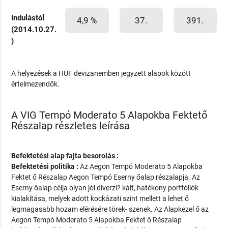
Indulástól
4,9 %
37.
391.
(2014.10.27.
)
A helyezések a HUF devizanemben jegyzett alapok között
értelmezendők.
A VIG Tempó Moderato 5 Alapokba Fektető
Részalap részletes leírása
Befektetési alap fajta besorolás :
Befektetési politika :
Az Aegon Tempó Moderato 5 Alapokba
Fektet ő Részalap Aegon Tempó Eserny őalap részalapja. Az
Eserny őalap célja olyan jól diverzi? kált, hatékony portfóliók
kialakítása, melyek adott kockázati szint mellett a lehet ő
legmagasabb hozam elérésére törek- szenek. Az Alapkezel ő az
Aegon Tempó Moderato 5 Alapokba Fektet ő Részalap