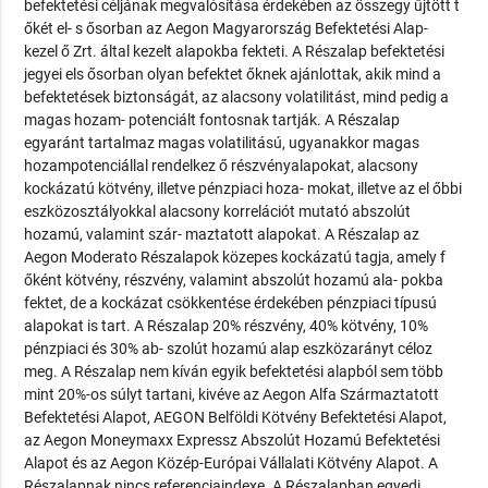
befektetési céljának megvalósítása érdekében az összegy űjtött t
őkét el- s ősorban az Aegon Magyarország Befektetési Alap-
kezel ő Zrt. által kezelt alapokba fekteti. A Részalap befektetési
jegyei els ősorban olyan befektet őknek ajánlottak, akik mind a
befektetések biztonságát, az alacsony volatilitást, mind pedig a
magas hozam- potenciált fontosnak tartják. A Részalap
egyaránt tartalmaz magas volatilitású, ugyanakkor magas
hozampotenciállal rendelkez ő részvényalapokat, alacsony
kockázatú kötvény, illetve pénzpiaci hoza- mokat, illetve az el őbbi
eszközosztályokkal alacsony korrelációt mutató abszolút
hozamú, valamint szár- maztatott alapokat. A Részalap az
Aegon Moderato Részalapok közepes kockázatú tagja, amely f
őként kötvény, részvény, valamint abszolút hozamú ala- pokba
fektet, de a kockázat csökkentése érdekében pénzpiaci típusú
alapokat is tart. A Részalap 20% részvény, 40% kötvény, 10%
pénzpiaci és 30% ab- szolút hozamú alap eszközarányt céloz
meg. A Részalap nem kíván egyik befektetési alapból sem több
mint 20%-os súlyt tartani, kivéve az Aegon Alfa Származtatott
Befektetési Alapot, AEGON Belföldi Kötvény Befektetési Alapot,
az Aegon Moneymaxx Expressz Abszolút Hozamú Befektetési
Alapot és az Aegon Közép-Európai Vállalati Kötvény Alapot. A
Részalapnak nincs referenciaindexe. A Részalapban egyedi