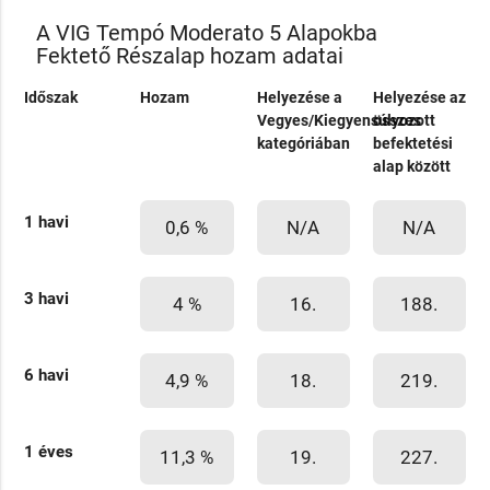
A VIG Tempó Moderato 5 Alapokba
Fektető Részalap hozam adatai
Időszak
Hozam
Helyezése a
Helyezése az
Vegyes/Kiegyensúlyozott
összes
kategóriában
befektetési
alap között
1 havi
0,6 %
N/A
N/A
3 havi
4 %
16.
188.
6 havi
4,9 %
18.
219.
1 éves
11,3 %
19.
227.