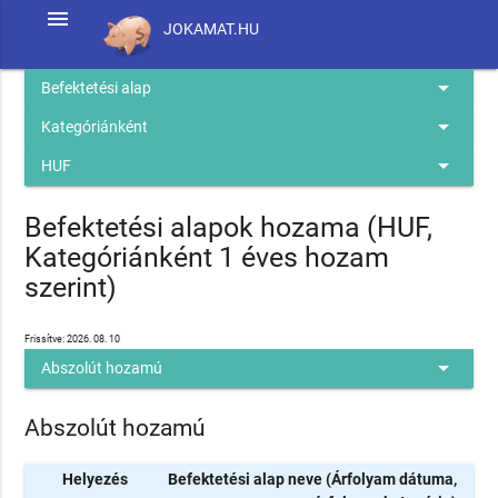
menu
JOKAMAT.HU
arrow_drop_down
Befektetési alap
arrow_drop_down
Kategóriánként
arrow_drop_down
HUF
Befektetési alapok hozama (HUF,
Kategóriánként 1 éves hozam
szerint)
Frissítve: 2026. 08. 10
arrow_drop_down
Abszolút hozamú
Abszolút hozamú
Helyezés
Befektetési alap neve (Árfolyam dátuma,