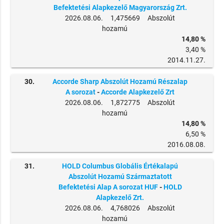
Befektetési Alapkezelő Magyarország Zrt.
2026.08.06. 1,475669 Abszolút
hozamú
14,80 %
3,40 %
2014.11.27.
30.
Accorde Sharp Abszolút Hozamú Részalap
A sorozat
-
Accorde Alapkezelő Zrt
2026.08.06. 1,872775 Abszolút
hozamú
14,80 %
6,50 %
2016.08.08.
31.
HOLD Columbus Globális Értékalapú
Abszolút Hozamú Származtatott
Befektetési Alap A sorozat HUF
-
HOLD
Alapkezelő Zrt.
2026.08.06. 4,768026 Abszolút
hozamú