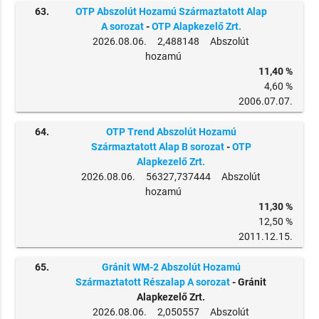
63.
OTP Abszolút Hozamú Származtatott Alap
A sorozat
-
OTP Alapkezelő Zrt.
2026.08.06. 2,488148 Abszolút
hozamú
11,40 %
4,60 %
2006.07.07.
64.
OTP Trend Abszolút Hozamú
Származtatott Alap B sorozat
-
OTP
Alapkezelő Zrt.
2026.08.06. 56327,737444 Abszolút
hozamú
11,30 %
12,50 %
2011.12.15.
65.
Gránit WM-2 Abszolút Hozamú
Származtatott Részalap A sorozat
- Gránit
Alapkezelő Zrt.
2026.08.06. 2,050557 Abszolút