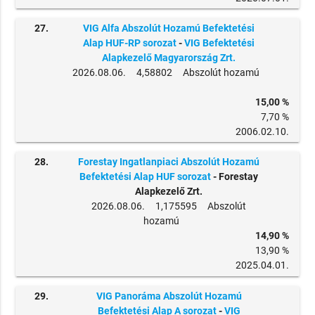
27.
VIG Alfa Abszolút Hozamú Befektetési
Alap HUF-RP sorozat
-
VIG Befektetési
Alapkezelő Magyarország Zrt.
2026.08.06. 4,58802 Abszolút hozamú
15,00 %
7,70 %
2006.02.10.
28.
Forestay Ingatlanpiaci Abszolút Hozamú
Befektetési Alap HUF sorozat
- Forestay
Alapkezelő Zrt.
2026.08.06. 1,175595 Abszolút
hozamú
14,90 %
13,90 %
2025.04.01.
29.
VIG Panoráma Abszolút Hozamú
Befektetési Alap A sorozat
-
VIG