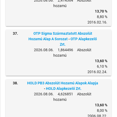
2026.08.06. 2,414364 Abszolút
hozamú
13,70 %
8,80 %
2016.02.16.
37.
OTP Sigma Származtatott Abszolút
Hozamú Alap A Sorozat
-
OTP Alapkezelő
Zrt.
2026.08.06. 1,864496 Abszolút
hozamú
13,60 %
6,10 %
2016.02.24.
38.
HOLD PB3 Abszolút Hozamú Alapok Alapja
-
HOLD Alapkezelő Zrt.
2026.08.06. 4,626851 Abszolút
hozamú
13,60 %
8,00 %
2006.08.22.