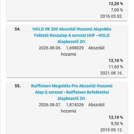
12,20 %
7,00 %
2016.03.02.
54.
HOLD VK 200 Abszolút Hozamú Alapokba
Fektető Részalap A sorozat HUF
-
HOLD
Alapkezelő Zrt.
2026.08.06. 1,698029 Abszolút
hozamú
12,10 %
11,60 %
2021.08.16.
55.
Raiffeisen Megoldás Pro Abszolút Hozamú
Alap Q sorozat
-
Raiffeisen Befektetési
Alapkezelő Zrt.
2026.08.07. 1,874326 Abszolút
hozamú
12,10 %
9,50 %
2019.09.12.