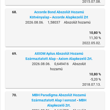
2015.07.08.
68.
Accorde Bond Abszolút Hozamú
Kötvényalap
-
Accorde Alapkezelő Zrt
2026.08.06. 1,58037 Abszolút hozamú
10,80 %
11,30 %
2022.05.02.
69.
AXIOM Aplus Abszolút Hozamú
Származtatott Alap
-
Axiom Alapkezelő Zrt.
2026.08.06. 0,649416 Abszolút
hozamú
10,80 %
-5,20 %
2018.07.13.
70.
MBH Paradigma Abszolút Hozamú
Származtatott Alap I sorozat
-
MBH
Alapkezelő Zrt.