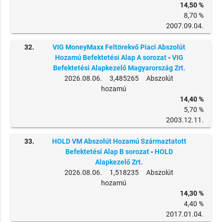
14,50 %
8,70 %
2007.09.04.
32.
VIG MoneyMaxx Feltörekvő Piaci Abszolút
Hozamú Befektetési Alap A sorozat
-
VIG
Befektetési Alapkezelő Magyarország Zrt.
2026.08.06. 3,485265 Abszolút
hozamú
14,40 %
5,70 %
2003.12.11.
33.
HOLD VM Abszolút Hozamú Származtatott
Befektetési Alap B sorozat
-
HOLD
Alapkezelő Zrt.
2026.08.06. 1,518235 Abszolút
hozamú
14,30 %
4,40 %
2017.01.04.