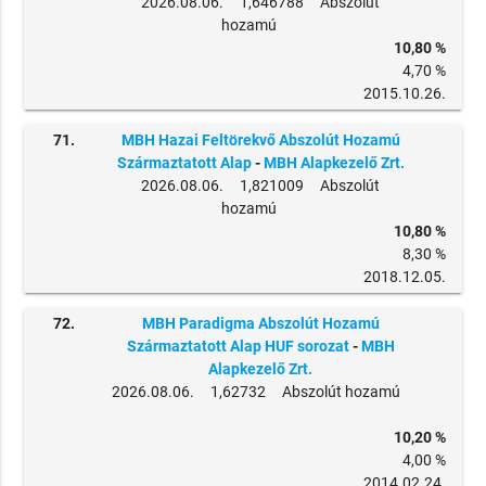
2026.08.06. 1,646788 Abszolút
hozamú
10,80 %
4,70 %
2015.10.26.
71.
MBH Hazai Feltörekvő Abszolút Hozamú
Származtatott Alap
-
MBH Alapkezelő Zrt.
2026.08.06. 1,821009 Abszolút
hozamú
10,80 %
8,30 %
2018.12.05.
72.
MBH Paradigma Abszolút Hozamú
Származtatott Alap HUF sorozat
-
MBH
Alapkezelő Zrt.
2026.08.06. 1,62732 Abszolút hozamú
10,20 %
4,00 %
2014.02.24.