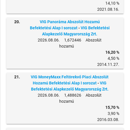
14,10 %
2021.08.16.
20.
VIG Panoráma Abszolút Hozamú
Befektetési Alap I sorozat
-
VIG Befektetési
Alapkezelő Magyarország Zrt.
2026.08.06. 1,672446 Abszolút
hozamú
16,20 %
4,50 %
2014.11.27.
21.
VIG MoneyMaxx Feltörekvő Piaci Abszolút
Hozamú Befektetési Alap I sorozat
-
VIG
Befektetési Alapkezelő Magyarország Zrt.
2026.08.06. 1,488626 Abszolút
hozamú
15,70 %
3,90 %
2016.03.08.