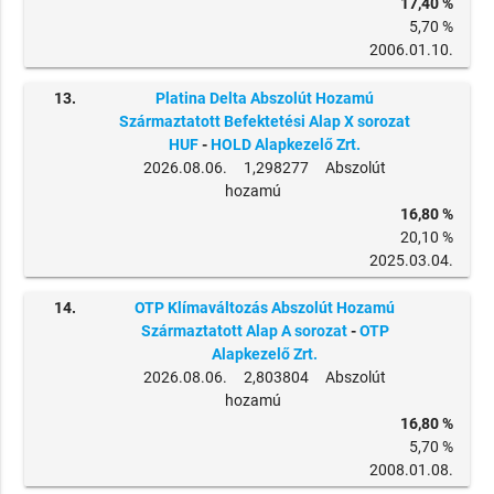
17,40 %
5,70 %
2006.01.10.
13.
Platina Delta Abszolút Hozamú
Származtatott Befektetési Alap X sorozat
HUF
-
HOLD Alapkezelő Zrt.
2026.08.06. 1,298277 Abszolút
hozamú
16,80 %
20,10 %
2025.03.04.
14.
OTP Klímaváltozás Abszolút Hozamú
Származtatott Alap A sorozat
-
OTP
Alapkezelő Zrt.
2026.08.06. 2,803804 Abszolút
hozamú
16,80 %
5,70 %
2008.01.08.