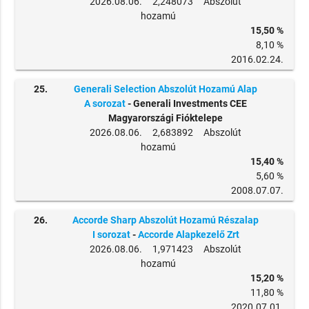
2026.08.06. 2,248073 Abszolút
hozamú
15,50 %
8,10 %
2016.02.24.
25.
Generali Selection Abszolút Hozamú Alap
A sorozat
- Generali Investments CEE
Magyarországi Fióktelepe
2026.08.06. 2,683892 Abszolút
hozamú
15,40 %
5,60 %
2008.07.07.
26.
Accorde Sharp Abszolút Hozamú Részalap
I sorozat
-
Accorde Alapkezelő Zrt
2026.08.06. 1,971423 Abszolút
hozamú
15,20 %
11,80 %
2020.07.01.