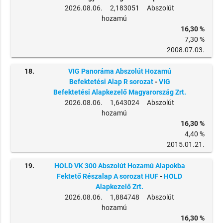
2026.08.06. 2,183051 Abszolút
hozamú
16,30 %
7,30 %
2008.07.03.
18.
VIG Panoráma Abszolút Hozamú
Befektetési Alap R sorozat
-
VIG
Befektetési Alapkezelő Magyarország Zrt.
2026.08.06. 1,643024 Abszolút
hozamú
16,30 %
4,40 %
2015.01.21.
19.
HOLD VK 300 Abszolút Hozamú Alapokba
Fektető Részalap A sorozat HUF
-
HOLD
Alapkezelő Zrt.
2026.08.06. 1,884748 Abszolút
hozamú
16,30 %