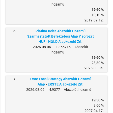
hozamú
19,60 %
10,10 %
2019.09.12.
6.
Platina Delta Abszolút Hozamú
Származtatott Befektetési Alap Y sorozat
HUF
-
HOLD Alapkezelő Zrt.
2026.08.06. 1,355715 Abszolút
hozamú
19,60 %
23,80 %
2025.03.04.
7.
Erste Local Strategy Abszolút Hozamú
Alap
-
ERSTE Alapkezelő Zrt.
2026.08.06. 4,9377 Abszolút hozamú
19,50 %
8,60 %
2007.04.17.