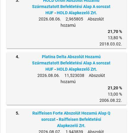
3.
HOLD Orion Abszolút Hozamú
Származtatott Befektetési Alap A sorozat
HUF
-
HOLD Alapkezelő Zrt.
2026.08.06. 2,965805 Abszolút
hozamú
21,70 %
13,80 %
2018.03.02.
4.
Platina Delta Abszolút Hozamú
Származtatott Befektetési Alap A sorozat
HUF
-
HOLD Alapkezelő Zrt.
2026.08.06. 11,523038 Abszolút
hozamú
21,20 %
13,00 %
2006.08.22.
5.
Raiffeisen Forte Abszolút Hozamú Alap Q
sorozat
-
Raiffeisen Befektetési
Alapkezelő Zrt.
2026.08.07. 1,943839 Abszolút