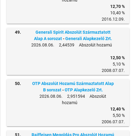
12,70 %
10,40 %
2016.12.09.
49.
Generali Spirit Abszolút Származtatott
Alap A sorozat
-
Generali Alapkezelő Zrt.
2026.08.06. 2,44539 Abszolút hozamú
12,50 %
5,10 %
2008.07.07.
50.
OTP Abszolút Hozamú Származtatott Alap
B sorozat
-
OTP Alapkezelő Zrt.
2026.08.06. 2,951594 Abszolút
hozamú
12,40 %
5,50 %
2006.07.07.
51.
Raiffeisen Megoldás Pro Abszolút Hozamú