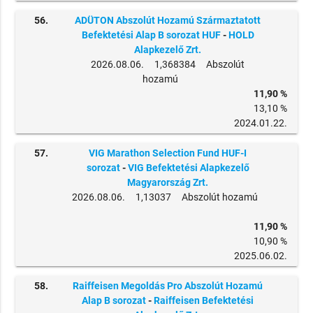
56.
ADÜTON Abszolút Hozamú Származtatott
Befektetési Alap B sorozat HUF
-
HOLD
Alapkezelő Zrt.
2026.08.06. 1,368384 Abszolút
hozamú
11,90 %
13,10 %
2024.01.22.
57.
VIG Marathon Selection Fund HUF-I
sorozat
-
VIG Befektetési Alapkezelő
Magyarország Zrt.
2026.08.06. 1,13037 Abszolút hozamú
11,90 %
10,90 %
2025.06.02.
58.
Raiffeisen Megoldás Pro Abszolút Hozamú
Alap B sorozat
-
Raiffeisen Befektetési