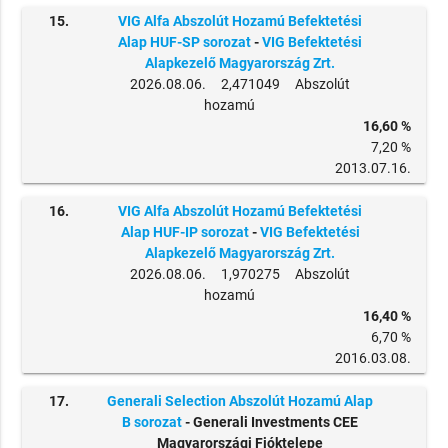
15.
VIG Alfa Abszolút Hozamú Befektetési
Alap HUF-SP sorozat
-
VIG Befektetési
Alapkezelő Magyarország Zrt.
2026.08.06. 2,471049 Abszolút
hozamú
16,60 %
7,20 %
2013.07.16.
16.
VIG Alfa Abszolút Hozamú Befektetési
Alap HUF-IP sorozat
-
VIG Befektetési
Alapkezelő Magyarország Zrt.
2026.08.06. 1,970275 Abszolút
hozamú
16,40 %
6,70 %
2016.03.08.
17.
Generali Selection Abszolút Hozamú Alap
B sorozat
- Generali Investments CEE
Magyarországi Fióktelepe