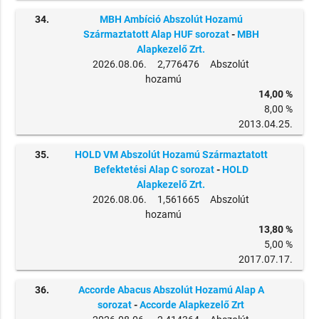
34.
MBH Ambíció Abszolút Hozamú
Származtatott Alap HUF sorozat
-
MBH
Alapkezelő Zrt.
2026.08.06. 2,776476 Abszolút
hozamú
14,00 %
8,00 %
2013.04.25.
35.
HOLD VM Abszolút Hozamú Származtatott
Befektetési Alap C sorozat
-
HOLD
Alapkezelő Zrt.
2026.08.06. 1,561665 Abszolút
hozamú
13,80 %
5,00 %
2017.07.17.
36.
Accorde Abacus Abszolút Hozamú Alap A
sorozat
-
Accorde Alapkezelő Zrt