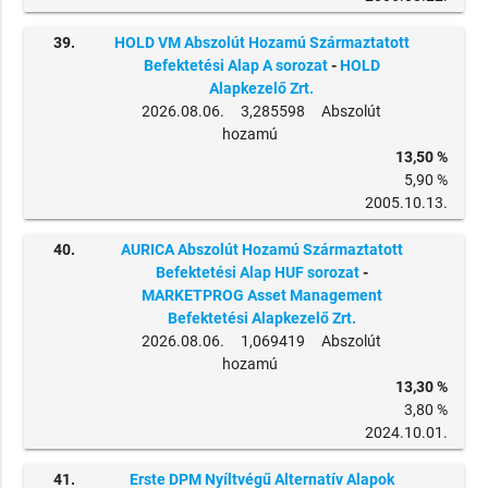
39.
HOLD VM Abszolút Hozamú Származtatott
Befektetési Alap A sorozat
-
HOLD
Alapkezelő Zrt.
2026.08.06. 3,285598 Abszolút
hozamú
13,50 %
5,90 %
2005.10.13.
40.
AURICA Abszolút Hozamú Származtatott
Befektetési Alap HUF sorozat
-
MARKETPROG Asset Management
Befektetési Alapkezelő Zrt.
2026.08.06. 1,069419 Abszolút
hozamú
13,30 %
3,80 %
2024.10.01.
41.
Erste DPM Nyíltvégű Alternatív Alapok