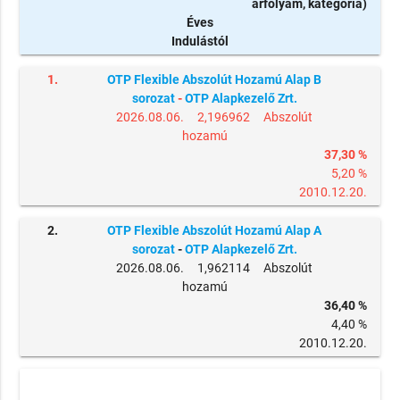
árfolyam, kategória)
Éves
Indulástól
1.
OTP Flexible Abszolút Hozamú Alap B
sorozat
-
OTP Alapkezelő Zrt.
2026.08.06. 2,196962 Abszolút
hozamú
37,30 %
5,20 %
2010.12.20.
2.
OTP Flexible Abszolút Hozamú Alap A
sorozat
-
OTP Alapkezelő Zrt.
2026.08.06. 1,962114 Abszolút
hozamú
36,40 %
4,40 %
2010.12.20.