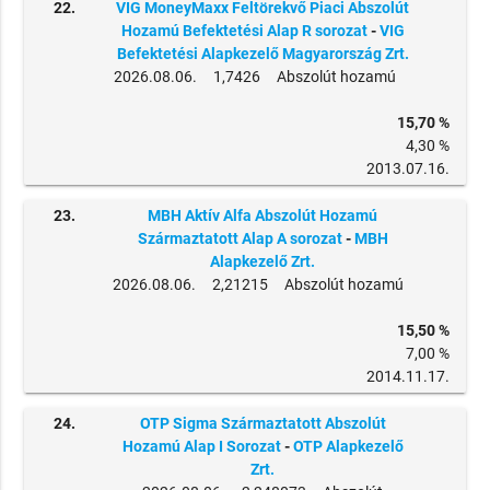
22.
VIG MoneyMaxx Feltörekvő Piaci Abszolút
Hozamú Befektetési Alap R sorozat
-
VIG
Befektetési Alapkezelő Magyarország Zrt.
2026.08.06. 1,7426 Abszolút hozamú
15,70 %
4,30 %
2013.07.16.
23.
MBH Aktív Alfa Abszolút Hozamú
Származtatott Alap A sorozat
-
MBH
Alapkezelő Zrt.
2026.08.06. 2,21215 Abszolút hozamú
15,50 %
7,00 %
2014.11.17.
24.
OTP Sigma Származtatott Abszolút
Hozamú Alap I Sorozat
-
OTP Alapkezelő
Zrt.