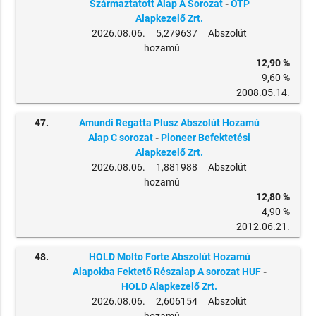
Származtatott Alap A Sorozat
-
OTP
Alapkezelő Zrt.
2026.08.06. 5,279637 Abszolút
hozamú
12,90 %
9,60 %
2008.05.14.
47.
Amundi Regatta Plusz Abszolút Hozamú
Alap C sorozat
-
Pioneer Befektetési
Alapkezelő Zrt.
2026.08.06. 1,881988 Abszolút
hozamú
12,80 %
4,90 %
2012.06.21.
48.
HOLD Molto Forte Abszolút Hozamú
Alapokba Fektető Részalap A sorozat HUF
-
HOLD Alapkezelő Zrt.
2026.08.06. 2,606154 Abszolút
hozamú