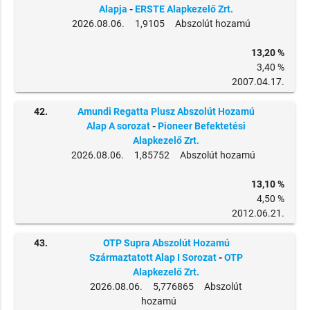
Alapja
-
ERSTE Alapkezelő Zrt.
2026.08.06. 1,9105 Abszolút hozamú
13,20 %
3,40 %
2007.04.17.
42.
Amundi Regatta Plusz Abszolút Hozamú
Alap A sorozat
-
Pioneer Befektetési
Alapkezelő Zrt.
2026.08.06. 1,85752 Abszolút hozamú
13,10 %
4,50 %
2012.06.21.
43.
OTP Supra Abszolút Hozamú
Származtatott Alap I Sorozat
-
OTP
Alapkezelő Zrt.
2026.08.06. 5,776865 Abszolút
hozamú