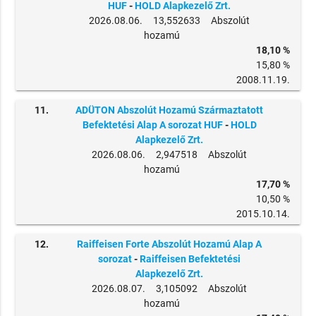
HUF
-
HOLD Alapkezelő Zrt.
2026.08.06. 13,552633 Abszolút
hozamú
18,10 %
15,80 %
2008.11.19.
11.
ADÜTON Abszolút Hozamú Származtatott
Befektetési Alap A sorozat HUF
-
HOLD
Alapkezelő Zrt.
2026.08.06. 2,947518 Abszolút
hozamú
17,70 %
10,50 %
2015.10.14.
12.
Raiffeisen Forte Abszolút Hozamú Alap A
sorozat
-
Raiffeisen Befektetési
Alapkezelő Zrt.
2026.08.07. 3,105092 Abszolút
hozamú