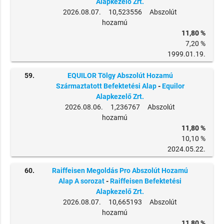
Alapkezelő Zrt.
2026.08.07. 10,523556 Abszolút
hozamú
11,80 %
7,20 %
1999.01.19.
59.
EQUILOR Tölgy Abszolút Hozamú
Származtatott Befektetési Alap
-
Equilor
Alapkezelő Zrt.
2026.08.06. 1,236767 Abszolút
hozamú
11,80 %
10,10 %
2024.05.22.
60.
Raiffeisen Megoldás Pro Abszolút Hozamú
Alap A sorozat
-
Raiffeisen Befektetési
Alapkezelő Zrt.
2026.08.07. 10,665193 Abszolút
hozamú
11,80 %