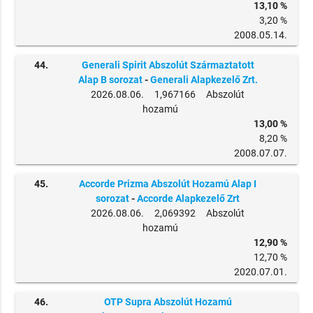
13,10 %
3,20 %
2008.05.14.
44.
Generali Spirit Abszolút Származtatott
Alap B sorozat
-
Generali Alapkezelő Zrt.
2026.08.06. 1,967166 Abszolút
hozamú
13,00 %
8,20 %
2008.07.07.
45.
Accorde Prizma Abszolút Hozamú Alap I
sorozat
-
Accorde Alapkezelő Zrt
2026.08.06. 2,069392 Abszolút
hozamú
12,90 %
12,70 %
2020.07.01.
46.
OTP Supra Abszolút Hozamú