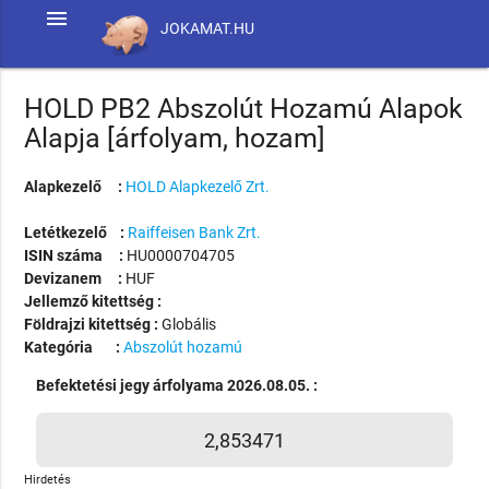
menu
JOKAMAT.HU
HOLD PB2 Abszolút Hozamú Alapok
Alapja [árfolyam, hozam]
Alapkezelő :
HOLD Alapkezelő Zrt.
Letétkezelő :
Raiffeisen Bank Zrt.
ISIN száma :
HU0000704705
Devizanem :
HUF
Jellemző kitettség :
Földrajzi kitettség :
Globális
Kategória :
Abszolút hozamú
Befektetési jegy árfolyama 2026.08.05. :
2,853471
Hirdetés