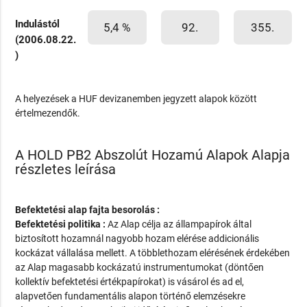
Indulástól
5,4 %
92.
355.
(2006.08.22.
)
A helyezések a HUF devizanemben jegyzett alapok között
értelmezendők.
A HOLD PB2 Abszolút Hozamú Alapok Alapja
részletes leírása
Befektetési alap fajta besorolás :
Befektetési politika :
Az Alap célja az állampapírok által
biztosított hozamnál nagyobb hozam elérése addicionális
kockázat vállalása mellett. A többlethozam elérésének érdekében
az Alap magasabb kockázatú instrumentumokat (döntően
kollektív befektetési értékpapírokat) is vásárol és ad el,
alapvetően fundamentális alapon történő elemzésekre