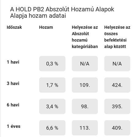
A HOLD PB2 Abszolút Hozamú Alapok
Alapja hozam adatai
Időszak
Hozam
Helyezése az
Helyezése az
Abszolút
összes
hozamú
befektetési
kategóriában
alap között
1 havi
0,3 %
N/A
N/A
3 havi
1,7 %
109.
424.
6 havi
3,4 %
98.
395.
1 éves
6,6 %
113.
409.