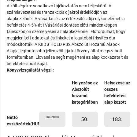
A költségekre vonatkozó tájékoztatás nem teljeskörű. A
számlavezetési és tranzakciós díjakról érdeklődjön az
alapkezelőnél. A vásárlás és az értékesítés díja olykor elérheti a
befektetés 4-5%-át ! Vásárlási döntése előtt mindenképpen
tájékozódjon személyesen az alapkezelőnél. Előfordulhat, hogy
megjelenített adatokat és linkeket a legutóbbi frissítés óta
módosították. A KIID a HOLD PB2 Abszolút Hozamú Alapok
Alapja legfontosabb jellemzőit írja le törvény által megszabott
formátumban. Elovasása segít megérteni az alap kockázatait és
befektetési politikáját.
Könyvvizsgálatát végzi :
Helyezése az
Helyezése az
Abszolút
összes
hozamú
befektetési
kategóriában
alap között
Nettó
13234750000
50.
183.
eszközérték(HUF)