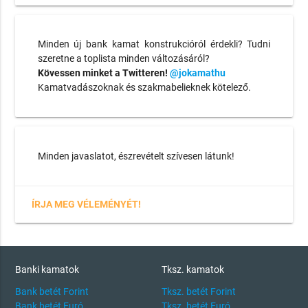
Minden új bank kamat konstrukcióról érdekli? Tudni
szeretne a toplista minden változásáról?
Kövessen minket a Twitteren!
@jokamathu
Kamatvadászoknak és szakmabelieknek kötelező.
Minden javaslatot, észrevételt szívesen látunk!
ÍRJA MEG VÉLEMÉNYÉT!
Banki kamatok
Tksz. kamatok
Bank betét Forint
Tksz. betét Forint
Bank betét Euró
Tksz. betét Euró