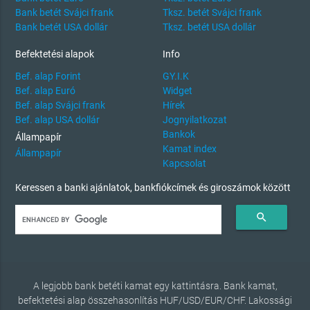
Bank betét Svájci frank
Tksz. betét Svájci frank
Bank betét USA dollár
Tksz. betét USA dollár
Befektetési alapok
Info
Bef. alap Forint
GY.I.K
Bef. alap Euró
Widget
Bef. alap Svájci frank
Hírek
Bef. alap USA dollár
Jognyilatkozat
Bankok
Állampapír
Kamat index
Állampapír
Kapcsolat
Keressen a banki ajánlatok, bankfiókcímek és giroszámok között
search
A legjobb bank betéti kamat egy kattintásra. Bank kamat,
befektetési alap összehasonlítás HUF/USD/EUR/CHF. Lakossági