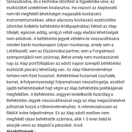
támaszkodva, de a technikai időzítést is figyelembe véve, az
eszközöket szelektíven kiválasztva. Ha viszont az Alapkezelő
nem lát megfelelő lehetőséget magasabb kockázatú
instrumentumokban, akkor alacsony kockázatú eszközökbe
(döntően kollektív befektetési értékpapírokba) fekteti az Alap
tőkéjét, egészen addig, amíg jó vételi vagy eladási lehetőségek
nem adódnak. A befektetési jegyek vételére és visszaváltására
minden banki munkanapon (olyan munkanap, amely sem a
Letétkezelő, sem az Elszámolási partner, sem a Forgalmazó
szempontjából nem szünnap, illetve amely nem munkaszüneti
nap az Alap portfóliójában az adott napon szereplő befektetési
eszközök piacán) lehetőség van. Az Alap tőkenövekménye
terhére nem fizet hozamot. Befektetései hozamait (osztalék,
kamat, árfolyamnyereség) folyamatosan visszaforgatja, azokból
újabb befektetéseket hajt végre az Alap befektetési politikájának
megfelelően. A Befektetési Jeggyel rendelkezők kizárólag a
Befektetési Jegyek visszaváltásával vagy az Alap megszűnésével
juthatnak hozzá a tőkenövekményhez. A referenciahozam az
RMAX index teljesítménye. Ez az Alap adott esetben nem
megfelelő olyan befektetők számára, akik 1-3 éven belül ki
akarják venni az Alapból a pénzüket. Kock
Alapköltségek :