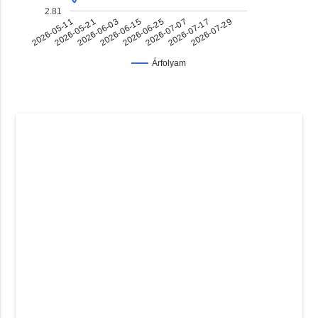
2.81
2026-05-11
2026-05-21
2026-06-03
2026-06-15
2026-06-25
2026-07-07
2026-07-17
2026-07-29
Árfolyam