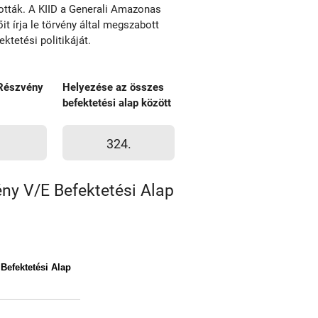
tották. A KIID a Generali Amazonas
t írja le törvény által megszabott
tetési politikáját.
Részvény
Helyezése az összes
befektetési alap között
324.
ny V/E Befektetési Alap
Befektetési Alap