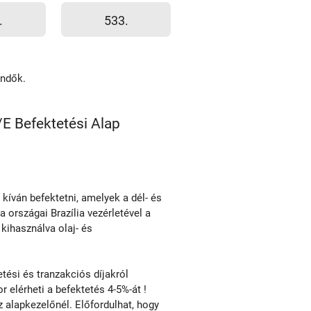
.
533.
endők.
E Befektetési Alap
 kíván befektetni, amelyek a dél- és
a országai Brazília vezérletével a
 kihasználva olaj- és
ési és tranzakciós díjakról
r elérheti a befektetés 4-5%-át !
alapkezelőnél. Előfordulhat, hogy