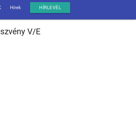
K
Hírek
HÍRLEVÉL
észvény V/E