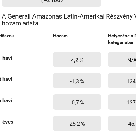
A Generali Amazonas Latin-Amerikai Részvény V
hozam adatai
Időszak
Hozam
Helyezése a 
kategóriában
1 havi
4,2 %
N/
3 havi
-1,3 %
134
6 havi
-0,7 %
127
1 éves
25,2 %
45.