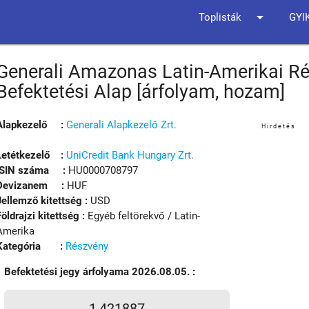
arrow_drop_down
Toplisták
GYI
Generali Amazonas Latin-Amerikai R
Befektetési Alap [árfolyam, hozam]
Alapkezelő :
Generali Alapkezelő Zrt.
Hirdetés
Letétkezelő :
UniCredit Bank Hungary Zrt.
ISIN száma :
HU0000708797
Devizanem :
HUF
Jellemző kitettség :
USD
Földrajzi kitettség :
Egyéb feltörekvő / Latin-
Amerika
Kategória :
Részvény
Befektetési jegy árfolyama 2026.08.05. :
1,421887