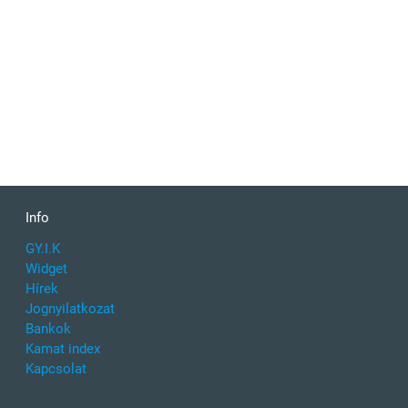
Info
GY.I.K
Widget
Hírek
Jognyilatkozat
Bankok
Kamat index
Kapcsolat