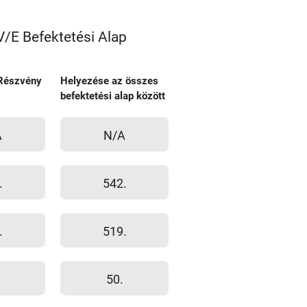
/E Befektetési Alap
Részvény
Helyezése az összes
befektetési alap között
A
N/A
.
542.
.
519.
50.