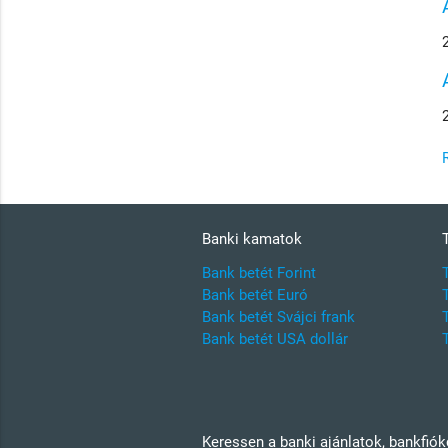
Banki kamatok
Bank betét Forint
Bank betét Euró
Bank betét Svájci frank
Bank betét USA dollár
Keressen a banki ajánlatok, bankfió