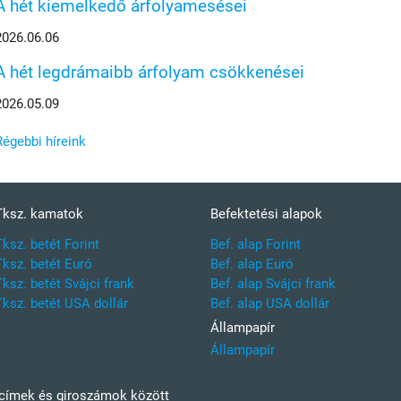
A hét kiemelkedő árfolyamesései
2026.06.06
A hét legdrámaibb árfolyam csökkenései
2026.05.09
Régebbi híreink
Tksz. kamatok
Befektetési alapok
Tksz. betét Forint
Bef. alap Forint
Tksz. betét Euró
Bef. alap Euró
Tksz. betét Svájci frank
Bef. alap Svájci frank
Tksz. betét USA dollár
Bef. alap USA dollár
Állampapír
Állampapír
kcímek és giroszámok között