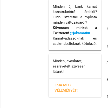
Minden új bank kamat
konstrukcióról érdekli?
Tudni szeretne a toplista
minden változásáról?
Kövessen minket a
Twitteren!
@jokamathu
Kamatvadászoknak és
szakmabelieknek kötelező.
Minden javaslatot,
észrevételt szívesen
látunk!
ÍRJA MEG
VÉLEMÉNYÉT!