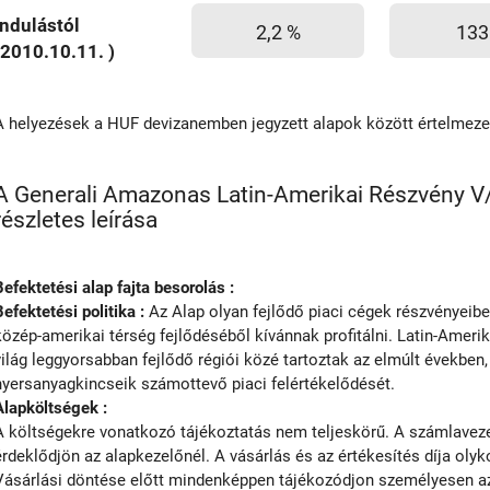
Indulástól
2,2 %
133
(2010.10.11. )
A helyezések a HUF devizanemben jegyzett alapok között értelmez
A Generali Amazonas Latin-Amerikai Részvény V/
részletes leírása
Befektetési alap fajta besorolás :
Befektetési politika :
Az Alap olyan fejlődő piaci cégek részvényeibe
közép-amerikai térség fejlődéséből kívánnak profitálni. Latin-Amerik
világ leggyorsabban fejlődő régiói közé tartoztak az elmúlt években,
nyersanyagkincseik számottevő piaci felértékelődését.
Alapköltségek :
A költségekre vonatkozó tájékoztatás nem teljeskörű. A számlavezet
érdeklődjön az alapkezelőnél. A vásárlás és az értékesítés díja olyko
Vásárlási döntése előtt mindenképpen tájékozódjon személyesen az 