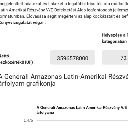
megjelenített adatokat és linkeket a legutóbbi frissítés óta módosí
Latin-Amerikai Részvény V/E Befektetési Alap legfontosabb jellemzői
formátumban. Elovasása segít megérteni az alap kockázatait és befek
Könyvvizsgálatát végzi :
Helyezése a 
kategóriában
Nettó
3596578000
70.
eszközérték(HUF)
A Generali Amazonas Latin-Amerikai Részvé
árfolyam grafikonja
A Generali Amazonas Latin-Amerikai Részvény V/E 
árfolyama
1.475