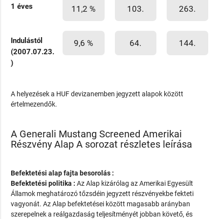
1 éves
11,2 %
103.
263.
Indulástól
9,6 %
64.
144.
(2007.07.23.
)
A helyezések a HUF devizanemben jegyzett alapok között
értelmezendők.
A Generali Mustang Screened Amerikai
Részvény Alap A sorozat részletes leírása
Befektetési alap fajta besorolás :
Befektetési politika :
Az Alap kizárólag az Amerikai Egyesült
Államok meghatározó tőzsdéin jegyzett részvényekbe fekteti
vagyonát. Az Alap befektetései között magasabb arányban
szerepelnek a reálgazdaság teljesítményét jobban követő, és