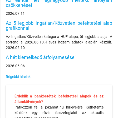
Az elmúlt hét legnagyobb mértékű árfolyam
csökkenései
2026.07.11
Az 5 legjobb Ingatlan/Közvetlen befektetési alap
grafikonnal
Az Ingatlan/Közvetlen kategória HUF alapú, öt legjobb alapja. A
sorrend a 2026.06.10.-i éves hozam adatok alapján készült.
2026.06.10
A hét kiemelkedő árfolyamesései
2026.06.06
Régebbi híreink
Érdeklik a bankbetétek, befektetési alapok és az
államkötvények?
Iratkozzon fel a jokamat.hu hírlevelére! Kéthetente
küldünk egy rövid összefoglalót az aktuális