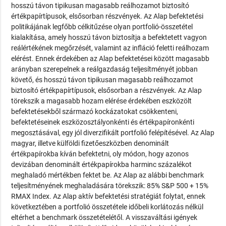
hosszú távon tipikusan magasabb reálhozamot biztosító
értékpapírtípusok, elsősorban részvények. Az Alap befektetési
politikájának legfőbb célkitűzése olyan portfolió-összetétel
kialakítása, amely hosszú távon biztosítja a befektetett vagyon
reálértékének megőrzését, valamint az infláció feletti reálhozam
elérést. Ennek érdekében az Alap befektetései között magasabb
arányban szerepelnek a reálgazdaság teljesítményét jobban
követő, és hosszú távon tipikusan magasabb reálhozamot
biztosító értékpapírtípusok, elsősorban a részvények. Az Alap
törekszik a magasabb hozam elérése érdekében eszközölt
befektetésekből származó kockázatokat csökkenteni,
befektetéseinek eszközosztályonkénti és értékpapíronkénti
megosztásával, egy jól diverzifikált portfolió felépítésével. Az Alap
magyar, illetve külföldi fizetőeszközben denominált
értékpapírokba kíván befektetni, oly módon, hogy azonos
devizában denominált értékpapírokba harminc százalékot
meghaladó mértékben fektet be. Az Alap az alábbi benchmark
teljesítményének meghaladására törekszik: 85% S&P 500 + 15%
RMAX Index. Az Alap aktív befektetési stratégiát folytat, ennek
következtében a portfolió összetétele időbeli korlátozás nélkül
eltérhet a benchmark összetételétől. A visszaváltási igények