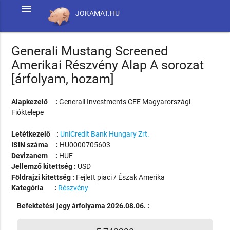
menu
JOKAMAT.HU
Generali Mustang Screened
Amerikai Részvény Alap A sorozat
[árfolyam, hozam]
Alapkezelő :
Generali Investments CEE Magyarországi
Fióktelepe
Letétkezelő :
UniCredit Bank Hungary Zrt.
ISIN száma :
HU0000705603
Devizanem :
HUF
Jellemző kitettség :
USD
Földrajzi kitettség :
Fejlett piaci / Észak Amerika
Kategória :
Részvény
Befektetési jegy árfolyama 2026.08.06. :