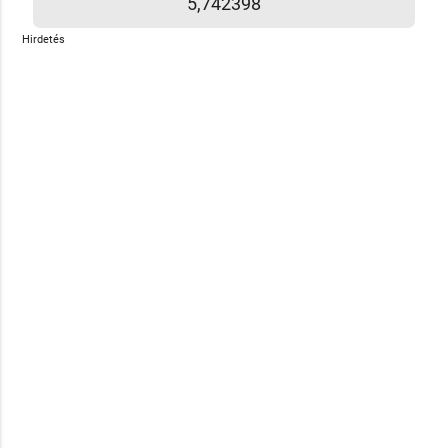
5,742398
Hirdetés