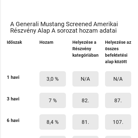
A Generali Mustang Screened Amerikai
Részvény Alap A sorozat hozam adatai
Időszak
Hozam
Helyezése a
Helyezése az
Részvény
összes
kategóriában
befektetési
alap között
1 havi
3,0 %
N/A
N/A
3 havi
7 %
82.
87.
6 havi
8,4 %
81.
107.