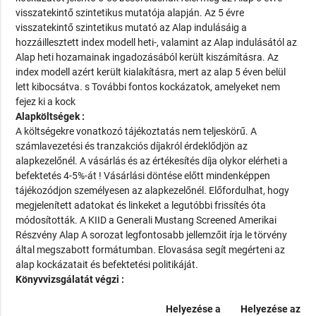
visszatekintő szintetikus mutatója alapján. Az 5 évre
visszatekintő szintetikus mutató az Alap indulásáig a
hozzáillesztett index modell heti-, valamint az Alap indulásától az
Alap heti hozamainak ingadozásából került kiszámításra. Az
index modell azért került kialakításra, mert az alap 5 éven belül
lett kibocsátva. s További fontos kockázatok, amelyeket nem
fejez ki a kock
Alapköltségek :
A költségekre vonatkozó tájékoztatás nem teljeskörű. A
számlavezetési és tranzakciós díjakról érdeklődjön az
alapkezelőnél. A vásárlás és az értékesítés díja olykor elérheti a
befektetés 4-5%-át ! Vásárlási döntése előtt mindenképpen
tájékozódjon személyesen az alapkezelőnél. Előfordulhat, hogy
megjelenített adatokat és linkeket a legutóbbi frissítés óta
módosították. A KIID a Generali Mustang Screened Amerikai
Részvény Alap A sorozat legfontosabb jellemzőit írja le törvény
által megszabott formátumban. Elovasása segít megérteni az
alap kockázatait és befektetési politikáját.
Könyvvizsgálatát végzi :
Helyezése a
Helyezése az