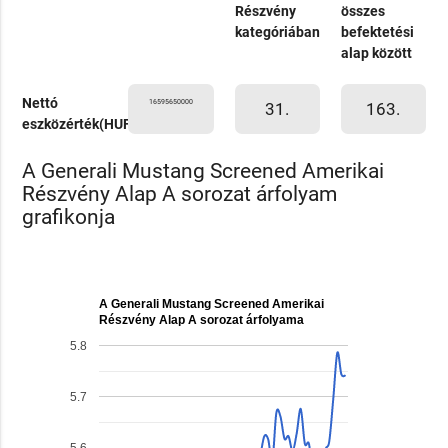
Részvény
összes
kategóriában
befektetési
alap között
Nettó
16595650000
31.
163.
eszközérték(HUF)
A Generali Mustang Screened Amerikai
Részvény Alap A sorozat árfolyam
grafikonja
A Generali Mustang Screened Amerikai
Részvény Alap A sorozat árfolyama
5.8
5.7
5.6