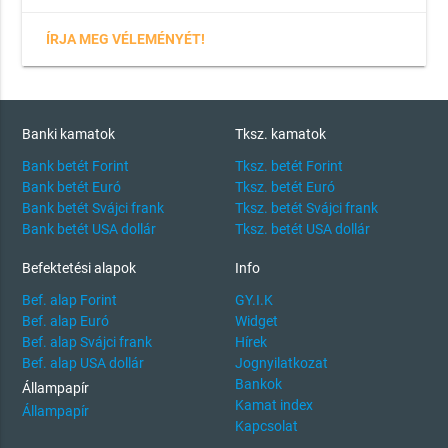
ÍRJA MEG VÉLEMÉNYÉT!
Banki kamatok
Tksz. kamatok
Bank betét Forint
Tksz. betét Forint
Bank betét Euró
Tksz. betét Euró
Bank betét Svájci frank
Tksz. betét Svájci frank
Bank betét USA dollár
Tksz. betét USA dollár
Befektetési alapok
Info
Bef. alap Forint
GY.I.K
Bef. alap Euró
Widget
Bef. alap Svájci frank
Hírek
Bef. alap USA dollár
Jognyilatkozat
Bankok
Állampapír
Kamat index
Állampapír
Kapcsolat