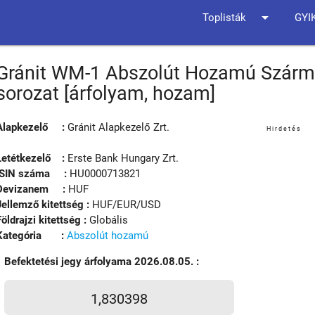
arrow_drop_down
Toplisták
GYI
Gránit WM-1 Abszolút Hozamú Szárma
sorozat [árfolyam, hozam]
Alapkezelő :
Gránit Alapkezelő Zrt.
Hirdetés
Letétkezelő :
Erste Bank Hungary Zrt.
ISIN száma :
HU0000713821
Devizanem :
HUF
Jellemző kitettség :
HUF/EUR/USD
Földrajzi kitettség :
Globális
Kategória :
Abszolút hozamú
Befektetési jegy árfolyama 2026.08.05. :
1,830398