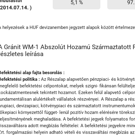
Indulástól
5,1 %
97.
(2014.07.14. )
A helyezések a HUF devizanemben jegyzett alapok között értelmez
A Gránit WM-1 Abszolút Hozamú Származtatott R
részletes leírása
Befektetési alap fajta besorolás :
Befektetési politika :
Az Részalap alapvetően pénzpiaci- és kötvényt
megfelelő befektetési célpontokat, melyek szigni- fikánsan felültelj
kockázatmentesnek tekintett hozamot. Ezeken felül alapvető célpon
fundamentálisan alulértékelt vállalatok részvényei. A Részalap a ré
árupiaci, devizapiaci, kötvénypiaci és származtatott instrumentumok
tőkepiaci környezettől függet- lenül pozitív hozam elérésére töreksz
teljesítményének meghaladása. A befektetési jegyek folyamatos for
visszaváltásra adott megbízás feltételei: A befektetési jegyekre m
Zrt. forgalmazási helyein adható vételi és visszaváltási megbízás a