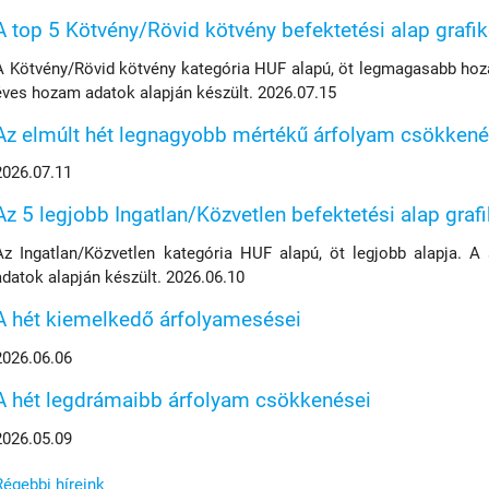
A top 5 Kötvény/Rövid kötvény befektetési alap grafi
A Kötvény/Rövid kötvény kategória HUF alapú, öt legmagasabb hoza
éves hozam adatok alapján készült. 2026.07.15
Az elmúlt hét legnagyobb mértékű árfolyam csökkené
2026.07.11
Az 5 legjobb Ingatlan/Közvetlen befektetési alap graf
Az Ingatlan/Közvetlen kategória HUF alapú, öt legjobb alapja. A
adatok alapján készült. 2026.06.10
A hét kiemelkedő árfolyamesései
2026.06.06
A hét legdrámaibb árfolyam csökkenései
2026.05.09
Régebbi híreink