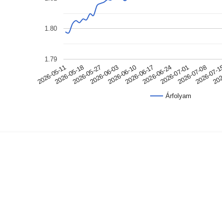
1.80
1.79
2026-07-08
2026-06-10
2026-05-11
2026-07-
2026-06-17
2026-05-18
202
2026-06-24
2026-05-27
2026-07-01
2026-06-03
Árfolyam