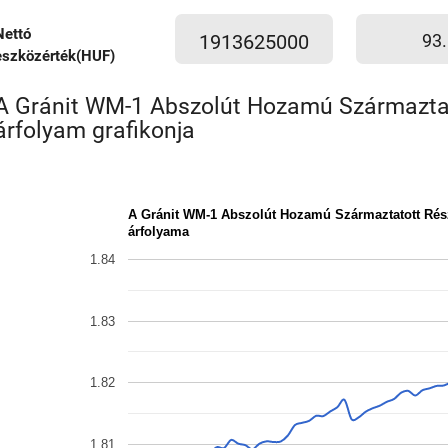
Nettó
1913625000
93.
eszközérték(HUF)
A Gránit WM-1 Abszolút Hozamú Származtat
árfolyam grafikonja
A Gránit WM-1 Abszolút Hozamú Származtatott Rés
árfolyama
1.84
1.83
1.82
1.81