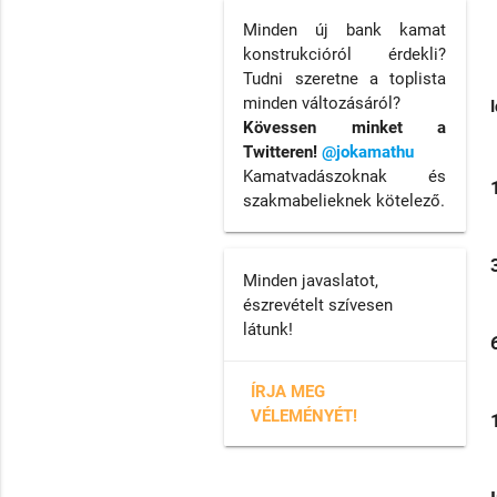
Minden új bank kamat
konstrukcióról érdekli?
Tudni szeretne a toplista
minden változásáról?
Kövessen minket a
Twitteren!
@jokamathu
Kamatvadászoknak és
szakmabelieknek kötelező.
Minden javaslatot,
észrevételt szívesen
látunk!
ÍRJA MEG
VÉLEMÉNYÉT!