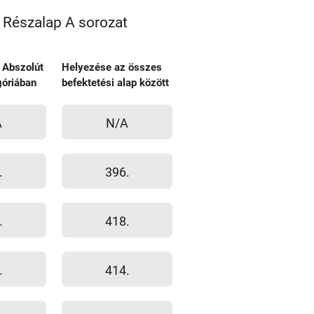
 Részalap A sorozat
 Abszolút
Helyezése az összes
óriában
befektetési alap között
A
N/A
.
396.
.
418.
.
414.