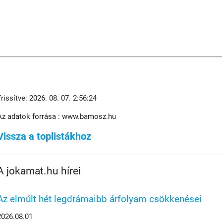
Frissítve: 2026. 08. 07. 2:56:24
Az adatok forrása : www.bamosz.hu
Vissza a toplistákhoz
A jokamat.hu hírei
Az elmúlt hét legdrámaibb árfolyam csökkenései
2026.08.01