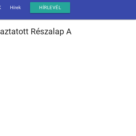
K
Hírek
HÍRLEVÉL
ztatott Részalap A