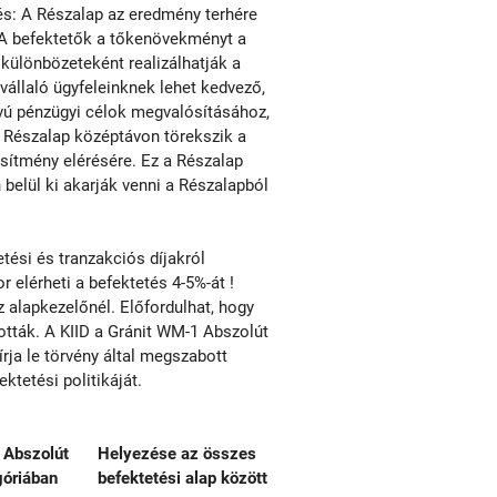
tés: A Részalap az eredmény terhére
 A befektetők a tőkenövekményt a
 különbözeteként realizálhatják a
állaló ügyfeleinknek lehet kedvező,
ávú pénzügyi célok megvalósításához,
A Részalap középtávon törekszik a
ítmény elérésére. Ez a Részalap
belül ki akarják venni a Részalapból
ési és tranzakciós díjakról
r elérheti a befektetés 4-5%-át !
alapkezelőnél. Előfordulhat, hogy
tották. A KIID a Gránit WM-1 Abszolút
ja le törvény által megszabott
tetési politikáját.
 Abszolút
Helyezése az összes
óriában
befektetési alap között