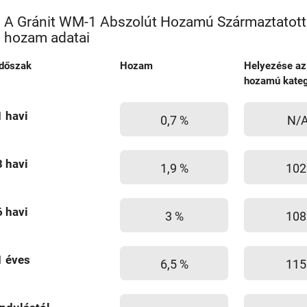
A Gránit WM-1 Abszolút Hozamú Származtatott
hozam adatai
Időszak
Hozam
Helyezése az
hozamú kateg
1 havi
0,7 %
N/
3 havi
1,9 %
102
6 havi
3 %
108
1 éves
6,5 %
115