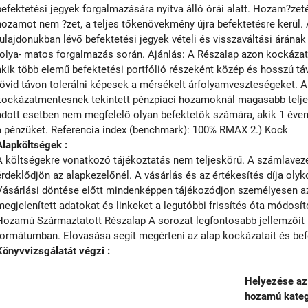
befektetési jegyek forgalmazására nyitva álló órái alatt. Hozam?ze
hozamot nem ?zet, a teljes tőkenövekmény újra befektetésre kerül.
tulajdonukban lévő befektetési jegyek vételi és visszaváltási árának
folya- matos forgalmazás során. Ajánlás: A Részalap azon kockázatv
akik több elemű befektetési portfólió részeként közép és hosszú t
rövid távon tolerálni képesek a mérsékelt árfolyamveszteségeket. 
kockázatmentesnek tekintett pénzpiaci hozamoknál magasabb teljes
adott esetben nem megfelelő olyan befektetők számára, akik 1 éven 
a pénzüket. Referencia index (benchmark): 100% RMAX 2.) Kock
Alapköltségek :
A költségekre vonatkozó tájékoztatás nem teljeskörű. A számlavezet
érdeklődjön az alapkezelőnél. A vásárlás és az értékesítés díja olyko
Vásárlási döntése előtt mindenképpen tájékozódjon személyesen az 
megjelenített adatokat és linkeket a legutóbbi frissítés óta módosí
Hozamú Származtatott Részalap A sorozat legfontosabb jellemzőit ír
formátumban. Elovasása segít megérteni az alap kockázatait és befek
Könyvvizsgálatát végzi :
Helyezése az
hozamú kateg