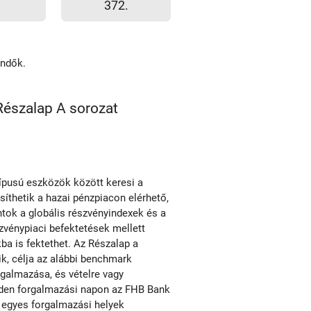
372.
endők.
észalap A sorozat
ípusú eszközök között keresi a
esíthetik a hazai pénzpiacon elérhető,
tok a globális részvényindexek és a
szvénypiaci befektetések mellett
ba is fektethet. Az Részalap a
ik, célja az alábbi benchmark
galmazása, és vételre vagy
inden forgalmazási napon az FHB Bank
z egyes forgalmazási helyek