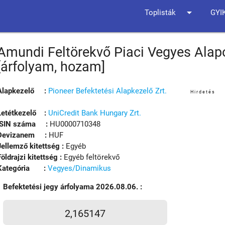
arrow_drop_down
Toplisták
GYI
Amundi Feltörekvő Piaci Vegyes Alap
[árfolyam, hozam]
Alapkezelő :
Pioneer Befektetési Alapkezelő Zrt.
Hirdetés
Letétkezelő :
UniCredit Bank Hungary Zrt.
ISIN száma :
HU0000710348
Devizanem :
HUF
Jellemző kitettség :
Egyéb
Földrajzi kitettség :
Egyéb feltörekvő
Kategória :
Vegyes/Dinamikus
Befektetési jegy árfolyama 2026.08.06. :
2,165147