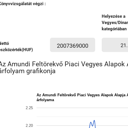
Könyvvizsgálatát végzi :
Helyezése a
Vegyes/Dina
kategóriában
Nettó
2007369000
21.
eszközérték(HUF)
Az Amundi Feltörekvő Piaci Vegyes Alapok 
árfolyam grafikonja
Az Amundi Feltörekvő Piaci Vegyes Alapok Alapja 
árfolyama
2.25
2.20