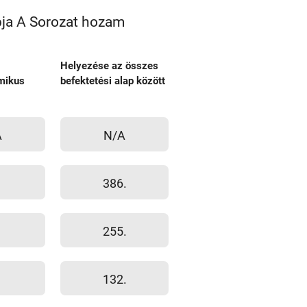
pja A Sorozat hozam
Helyezése az összes
mikus
befektetési alap között
A
N/A
386.
255.
132.