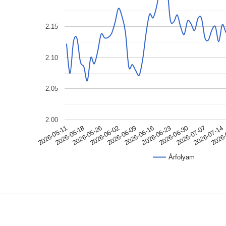
2.15
2.10
2.05
2.00
2026-05-11
2026-06-30
2026-06-09
2026-05-18
2026-07-07
2026-06-16
2026-05-26
2026-07-14
2026-06-23
2026-06-02
2026-
Árfolyam