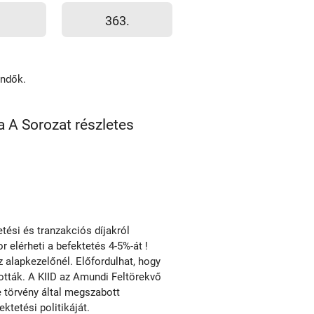
363.
endők.
 A Sorozat részletes
ési és tranzakciós díjakról
r elérheti a befektetés 4-5%-át !
alapkezelőnél. Előfordulhat, hogy
tották. A KIID az Amundi Feltörekvő
e törvény által megszabott
tetési politikáját.