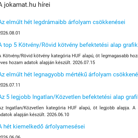
A jokamat.hu hírei
Az elmúlt hét legdrámaibb árfolyam csökkenései
2026.08.01
A top 5 Kötvény/Rövid kötvény befektetési alap grafi
A Kötvény/Rövid kötvény kategória HUF alapú, öt legmagasabb hoza
éves hozam adatok alapján készült. 2026.07.15
Az elmúlt hét legnagyobb mértékű árfolyam csökkené
2026.07.11
Az 5 legjobb Ingatlan/Közvetlen befektetési alap graf
Az Ingatlan/Közvetlen kategória HUF alapú, öt legjobb alapja. A
adatok alapján készült. 2026.06.10
A hét kiemelkedő árfolyamesései
2026.06.06