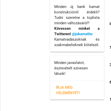
Minden új bank kamat
konstrukcióról érdekli?
Tudni szeretne a toplista
minden változásáról?
Kövessen minket a
Twitteren!
@jokamathu
Kamatvadászoknak és
szakmabelieknek kötelező.
Minden javaslatot,
észrevételt szívesen
látunk!
ÍRJA MEG
VÉLEMÉNYÉT!