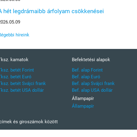
A hét legdrámaibb árfolyam csökkenései
2026.05.09
Régebbi híreink
Tksz. kamatok
Befektetési alapok
Tksz. betét Forint
Bef. alap Forint
Tksz. betét Euró
Bef. alap Euró
Tksz. betét Svájci frank
Bef. alap Svájci frank
Tksz. betét USA dollár
Bef. alap USA dollár
Állampapír
Állampapír
kcímek és giroszámok között