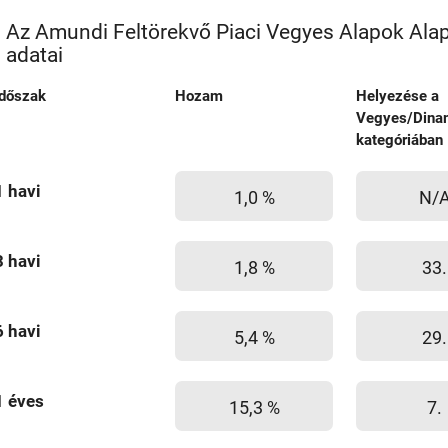
Az Amundi Feltörekvő Piaci Vegyes Alapok Ala
adatai
Időszak
Hozam
Helyezése a
Vegyes/Dina
kategóriában
1 havi
1,0 %
N/
3 havi
1,8 %
33.
6 havi
5,4 %
29.
1 éves
15,3 %
7.