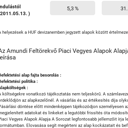
Indulástól
5,3 %
31.
(2011.05.13. )
A helyezések a HUF devizanemben jegyzett alapok között értelmez
Az Amundi Feltörekvő Piaci Vegyes Alapok Alapja
leírása
Befektetési alap fajta besorolás :
Befektetési politika :
Alapköltségek :
A költségekre vonatkozó tájékoztatás nem teljeskörű. A számlavezet
érdeklődjön az alapkezelőnél. A vásárlás és az értékesítés díja olyko
Vásárlási döntése előtt mindenképpen tájékozódjon személyesen az 
megjelenített adatokat és linkeket a legutóbbi frissítés óta módosí
Piaci Vegyes Alapok Alapja A Sorozat legfontosabb jellemzőit írja l
formátumban. Elovasása segít megérteni az alap kockázatait és befek