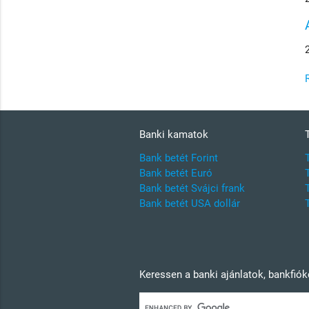
Banki kamatok
Bank betét Forint
Bank betét Euró
Bank betét Svájci frank
Bank betét USA dollár
Keressen a banki ajánlatok, bankfió