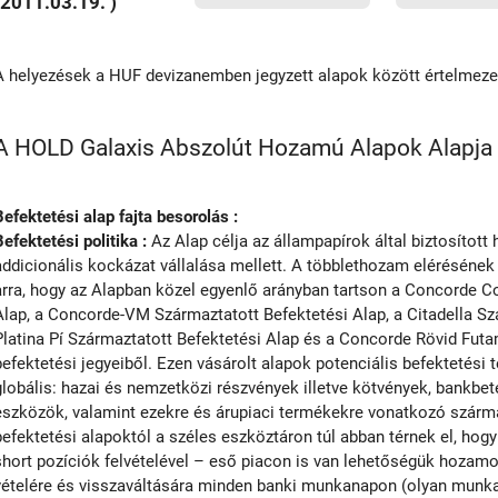
(2011.03.19. )
A helyezések a HUF devizanemben jegyzett alapok között értelmez
A HOLD Galaxis Abszolút Hozamú Alapok Alapja r
Befektetési alap fajta besorolás :
Befektetési politika :
Az Alap célja az állampapírok által biztosíto
addicionális kockázat vállalása mellett. A többlethozam elérésének
arra, hogy az Alapban közel egyenlő arányban tartson a Concorde 
Alap, a Concorde-VM Származtatott Befektetési Alap, a Citadella Sz
Platina Pí Származtatott Befektetési Alap és a Concorde Rövid Futa
befektetési jegyeiből. Ezen vásárolt alapok potenciális befektetési 
globális: hazai és nemzetközi részvények illetve kötvények, bankbet
eszközök, valamint ezekre és árupiaci termékekre vonatkozó szárm
befektetési alapoktól a széles eszköztáron túl abban térnek el, ho
short pozíciók felvételével – eső piacon is van lehetőségük hozamot
vételére és visszaváltására minden banki munkanapon (olyan munk