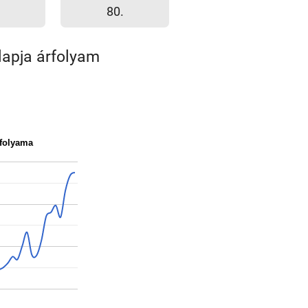
80.
apja árfolyam
rfolyama