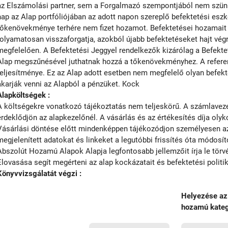
az Elszámolási partner, sem a Forgalmazó szempontjából nem szün
nap az Alap portfóliójában az adott napon szereplő befektetési esz
tőkenövekménye terhére nem fizet hozamot. Befektetései hozamait 
folyamatosan visszaforgatja, azokból újabb befektetéseket hajt végr
megfelelően. A Befektetési Jeggyel rendelkezők kizárólag a Befekte
Alap megszűnésével juthatnak hozzá a tőkenövekményhez. A refer
teljesítménye. Ez az Alap adott esetben nem megfelelő olyan befekte
akarják venni az Alapból a pénzüket. Kock
Alapköltségek :
A költségekre vonatkozó tájékoztatás nem teljeskörű. A számlavezet
érdeklődjön az alapkezelőnél. A vásárlás és az értékesítés díja olyko
Vásárlási döntése előtt mindenképpen tájékozódjon személyesen az 
megjelenített adatokat és linkeket a legutóbbi frissítés óta módosí
Abszolút Hozamú Alapok Alapja legfontosabb jellemzőit írja le tör
Elovasása segít megérteni az alap kockázatait és befektetési politik
Könyvvizsgálatát végzi :
Helyezése az
hozamú kateg