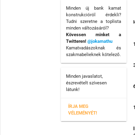
Minden új bank kamat
konstrukcióról érdekli?
Tudni szeretne a toplista
minden változásáról?
Kövessen minket a
Twitteren!
@jokamathu
Kamatvadászoknak és
szakmabelieknek kötelező.
Minden javaslatot,
észrevételt szívesen
látunk!
ÍRJA MEG
VÉLEMÉNYÉT!