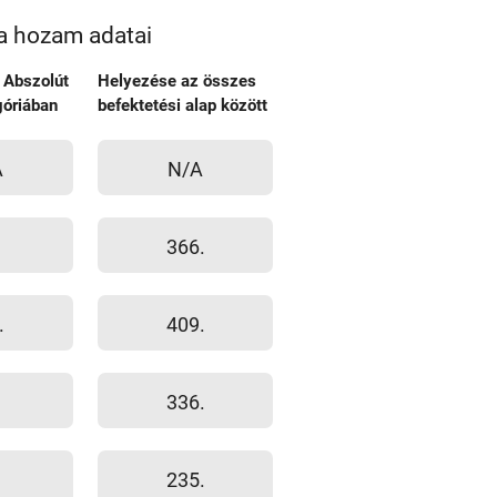
a hozam adatai
 Abszolút
Helyezése az összes
óriában
befektetési alap között
A
N/A
366.
.
409.
336.
235.