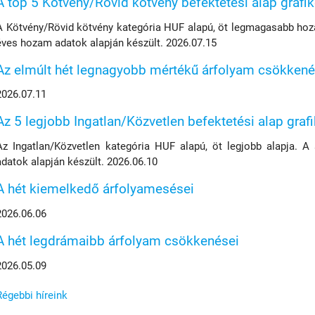
A top 5 Kötvény/Rövid kötvény befektetési alap grafi
A Kötvény/Rövid kötvény kategória HUF alapú, öt legmagasabb hoza
éves hozam adatok alapján készült. 2026.07.15
Az elmúlt hét legnagyobb mértékű árfolyam csökkené
2026.07.11
Az 5 legjobb Ingatlan/Közvetlen befektetési alap graf
Az Ingatlan/Közvetlen kategória HUF alapú, öt legjobb alapja. A
adatok alapján készült. 2026.06.10
A hét kiemelkedő árfolyamesései
2026.06.06
A hét legdrámaibb árfolyam csökkenései
2026.05.09
Régebbi híreink