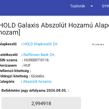
arrow_drop_down
Toplisták
GYI
HOLD Galaxis Abszolút Hozamú Alapo
hozam]
Alapkezelő :
HOLD Alapkezelő Zrt.
Hirdetés
Letétkezelő :
Raiffeisen Bank Zrt.
ISIN száma :
HU0000710116
Devizanem :
HUF
Jellemző kitettség :
Földrajzi kitettség :
Globális
Kategória :
Abszolút hozamú
Befektetési jegy árfolyama 2026.08.05. :
2,994918