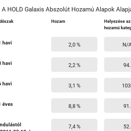
A HOLD Galaxis Abszolút Hozamú Alapok Alapj
Időszak
Hozam
Helyezése az
hozamú kateg
1 havi
2,0 %
N/
3 havi
2,2 %
94.
6 havi
3,1 %
103
1 éves
8,8 %
91.
Indulástól
7,4 %
52.