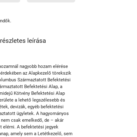
endők.
észletes leírása
tt hozamnál nagyobb hozam elérése
 érdekében az Alapkezelő törekszik
Columbus Származtatott Befektetési
ármaztatott Befektetési Alap, a
midejű Kötvény Befektetési Alap
területe a lehető legszélesebb és
étek, devizák, egyéb befektetési
aztatott ügyletek. A hagyományos
gy nem csak emelkedő, de – akár
 elérni. A befektetési jegyek
anap, amely sem a Letétkezelő, sem