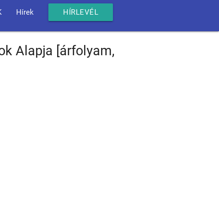
K
Hírek
HÍRLEVÉL
k Alapja [árfolyam,