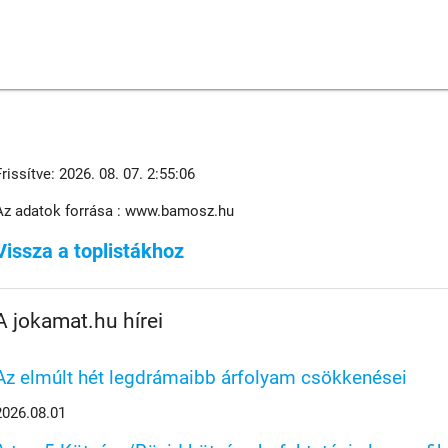
Frissítve: 2026. 08. 07. 2:55:06
Az adatok forrása : www.bamosz.hu
Vissza a toplistákhoz
A jokamat.hu hírei
Az elmúlt hét legdrámaibb árfolyam csökkenései
2026.08.01