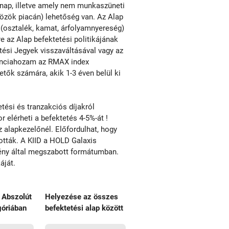
nap, illetve amely nem munkaszüneti
közök piacán) lehetőség van. Az Alap
(osztalék, kamat, árfolyamnyereség)
e az Alap befektetési politikájának
tési Jegyek visszaváltásával vagy az
enciahozam az RMAX index
tők számára, akik 1-3 éven belül ki
ési és tranzakciós díjakról
r elérheti a befektetés 4-5%-át !
alapkezelőnél. Előfordulhat, hogy
tották. A KIID a HOLD Galaxis
vény által megszabott formátumban.
áját.
 Abszolút
Helyezése az összes
óriában
befektetési alap között