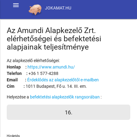
menu
JOKAMAT.HU
Az Amundi Alapkezelő Zrt.
elérhetőségei és befektetési
alapjainak teljesítménye
Az alapkezelő elérhetőségei:
Honlap :
https://www.amundi.hu/
Telefon :
+36 1 577-4288
Email :
Érdeklődés az alapkezelőtől e-mailben
Cím :
1011 Budapest, Fő u. 14. III. em.
Helyezése a
befektetési alapkezelők rangsorában
:
16.
Hirdetés