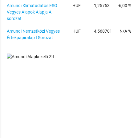
Amundi Klímatudatos ESG
HUF
1,25753
-6,00 %
Vegyes Alapok Alapja A
sorozat
Amundi Nemzetközi Vegyes
HUF
4,568701
N/A %
Értékpapíralap I Sorozat