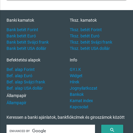
Banki kamatok
Tksz. kamatok
Bank betét Forint
Tksz. betét Forint
Bank betét Euró
Tksz. betét Euró
Bank betét Svájci frank
Tksz. betét Svájci frank
Bank betét USA dollár
Tksz. betét USA dollár
Befektetési alapok
Info
Bef. alap Forint
GY.I.K
Bef. alap Euró
Widget
Bef. alap Svájci frank
Hírek
Bef. alap USA dollár
Jognyilatkozat
Bankok
Állampapír
Kamat index
Állampapír
Kapcsolat
Keressen a banki ajánlatok, bankfiókcímek és giroszámok között
search