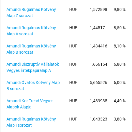
Amundi Rugalmas Kötvény
HUF
1,572898
9,80 %
Alap Z sorozat
Amundi Rugalmas Kötvény
HUF
1,44517
8,50 %
Alap A sorozat
Amundi Rugalmas Kötvény
HUF
1,434416
8,10 %
Alap B sorozat
Amundi Diszruptív Vállalatok
HUF
1,666154
6,80 %
Vegyes Értékpapíralap A
Amundi Óvatos Kötvény Alap
HUF
5,665526
6,00 %
B sorozat
Amundi Kor Trend Vegyes
HUF
1,489935
4,40 %
Alapok Alapja
Amundi Rugalmas Kötvény
HUF
1,043323
3,80 %
Alap I sorozat