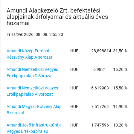
Amundi Alapkezelő Zrt. befektetési
alapjainak árfolyamai és aktuális éves
hozamai
Frissítve: 2026. 08. 08. 2:55:20
Amundi Közép-Európai
HUF
28,898814
31,50 %
Részvény Alap A sorozat
Amundi Nemzetközi Vegyes
HUF
6,9821
16,20 %
Értékpapíralap D Sorozat
Amundi Nemzetközi Vegyes
HUF
6,619903
15,50 %
Értékpapíralap A Sorozat
Amundi Magyar Kötvény Alap
HUF
7,517264
11,90 %
B sorozat
Amundi Jövő Infrastruktúrája
HUF
1,747596
10,20 %
Vegyes Értékpapíralap