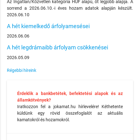
Az Ingatlan/Közvetlen kategória HUF alapú, öt legjobb alapja. A
sorrend a 2026.06.10.-i éves hozam adatok alapján készült.
2026.06.10
A hét kiemelkedő árfolyamesései
2026.06.06
A hét legdrámaibb árfolyam csökkenései
2026.05.09
Régebbi híreink
Érdeklik a bankbetétek, befektetési alapok és az
államkötvények?
Iratkozzon fel a jokamat.hu hírlevelére! Kéthetente
küldünk egy rövid összefoglalót az aktuális
kamatokról és hozamokról.